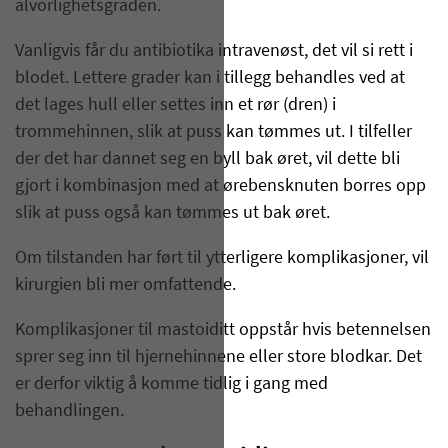
alvorlighetsgraden.
Vanligvis får du antibiotika intravenøst, det vil si rett i
blodet. Lettere grader kan i tillegg behandles ved at
det lages hull eller settes inn et rør (dren) i
trommehinnen, slik at puss kan tømmes ut. I tilfeller
der det har dannet seg en byll bak øret, vil dette bli
gjort i kombinasjon med at ørebensknuten borres opp
slik at puss også kan tømmes ut bak øret.
Om tilstanden har ført til ytterligere komplikasjoner, vil
kirurgien bli mer omfattende.
Komplikasjoner til mastoiditt oppstår hvis betennelsen
sprer seg inn til hjernehinnene eller store blodkar. Det
er derfor viktig å komme tidlig i gang med
behandlingen.