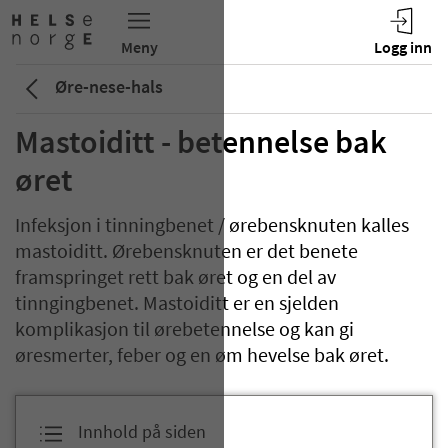
Øre-nese-hals
Mastoiditt - betennelse bak
øret
Infeksjon i tinningbenet / ørebensknuten kalles
mastoiditt. Ørebensknuten er det benete
framspringet rett bak øret og en del av
tinngingbenet. Mastoiditt er en sjelden
komplikasjon til ørebetennelse og kan gi
øresmerter, feber og en øm hevelse bak øret.
Innhold på siden