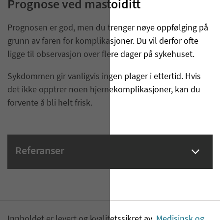
Prognose ved mastoiditt
Prognosen er god, men du trenger nøye oppfølging på
grunn av faren for komplikasjoner. Du vil derfor ofte
ligge til observasjon over flere dager på sykehuset.
Sykdommen gir vanligvis ingen plager i ettertid. Hvis
det ikke opptrer noen hjernekomplikasjoner, kan du
forvente å bli helt frisk.
Referanser
Innholdet er levert og kvalitetssikret av
Medisinsk og