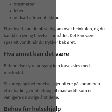
øresmerter
feber
nedsatt allmenntilstand
Etter hvert kan du bli veldig øm over beinkulen, og du
kan få en synlig hevelse i området. Det kan være
spesielt vondt når du trykker bak øret.
Hva annet kan det være
Betennelse i ytre øregang kan forveksles med
mastoiditt.
Slik øregangsbetennelse skjer oftere på sommeren
etter bading, i motsetning til mastoiditt som er
vanligere de øvrige årstidene.
Behov for helsehjelp