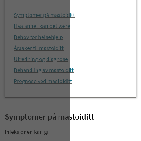
Symptomer på mastoiditt
Hva annet kan det være
Behov for helsehjelp
Årsaker til mastoiditt
Utredning og diagnose
Behandling av mastoiditt
Prognose ved mastoiditt
Symptomer på mastoiditt
Infeksjonen kan gi