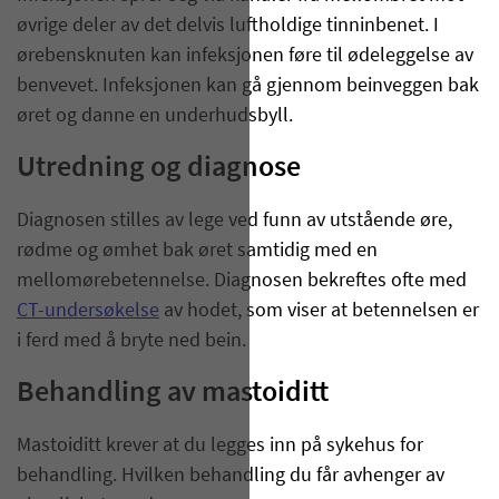
øvrige deler av det delvis luftholdige tinninbenet. I
ørebensknuten kan infeksjonen føre til ødeleggelse av
benvevet. Infeksjonen kan gå gjennom beinveggen bak
øret og danne en underhudsbyll.
Utredning og diagnose
​Diagnosen stilles av lege ved funn av utstående øre,
rødme og ømhet bak øret samtidig med en
mellomørebetennelse. Diagnosen bekreftes ofte med
CT-undersøkelse
av hodet, som viser at betennelsen er
i ferd med å bryte ned bein.
Behandling av mastoiditt
Mastoiditt krever at du legges inn på sykehus for
behandling. Hvilken behandling du får avhenger av