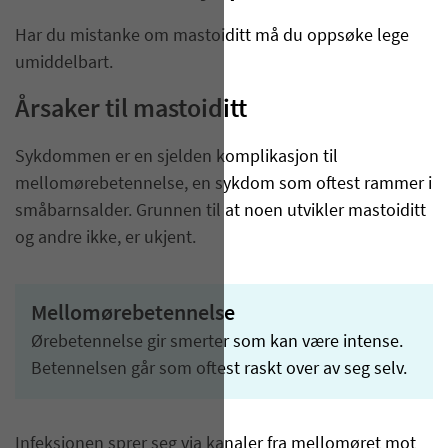
Har du mistanke om mastoiditt må du oppsøke lege
umiddelbart.
Årsaker til mastoiditt
Sykdommen er en sjelden komplikasjon til
mellomørebetennelse, en sykdom som oftest rammer i
småbarnsalder. Grunnen til at noen utvikler mastoiditt
og andre ikke, er ukjent.
Mellomørebetennelse
Ørebetennelse gir smerter som kan være intense.
Betennelsen går som oftest raskt over av seg selv.
​​​​​​​​​​​​​​​​​​​​​​​​​​​​​Infeksjonen sprer seg via kanaler fra mellomøret mot