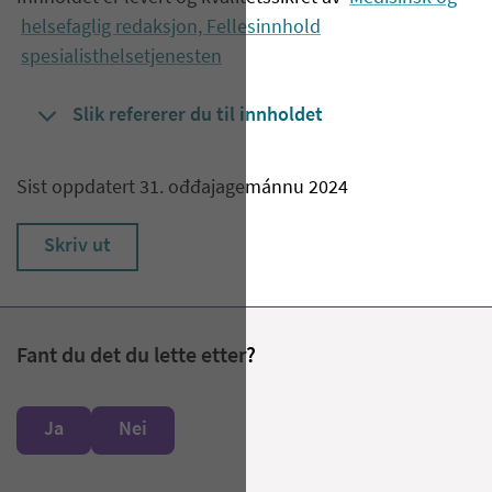
helsefaglig redaksjon, Fellesinnhold
spesialisthelsetjenesten
Slik refererer du til innholdet
Sist oppdatert 31. ođđajagemánnu 2024
Skriv ut
Fant du det du lette etter?
Ja
Nei