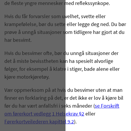
de fleste yngre mennesker med reflekssynkope.
Hvis du får forvarsler som uvelhet, svette eller
krampefølelse, bør du sette eller legge deg ned. Du bør
prøve å unngå situasjoner som tidligere har gjort at du
har besvimt.
Hvis du besvimer ofte, bør du unngå situasjoner der
det å miste bevisstheten kan ha spesielt alvorlige
følger, for eksempel å klatre i stiger, bade alene eller
kjøre motorkjøretøy.
Vær oppmerksom på at hvis du besvimer uten at man
finner en forklaring på det, er det ikke er lov å kjøre bil
før du har vært anfallsfri i seks måneder (
se Forskrift
om førerkort vedlegg 1 Helsekrav §2
eller
Førerkortveilederen kapittel 9.2
).