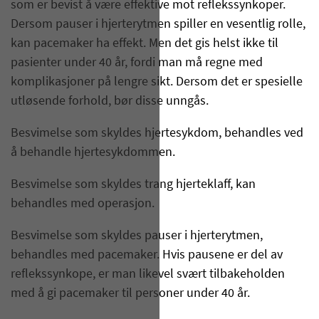
som er bevist å være effektive mot reflekssynkoper.
Dersom pauser i hjerterytmen spiller en vesentlig rolle,
kan pacemaker ha effekt. Men det gis helst ikke til
pasienter under 40 år, fordi man må regne med
komplikasjoner på lengre sikt. Dersom det er spesielle
utløsende forhold, bør disse unngås.
Besvimelse som skyldes hjertesykdom, behandles ved
å behandle hjertesykdommen.
Besvimelse som skyldes trang hjerteklaff, kan
behandles med operasjon.
Besvimelse som skyldes pauser i hjerterytmen,
behandles med pacemaker. Hvis pausene er del av
reflekssynkope, er man likevel svært tilbakeholden
med å gi pacemaker til personer under 40 år.