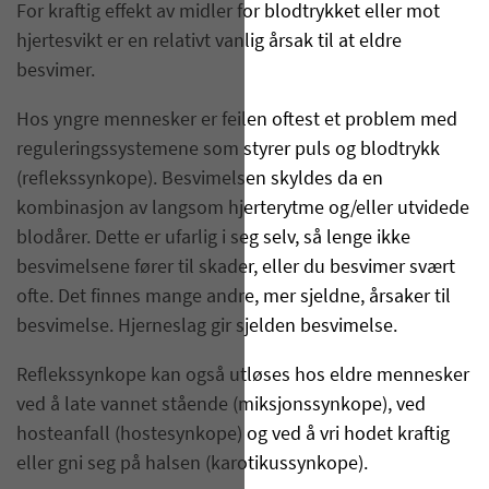
For kraftig effekt av midler for blodtrykket eller mot
hjertesvikt er en relativt vanlig årsak til at eldre
besvimer.
Hos yngre mennesker er feilen oftest et problem med
reguleringssystemene som styrer puls og blodtrykk
(reflekssynkope). Besvimelsen skyldes da en
kombinasjon av langsom hjerterytme og/eller utvidede
blodårer. Dette er ufarlig i seg selv, så lenge ikke
besvimelsene fører til skader, eller du besvimer svært
ofte. Det finnes mange andre, mer sjeldne, årsaker til
besvimelse. Hjerneslag gir sjelden besvimelse.
Reflekssynkope kan også utløses hos eldre mennesker
ved å late vannet stående (miksjonssynkope), ved
hosteanfall (hostesynkope) og ved å vri hodet kraftig
eller gni seg på halsen (karotikussynkope).