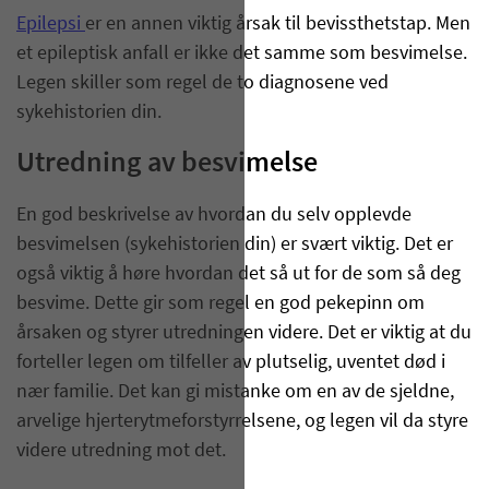
Epilepsi
er en annen viktig årsak til bevissthetstap. Men
et epileptisk anfall er ikke det samme som besvimelse.
Legen skiller som regel de to diagnosene ved
sykehistorien din.
Utredning av besvimelse
En god beskrivelse av hvordan du selv opplevde
besvimelsen (sykehistorien din) er svært viktig. Det er
også viktig å høre hvordan det så ut for de som så deg
besvime. Dette gir som regel en god pekepinn om
årsaken og styrer utredningen videre. Det er viktig at du
forteller legen om tilfeller av plutselig, uventet død i
nær familie. Det kan gi mistanke om en av de sjeldne,
arvelige hjerterytmeforstyrrelsene, og legen vil da styre
videre utredning mot det.