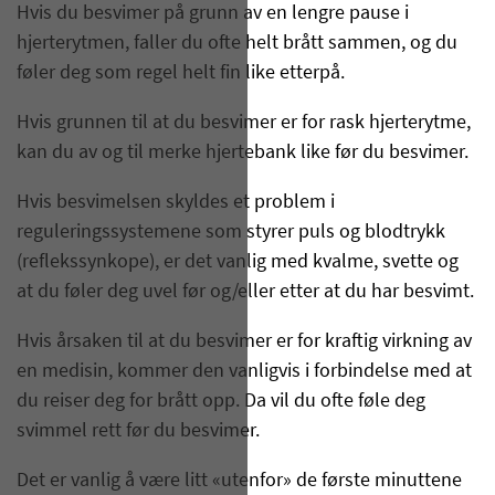
Hvis du besvimer på grunn av en lengre pause i
hjerterytmen, faller du ofte helt brått sammen, og du
føler deg som regel helt fin like etterpå.
Hvis grunnen til at du besvimer er for rask hjerterytme,
kan du av og til merke hjertebank like før du besvimer.
Hvis besvimelsen skyldes et problem i
reguleringssystemene som styrer puls og blodtrykk
(reflekssynkope), er det vanlig med kvalme, svette og
at du føler deg uvel før og/eller etter at du har besvimt.
Hvis årsaken til at du besvimer er for kraftig virkning av
en medisin, kommer den vanligvis i forbindelse med at
du reiser deg for brått opp. Da vil du ofte føle deg
svimmel rett før du besvimer.
Det er vanlig å være litt «utenfor» de første minuttene