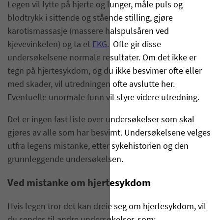
Legen vil lytte på hjerte og lunger, måle puls og
blodtrykk i sittende og stående stilling, gjøre
karotismassasje (massere halspulsåren ved
kjevevinkelen) og ta et
EKG
. Ofte gir disse
undersøkelsene normale resultater. Om det ikke er
tegn på hjertesykdom, og du ikke besvimer ofte eller
med skader, vil utredningen ofte avslutte her.
Eventuelle unormale funn vil styre videre utredning.
Det er ingen fast liste over undersøkelser som skal
gjøres av alle som har besvimt. Undersøkelsene velges
utfra legens mistanke, etter sykehistorien og den
grunnleggende undersøkelsen.
Ved mistanke om hjertesykdom
Hvis legen tror det kan dreie seg om hjertesykdom, vil