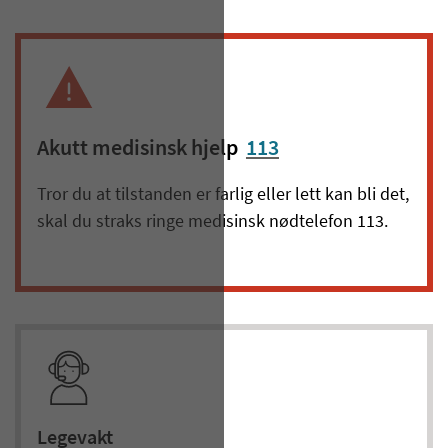
Akutt medisinsk hjelp
113
Tror du at tilstanden er farlig eller lett kan bli det,
skal du straks ringe medisinsk nødtelefon 113.
Legevakt