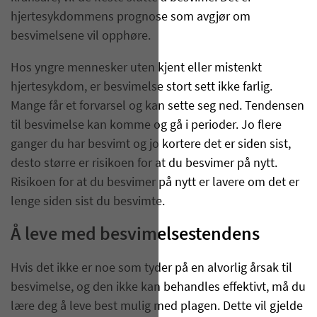
hjertesykdommens prognose som avgjør om
besvimelsene vil opphøre.
Hos yngre mennesker uten kjent eller mistenkt
hjertesykdom, er besvimelse stort sett ikke farlig.
Mange får et forvarsel og kan sette seg ned. Tendensen
til besvimelse kan komme og gå i perioder. Jo flere
ganger du har besvimt og jo kortere det er siden sist,
desto større er risikoen for at du besvimer på nytt.
Risikoen for at du besvimer på nytt er lavere om det er
lenge siden sist du besvimte.
Å leve med besvimelsestendens
Hvis det ikke er noe som tyder på en alvorlig årsak til
besvimelse, og den ikke kan behandles effektivt, må du
lære deg å leve best mulig med plagen. Dette vil gjelde