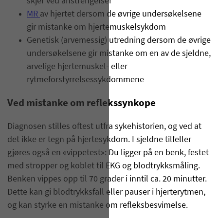
skjer ved anstrengelser
MR
av hjertet dersom de øvrige undersøkelsene
gir mistanke om hjertemuskelsykdom
Genetisk (arvemessig) utredning dersom de øvrige
undersøkelsene gir mistanke om en av de sjeldne,
arvelige hjertemuskel- eller
rytmeforstyrrelsessykdommene
Ved mistanke om reflekssynkope
Diagnosen stilles oftest utfra sykehistorien, og ved at
det ikke er tegn på hjertesykdom. I sjeldne tilfeller
gjøres også en «vippetest»: Du ligger på en benk, festet
med stropper og koblet til EKG og blodtrykksmåling.
Benken vippes opp til 70 grader i inntil ca. 20 minutter.
Dette kan gi blodtrykksfall eller pauser i hjerterytmen,
og kan styrke en mistanke om refleksbesvimelse.