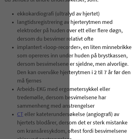
du sendes til andre undersøkelser, som:
ekkokardiografi (ultralyd av hjertet)
langtidsregistrering av hjerterytmen med
elektroder på huden over ett eller flere døgn,
dersom du besvimer relativt ofte
implantert «loop-recorder», en liten minnebrikke
som opereres inn under huden på brystkassen,
dersom besvimelsene er sjeldne, men alvorlige.
Den kan overvåke hjerterytmen i 2 til 7 år før den
må fjernes
Arbeids-EKG med ergometersykkel eller
tredemølle, dersom besvimelsene har
sammenheng med anstrengelser
CT
eller kateterundersøkelse (angiografi) av
hjertets blodårer, dersom det er sterk mistanke
om kransåresykdom, oftest fordi besvimelsene