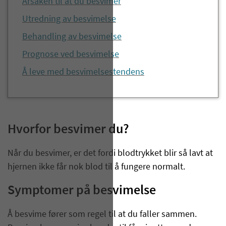
Årsaken til at du besvimer
Utredning av besvimelse
Behandling av besvimelse
Prognose ved besvimelse
Å leve med besvimelsestendens
Hvorfor besvimer du?
​​​​​​​​​​​Når du besvimer, er det fordi blodtrykket blir så lavt at
hjernen ikke får nok blod til å fungere normalt.
Symptomer på besvimelse
Å besvime fører som regel til at du faller sammen.