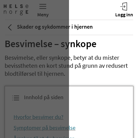
Skader og sykdommer i hjernen
Besvimelse – synkope
Besvimelse, eller synkope, betyr at du mister
bevisstheten en kort stund på grunn av redusert
blodtilførsel til hjernen.
Innhold på siden
Hvorfor besvimer du?
Symptomer på besvimelse