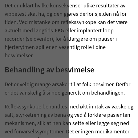
Det er uklart hvilke konsekvenser ulike resultater av
vippetest skal ha, og den gjøres derfor sjelden nå for
tiden. Ved mistanke om reflekssynkope kan det være
aktuelt med langtids-EKG eller implantert loop-
recorder (se ovenfor), for å klargjøre om pauser i
hjerterytmen spiller en vesentlig rolle i dine
besvimelser.
Behandling av besvimelse
Det er veldig mange årsaker til at folk besvimer. Derfor
er det vanskelig å si noe generelt om behandlingen.
Reflekssynkope behandles med økt inntak av væske og
salt, styrketrening av bena og ved å forklare pasienten
mekanismen, slik at hen kan sette eller legge seg ned
ved forvarselssymptomer. Det er ingen medikamenter