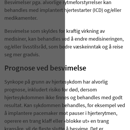
Besvimelser pga. alvorlige rytmeforstyrrelser kan
behandles med implantert hjertestarter (ICD) og/eller
medikamenter.
Besvimelse som skyldes for kraftig virkning av
medisiner, kan behandles ved å endre medisineringen,
og/eller livsstilsråd, som bedre væskeinntak og å reise
seg mer gradvis.
Prognose ved besvimelse
Synkope på grunn av hjertesykdom har alvorlig
prognose, inkludert risiko for død, dersom
hjertesykdommen ikke finnes og behandles med godt
resultat. Kan sykdommen behandles, for eksempel ved
å implantere pacemaker mot pauser i hjerterytmen,
operere en trang klaff eller «blokke ut» en trang
kransåre, vil de fleste slutte å besvime. Det er