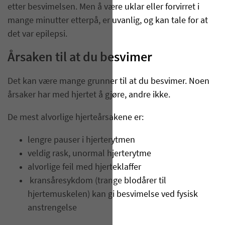
etter besvimelsen. Men å være uklar eller forvirret i
mange minutter etterpå, er uvanlig, og kan tale for at
det var epilepsi.
Årsaken til at du besvimer
Det kan være mange grunner til at du besvimer. Noen
årsaker har med hjertet å gjøre, andre ikke.
De mest alvorlige hjerteårsakene er:
lengre pauser i hjerterytmen
veldig rask, unormal hjerterytme
alvorlige feil med hjerteklaffer
kransåresykdom (trange blodårer til
hjertemuskelen) kan gi besvimelse ved fysisk
anstrengelse