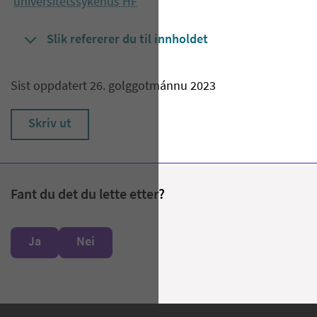
universitetssykehus HF
Slik refererer du til innholdet
Sist oppdatert 26. golggotmánnu 2023
Skriv ut
Fant du det du lette etter?
Ja
Nei