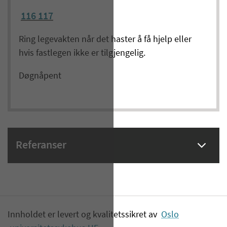
116 117
Ring legevakten når det haster å få hjelp eller
hvis fastlegen ikke er tilgjengelig.
Døgnåpent
Referanser
Innholdet er levert og kvalitetssikret av
Oslo