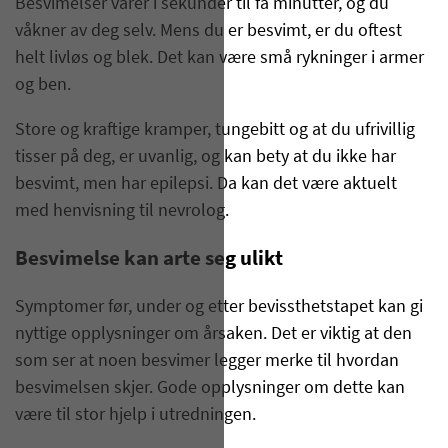
Besvimelser varer i sekunder til få minutter, og du
våkner av deg selv. Mens du er besvimt, er du oftest
helt livløs og blek. Det kan være små rykninger i armer
og ben.
Store og kraftige kramper, tungebitt og at du ufrivillig
tisser på deg, er uvanlig, og kan bety at du ikke har
besvimt, men har epilepsi. Da kan det være aktuelt
med henvisning til nevrolog.
Besvimelse kan arte seg ulikt
Symptomer før, under og etter bevissthetstapet kan gi
nyttige opplysninger om årsaken. Det er viktig at den
som ser at noen besvimer legger merke til hvordan
besvimelsen skjer. Gode opplysninger om dette kan
være til stor hjelp i utredningen.