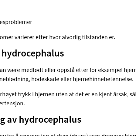
t
esproblemer
mer varierer etter hvor alvorlig tilstanden er.
l hydrocephalus
n være medfødt eller oppstå etter for eksempel hjern
rneblødning, hodeskade eller hjernehinnebetennelse.
høyet trykk i hjernen uten at det er en kjent årsak, så
ertensjon.
g av hydrocephalus