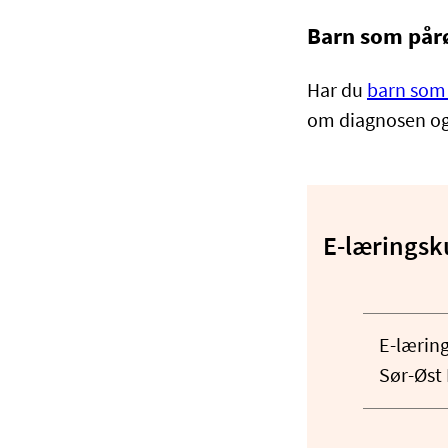
Barn som pår
Har du
barn som
om diagnosen og 
E-læringsk
E-lærin
Sør-Øst