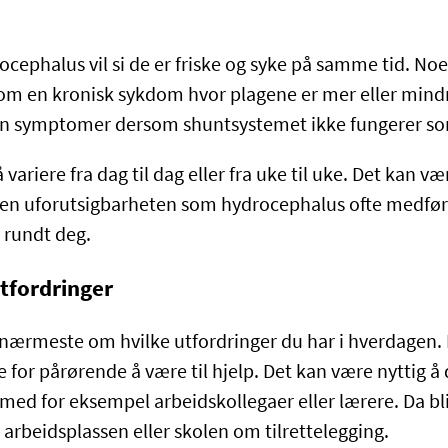
ephalus vil si de er friske og syke på samme tid. No
om en kronisk sykdom hvor plagene er mer eller mind
n symptomer dersom shuntsystemet ikke fungerer som
variere fra dag til dag eller fra uke til uke. Det kan væ
 den uforutsigbarheten som hydrocephalus ofte medfør
e rundt deg.
tfordringer
nærmeste om hvilke utfordringer du har i hverdagen.
re for pårørende å være til hjelp. Det kan være nyttig 
 for eksempel arbeidskollegaer eller lærere. Da blir
rbeidsplassen eller skolen om tilrettelegging.