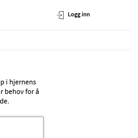
p i hjernens
r behov for å
ode.