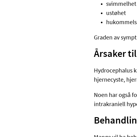
svimmelhe
ustøhet
hukommels
Graden av sympto
Årsaker ti
Hydrocephalus ka
hjernecyste, hje
Noen har også for
intrakraniell hyp
Behandlin