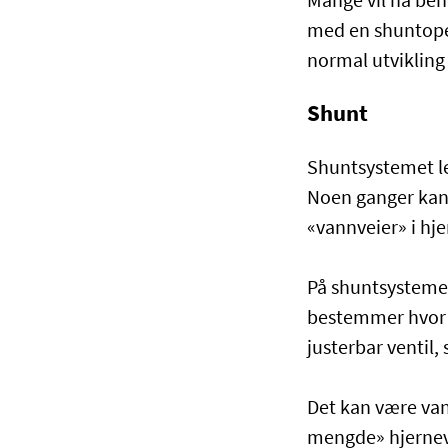
Mange vil ha beh
med en shuntoper
normal utvikling
Shunt
Shuntsystemet leg
Noen ganger kan 
«vannveier» i hj
På shuntsystemet 
bestemmer hvor m
justerbar ventil
Det kan være vans
mengde» hjernev