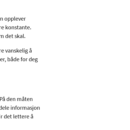
en opplever
re konstante.
 det skal.
re vanskelig å
er, både for deg
 På den måten
å dele informasjon
 det lettere å