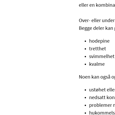
eller en kombina
Over- eller unde
Begge deler kan 
hodepine
tretthet
svimmelhet
kvalme
Noen kan også o
ustøhet ell
nedsatt kon
problemer m
hukommels