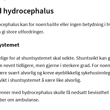
d hydrocephalus
cephalus kan for noen ha lite eller ingen betydning i
 gi store utfordringer.
systemet
elige for at shuntsystemet skal svikte. Shuntsvikt ka
evnt tidligere, men gjerne i sterkere grad. For noen 
re svært alvorlig og kreve øyeblikkelig sykehusinnleg
vikt i shuntsystemet å være like alvorlig.
nner med hydrocephalus skulle få nedsatt bevissthet e
g ber om ambulanse.