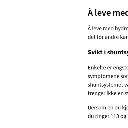
Å leve me
Å leve med hydro
det for andre kan
Svikt i shunt
Enkelte er engst
symptomene som n
shuntsystemet væ
trenger ikke en s
Dersom en du kje
du ringer 113 o