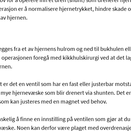
ov for å operere inn et dren (shunt) som drenerer hj
asjon er å normalisere hjernetrykket, hindre skade o
 av hjernen.
ges fra et av hjernens hulrom og ned til bukhulen eller
operasjonen foregå med kikkhulskirurgi ved at det la
ernen.
er det en ventil som har en fast eller justerbar motst
ye hjernevæske som blir drenert via shunten. Det er
, som kan justeres med en magnet ved behov.
kelig å finne en innstilling på ventilen som gjør at d
æske. Noen kan derfor være plaget med overdrenasje