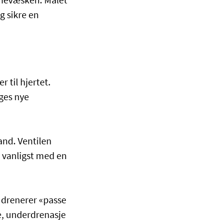
ernevæsken. Målet
g sikre en
 til hjertet.
ges nye
and. Ventilen
 vanligst med en
u drenerer «passe
, underdrenasje