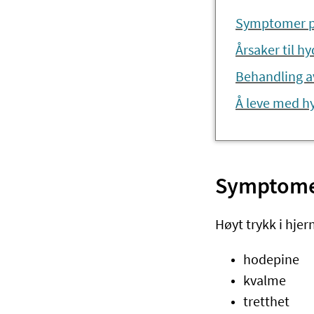
Symptomer p
Årsaker til h
Behandling a
Å leve med h
Symptome
Høyt trykk i hje
hodepine
kvalme
tretthet