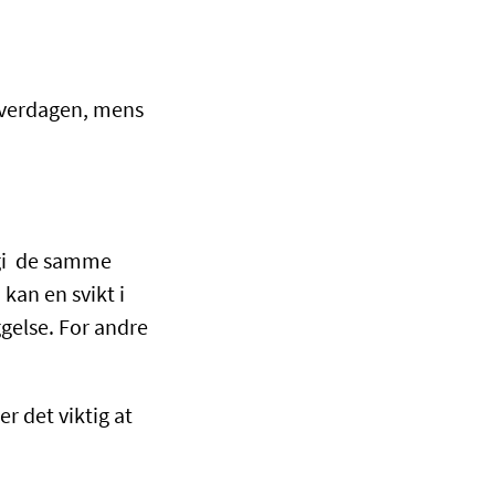
 hverdagen, mens
n gi de samme
kan en svikt i
gelse. For andre
r det viktig at