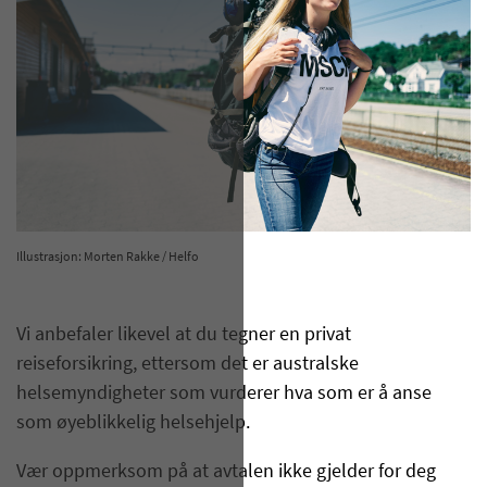
Illustrasjon: Morten Rakke / Helfo
​Vi anbefaler likevel at du tegner en privat
reiseforsikring, ettersom det er australske
helsemyndigheter som vurderer hva som er å anse
som øyeblikkelig helsehjelp.
Vær oppmerksom på at avtalen ikke gjelder for deg