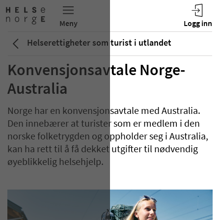
Helserettigheter som turist i utlandet
Konvensjonsavtale Norge-
Australia
Norge har en konvensjonsavtale med Australia.
Den innebærer at turister som er medlem i den
norske folketrygden og oppholder seg i Australia,
kan ha rett til å få dekket utgifter til nødvendig
øyeblikkelig helsehjelp.