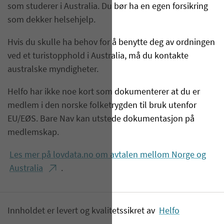
som studerer i Australia. Du bør ha en egen forsikring
som dekker helsehjelp.
Hvis du skulle ha behov for å benytte deg av ordningen
ved et turistopphold i Australia, må du kontakte
australske myndigheter.
Helfo har ikke noe kort som dokumenterer at du er
medlem i den norske folketrygden til bruk utenfor
EU/EØS. Bare Nav kan utstede dokumentasjon på
medlemskap.
Les mer på lovdata.no om avtalen mellom Norge og
Australia
.
Innholdet er levert og kvalitetssikret av
Helfo