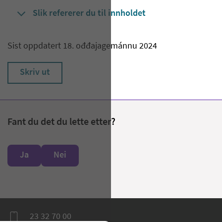
Slik refererer du til innholdet
Sist oppdatert 18. ođđajagemánnu 2024
Skriv ut
Fant du det du lette etter?
Ja
Nei