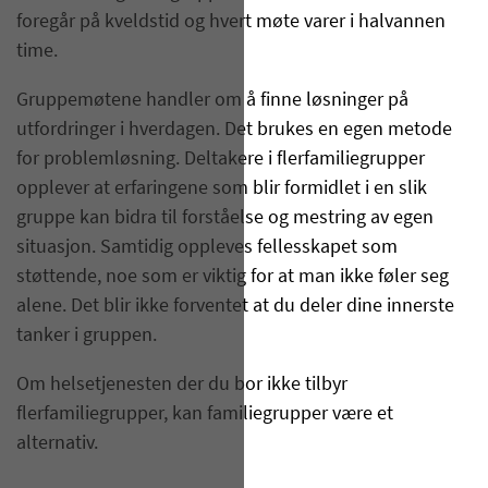
foregår på kveldstid og hvert møte varer i halvannen
time.
Gruppemøtene handler om å finne løsninger på
utfordringer i hverdagen. Det brukes en egen metode
for problemløsning. Deltakere i flerfamiliegrupper
opplever at erfaringene som blir formidlet i en slik
gruppe kan bidra til forståelse og mestring av egen
situasjon. Samtidig oppleves fellesskapet som
støttende, noe som er viktig for at man ikke føler seg
alene. Det blir ikke forventet at du deler dine innerste
tanker i gruppen.
Om helsetjenesten der du bor ikke tilbyr
flerfamiliegrupper, kan familiegrupper være et
alternativ.