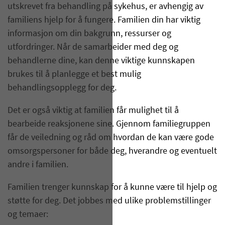
utskrevet fra behandling på sykehus, er avhengig av
familiens hjelp for å fungere. Familien din har viktig
informasjon om din bakgrunn, ressurser og
utfordringer. Når de samarbeider med deg og
behandlerne dine, kan denne viktige kunnskapen
brukes til å planlegge et best mulig
behandlingsopplegg for deg.
Det er også viktig at familien får mulighet til å
bearbeide reaksjonene sine. Gjennom familiegruppen
får de veiledning og råd om hvordan de kan være gode
omsorgspersoner for både deg, hverandre og eventuelt
andre i familien.
Familien trenger kunnskap for å kunne være til hjelp og
støtte for deg. Det jobbes med ulike problemstillinger
og temaer: