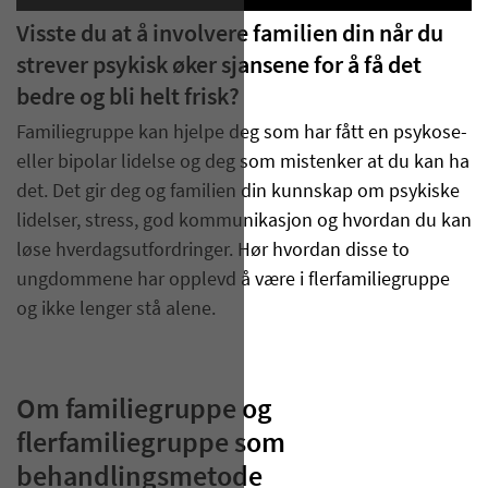
Visste du at å involvere familien din når du
strever psykisk øker sjansene for å få det
bedre og bli helt frisk?
Familiegruppe kan hjelpe deg som har fått en psykose-
eller bipolar lidelse og deg som mistenker at du kan ha
det. Det gir deg og familien din kunnskap om psykiske
lidelser, stress, god kommunikasjon og hvordan du kan
løse hverdagsutfordringer. Hør hvordan disse to
ungdommene har opplevd å være i flerfamiliegruppe
og ikke lenger stå alene.
Om familiegruppe og
flerfamiliegruppe som
behandlingsmetode