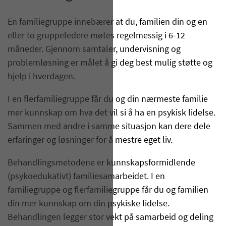
En familiegruppe innebærer at du, familien din og en
eller to gruppeledere møtes regelmessig i 6-12
måneder. Gjennom samtaler, undervisning og
problemløsning er målet å gi deg best mulig støtte og
hjelp i hverdagen.
I en flerfamiliegruppe får du og din nærmeste familie
mer kunnskap om hva det vil si å ha en psykisk lidelse.
Sammen med andre i samme situasjon kan dere dele
erfaringer og løsninger for å mestre eget liv.
Behandlingsmetodene er kunnskapsformidlende
(psykoedukativt) familiesamarbeidet. I en
familiegruppe og flerfamiliegruppe får du og familien
din mer kunnskap om din psykiske lidelse.
Behandlingen legger stor vekt på samarbeid og deling