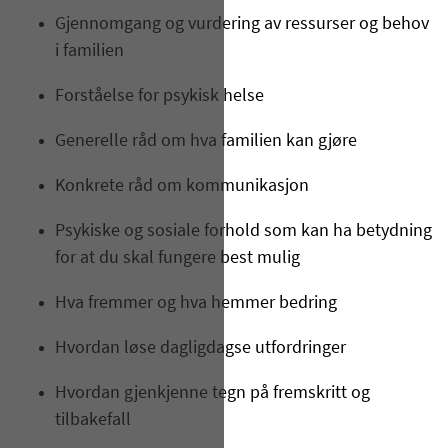
Gjennomgang og vurdering av ressurser og behov
i familien
Forståelse for psykisk helse
Generelle råd om hva familien kan gjøre
Konkrete råd om kommunikasjon
Psykiske og sosiale forhold som kan ha betydning
for at du skal fungere best mulig
Hva fremmer og hva hemmer bedring
Hvordan løse dagligdagse utfordringer
Hvordan gjenkjenne tegn på fremskritt og
tilbakefall