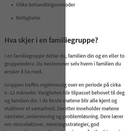
Ulike behandlingsmetoder
Rettigheter
Hva skjer i en familiegruppe?
I en familiegruppe deltar du, familien din og en eller to
gruppeledere. Du bestemmer selv hvem i familien du
ønsker å ha med.
Gruppen treffes regelmessig over en periode på cirka
6–12 måneder. Varigheten blir tilpasset behovet til deg
og familien din. I de første møtene blir alle kjent og
etablerer et samarbeid. Deretter inneholder møtene
samtaler, undervisning og problemløsning. Dere lærer
om stressfaktorer, mestringsstrategier, god