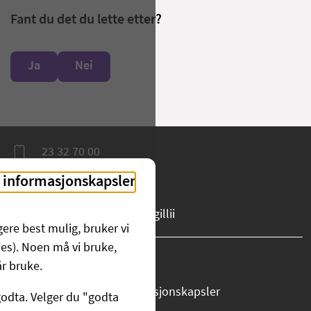
Fant du det du lette etter?
Ja
Nei