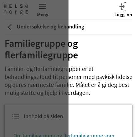
Undersøkelse og behandling
Familiegruppe og
flerfamiliegruppe
Familie- og flerfamiliegrupper er et
behandlingstilbud til personer med psykisk lidelse
og deres nærmeste familie. Målet er å gi deg best
mulig støtte og hjelp i hverdagen.
Innhold på siden
Om familiegruppe og flerfamiliegruppe som