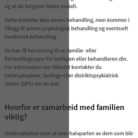
og at du fungerer bedre sosialt.
Dette erstatter ikke annen behandling, men kommer i
tillegg til annen psykologisk behandling og eventuelt
medisinsk behandling.
Du kan få henvisning til en familie- eller
flerfamiliegruppe fra fastlegen eller behandleren din.
For informasjon om tilbudet kontakter du
helsesykepleier, fastlege eller distriktspsykiatrisk
senter (DPS) der du bor.
Hvorfor er samarbeid med familien
viktig?
Undersøkelser viser at over halvparten av dem som blir