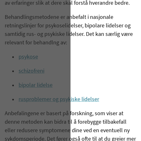
av erfaringer slik at dere skal forstå hverandre bedre.
Behandlingsmetodene er anbefalt i nasjonale
retningslinjer for psykoselidelser, bipolare lidelser og
samtidig rus- og psykiske lidelser. Det kan særlig være
relevant for behandlng av:
psykose
schizofreni
bipolar lidelse
rusproblemer og psykiske lidelser
Anbefalingene er basert på forskning, som viser at
denne metoden kan bidra til å forebygge tilbakefall
eller redusere symptomene dine ved en eventuell ny
sykdomsperiode. Det fører også ofte til at du greier mer