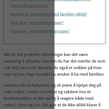
behandlingsmetode
Hvorfor er samarbeid med familien viktig?
Hva skjer i en familiegruppe?
Hva skjer i en flerfamiliegruppe?
Når du har psykiske utfordringer kan det være
vanskelig å uttrykke hvordan du har det overfor de som
står deg nærmest. Kanskje du også er usikker på hvor
mye og hva slags kontakt du ønsker å ha med familien.
Familien din er bekymret, og vil prøve å hjelpe deg på
ulike måter. I møte med krise og sykdom hos et
familiemedlem, er det vanlig å reagere både med
redsel, sinne og uro. Det gjør at de ikke alltid klarer å