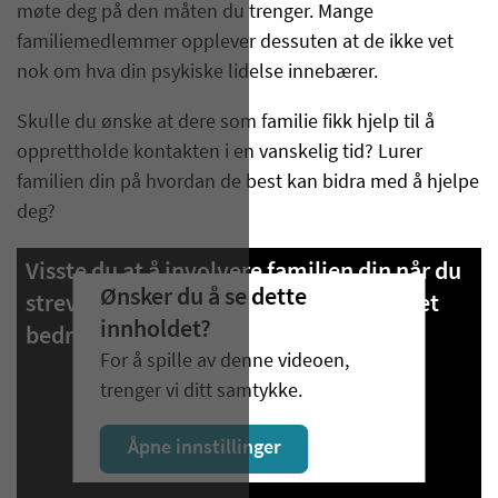
møte deg på den måten du trenger. Mange
familiemedlemmer opplever dessuten at de ikke vet
nok om hva din psykiske lidelse innebærer.
Skulle du ønske at dere som familie fikk hjelp til å
opprettholde kontakten i en vanskelig tid? Lurer
familien din på hvordan de best kan bidra med å hjelpe
deg?
Visste du at å involvere familien din når du
Ønsker du å se dette
strever psykisk øker sjansene for å få det
innholdet?
bedre og bli helt frisk?
For å spille av denne videoen,
trenger vi ditt samtykke.
Åpne innstillinger