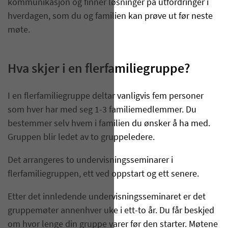
kommunikasjon og finner løsninger på utfordringer i
hverdagen, som du og familien kan prøve ut før neste
møte.
Hva skjer i en flerfamiliegruppe?
I en flerfamiliegruppe deltar vanligvis fem personer
som hver har med seg 1-3 familiemedlemmer. Du
bestemmer selv hvem i familien du ønsker å ha med.
Gruppen blir ledet av to gruppeledere.
Det arrangeres to undervisningsseminarer i
flerfamiliegruppen, ett ved oppstart og ett senere.
Etter det innledende undervisningsseminaret er det
gruppemøter annenhver uke i ett-to år. Du får beskjed
om hvor lenge din gruppe varer før den starter. Møtene