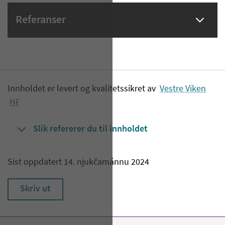
Referanser
Innholdet er levert og kvalitetssikret av
Vestre Viken
HF
Slik refererer du til innholdet
Sist oppdatert 14. njukčamánnu 2024
Skriv ut