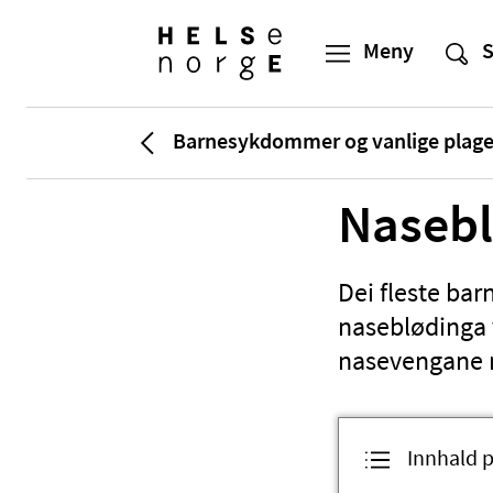
Barnesykdommer og vanlige plage
Nasebl
Dei fleste bar
naseblødinga 
nasevengane m
Innhald p