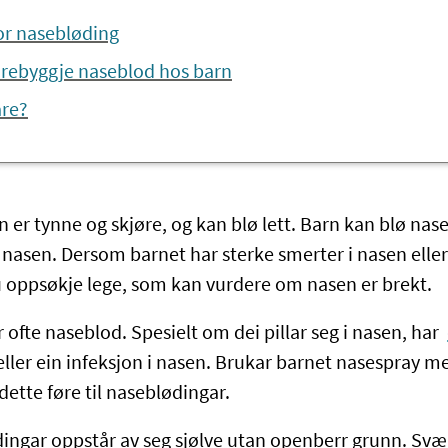
or nasebløding
ørebyggje naseblod hos barn
are?
 er tynne og skjøre, og kan blø lett. Barn kan blø naseb
t nasen. Dersom barnet har sterke smerter i nasen eller
u oppsøkje lege, som kan vurdere om nasen er brekt.
 ofte naseblod. Spesielt om dei pillar seg i nasen, har
ller ein infeksjon i nasen. Brukar barnet nasespray 
 dette føre til naseblødingar.
ingar oppstår av seg sjølve utan openberr grunn. Svæ