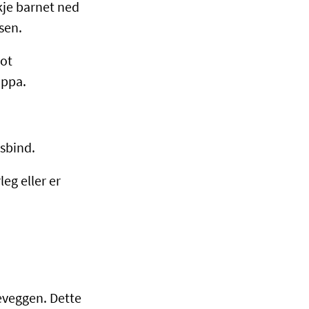
kje barnet ned
sen.
mot
oppa.
asbind.
eg eller er
jeveggen. Dette