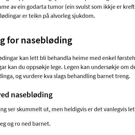
e av ein godarta tumor (ein svulst som ikkje er kreft)
lødingar er teikn på alvorleg sjukdom.
g for nasebløding
lødingar kan lett bli behandla heime med enkel førsteh
gar kan du oppsøkje lege. Legen kan undersøkje om det
ødinga, og vurdere kva slags behandling barnet treng.
ved nasebløding
ng ser skummelt ut, men heldigvis er det vanlegvis let
eg og ro ned barnet.