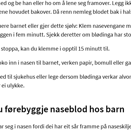
ed og be han eller ho om å lene seg framover. Legg ik
 lene hovudet bakover. Då renn nemleg blodet bak i hal
uere barnet eller gjer dette sjølv: Klem nasevengane 
eggen i fem minutt. Sjekk deretter om blødinga har st
 stoppa, kan du klemme i opptil 15 minutt til.
oko inn i nasen til barnet, verken papir, bomull eller g
d til sjukehus eller lege dersom blødinga verkar alvorl
 ei ulykke.
du førebyggje naseblod hos barn
ar seg i nasen fordi dei har eit sår framme på naseskil