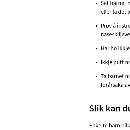
Set barnet n
eller la det
Prøv å instr
naseskiljev
Har ho ikkje
Ikkje putt n
Ta barnet me
forårsaka av
Slik kan 
Enkelte barn pill