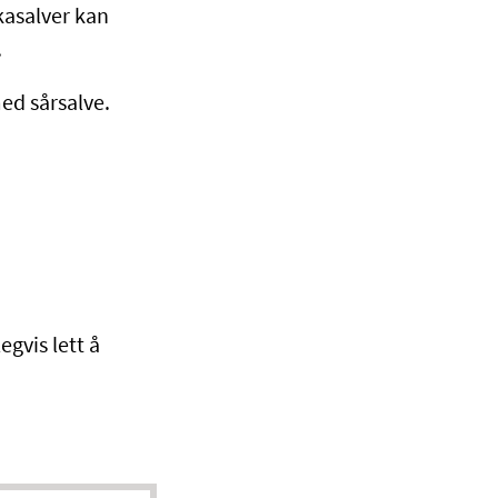
kasalver kan
.
ed sårsalve.
gvis lett å