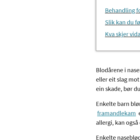
Behandling f
Slik kan du f
Kva skjer vid
Blodårene i nasen
eller eit slag mo
ein skade, bør d
Enkelte barn blør
framandlekam
e
allergi, kan også
Enkelte naseblød