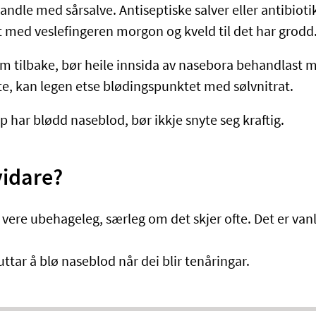
andle med sårsalve. Antiseptiske salver eller antibioti
t med veslefingeren morgon og kveld til det har grodd
m tilbake, bør heile innsida av nasebora behandlast m
tte, kan legen etse blødingspunktet med sølvnitrat.
 har blødd naseblod, bør ikkje snyte seg kraftig.
vidare?
ere ubehageleg, særleg om det skjer ofte. Det er vanle
luttar å blø naseblod når dei blir tenåringar.