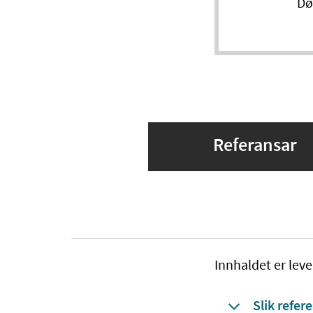
Dø
Referansar
Innhaldet er leve
Slik refere