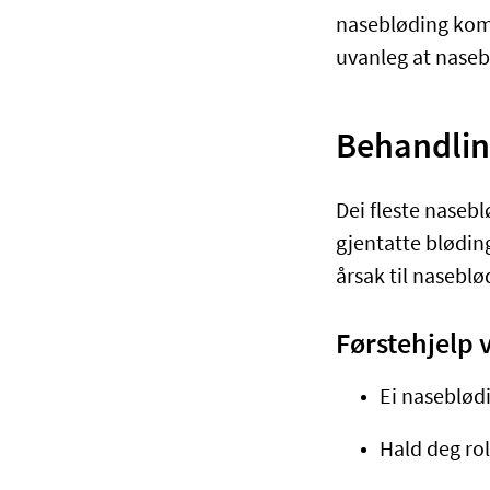
nasebløding komm
uvanleg at naseb
Behandlin
Dei fleste naseb
gjentatte blødin
årsak til nasebl
Førstehjelp 
Ei naseblødi
Hald deg rol