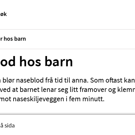
r hos barn
od hos barn
n blør naseblod frå tid til anna. Som oftast ka
ved at barnet lenar seg litt framover og kle
ot naseskiljeveggen i fem minutt.
å sida