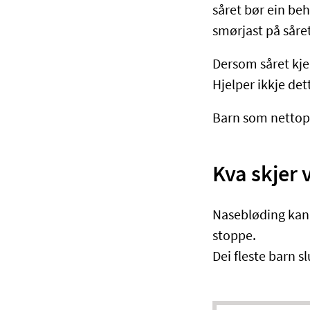
såret bør ein beh
smørjast på såre
Dersom såret kje
Hjelper ikkje de
Barn som nettopp
Kva skjer 
Nasebløding kan v
stoppe.
Dei fleste barn s