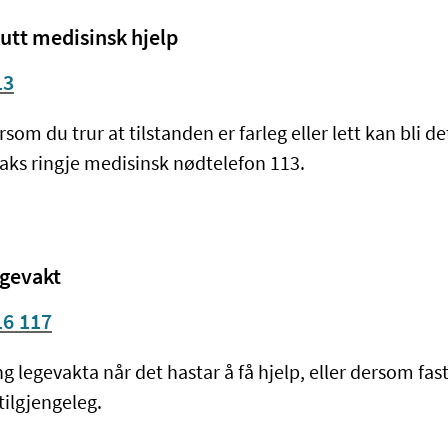
utt medisinsk hjelp
13
rsom du trur at tilstanden er farleg eller lett kan bli de
raks ringje medisinsk nødtelefon 113.
gevakt
16 117
ng legevakta når det hastar å få hjelp, eller dersom fas
 tilgjengeleg.