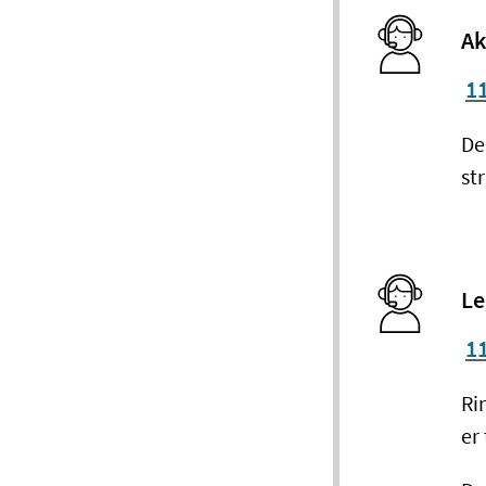
Ak
1
De
st
Le
1
Ri
er