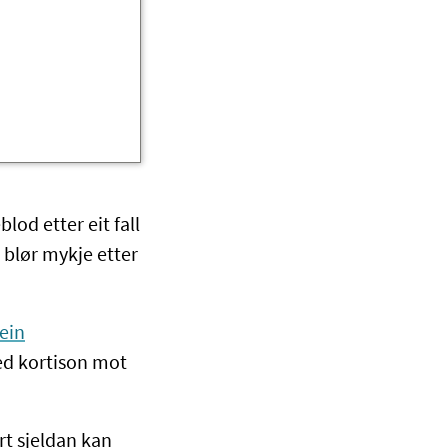
lod etter eit fall
 blør mykje etter
ein
med kortison mot
rt sjeldan kan