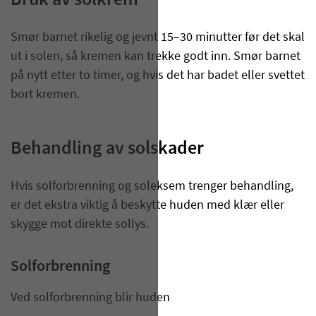
Bruk av solkrem
Smør barnet rikelig og jevnt 15–30 minutter før det skal
ut i solen, så kremen kan trekke godt inn. Smør barnet
på nytt etter to timer, og hvis det har badet eller svettet
bort kremen.
Behandling av solskader
Hvis solforbrenning og soleksem trenger behandling,
er det ekstra viktig å beskytte huden med klær eller
skygge mot direkte sollys.
​Solforbrenning
Ved solforbrenning blir huden