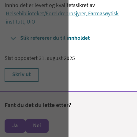
Innholdet er levert og kvalitetssikret av
Helsebiblioteket/Foreldrebrosjyrer, Farmasøytisk
institutt, UiO
Slik refererer du til innholdet
Sist oppdatert 31. august 2025
Skriv ut
Fant du det du lette etter?
Ja
Nei