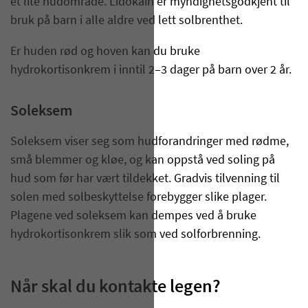
et lite hudområde. Lidokain er myndighetsgodkjent til
bruk på barn i alle aldre ved lett solbrenthet.
Er huden rød og hoven kan du bruke
hydrokortisonkrem i inntil 2–3 dager på barn over 2 år.
Soleksem
Soleksem viser seg som hudforandringer med rødme,
små blemmer og kløe, og kan oppstå ved soling på
hud som før har vært tildekket. Gradvis tilvenning til
solen med solbeskyttelse forebygger slike plager.
Plagene ved soleksem kan dempes ved å bruke
hydrokortisonkrem slik som ved solforbrenning.
Når skal du kontakte legen?