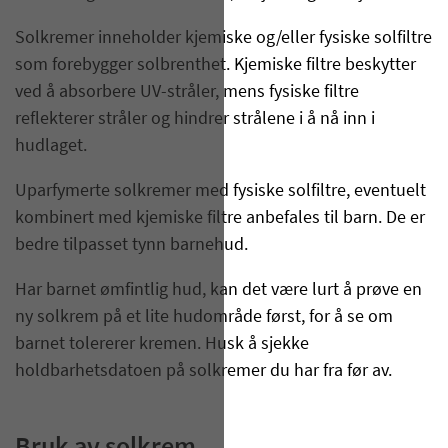
Solkremer inneholder kjemiske og/eller fysiske solfiltre
som forebygger solbrenthet. Kjemiske filtre beskytter
ved å absorbere UV-stråler, mens fysiske filtre
reflekterer stråler og hindrer strålene i å nå inn i
hudlaget.
Uparfymerte solkremer med fysiske solfiltre, eventuelt
kombinert med kjemiske filtre anbefales til barn. De er
bedre tilpasset tynn barnehud.
Har barnet ømfintlig hud, kan det være lurt å prøve en
ny solkrem på et lite hudområde først, for å se om
barnet tolererer kremen. Husk å sjekke
holdbarhetsdatoen på solkremer du har fra før av.