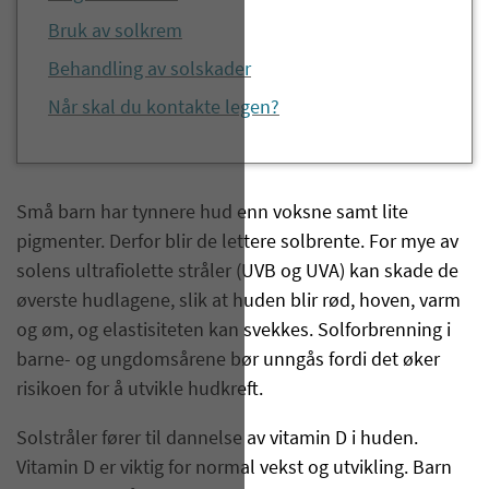
Bruk av solkrem
Behandling av solskader
Når skal du kontakte legen?
Små barn har tynnere hud enn voksne samt lite
pigmenter. Derfor blir de lettere solbrente. For mye av
solens ultrafiolette stråler (UVB og UVA) kan skade de
øverste hudlagene, slik at huden blir rød, hoven, varm
og øm, og elastisiteten kan svekkes. Solforbrenning i
barne- og ungdomsårene bør unngås fordi det øker
risikoen for å utvikle hudkreft.
Solstråler fører til dannelse av vitamin D i huden.
Vitamin D er viktig for normal vekst og utvikling. Barn