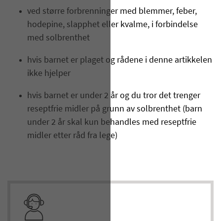
ved større forbrenninger med blemmer, feber,
hodepine, slapphet eller kvalme, i forbindelse
med solbrenthet
hvis barnet er plaget og rådene i denne artikkelen
ikke hjelper
hvis barnet er under 2 år og du tror det trenger
reseptfrie midler på grunn av solbrenthet (barn
under 2 år skal kun behandles med reseptfrie
midler etter råd fra lege)