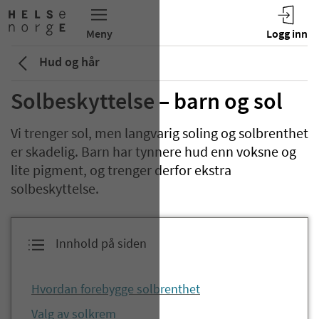
Hud og hår
Solbeskyttelse – barn og sol
Vi trenger sol, men langvarig soling og solbrenthet
er skadelig. Barn har tynnere hud enn voksne og
lite pigment, og trenger derfor ekstra
solbeskyttelse.
Innhold på siden
Hvordan forebygge solbrenthet
Valg av solkrem