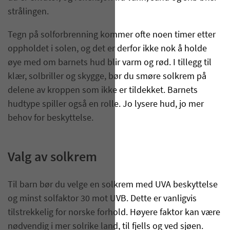
strålingen.
Tegn på solforbrenning kommer ofte noen timer etter
oppholdet i solen, og det er derfor ikke nok å holde
øye med om barnets hud blir varm og rød. I tillegg til
klær, solbriller og skygge, bør du smøre solkrem på
delene av kroppen som ikke er tildekket. Barnets
hudtype spiller også en rolle. Jo lysere hud, jo mer
behov for beskyttelse.
Valg av solkrem
Til barn bør du velge en solkrem med UVA beskyttelse
og minst solfaktor 30 mot UVB. Dette er vanligvis
tilstrekkelig for norske forhold. Høyere faktor kan være
nødvendig i mer solrike land, til fjells og ved sjøen.