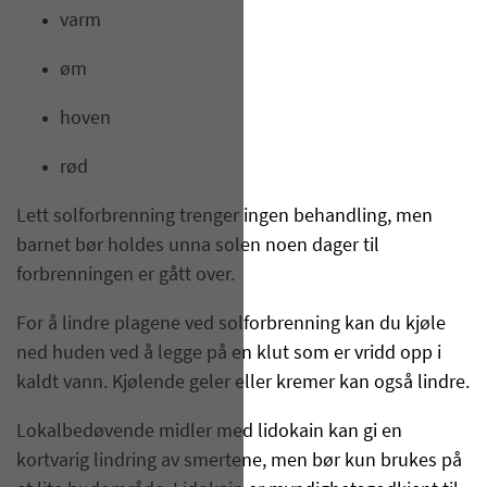
varm
øm
hoven
rød
Lett solforbrenning trenger ingen behandling, men
barnet bør holdes unna solen noen dager til
forbrenningen er gått over.
For å lindre plagene ved solforbrenning kan du kjøle
ned huden ved å legge på en klut som er vridd opp i
kaldt vann. Kjølende geler eller kremer kan også lindre.
Lokalbedøvende midler med lidokain kan gi en
kortvarig lindring av smertene, men bør kun brukes på