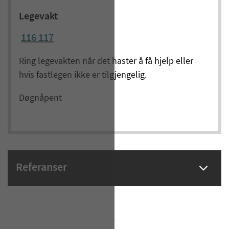
Legevakt
116 117
Ring legevakten når det haster å få hjelp eller
hvis fastlegen ikke er tilgjengelig.
Døgnåpent
Referanser