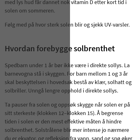
med lys hud får dannet nok vitamin D etter kort tid i
solen om sommeren.
Følg med på hvor sterk solen blir og sjekk UV-varsler.
Hvordan forebygge solbrenthet
Spedbarn under 1 år bør ikke være i direkte sollys. La
barnevogna stå i skyggen. For barn mellom 1 og 3 år
skal beskyttelsen i hovedsak bestå av klær, solhatt og
solbriller. Unngå lengre opphold i direkte sollys.
Ta pauser fra solen og oppsøk skygge når solen er på
sitt sterkeste (klokken 12–klokken 15). Å begrense
tiden i solen er den mest effektive måten å hindre
solbrenthet. Solstrålene blir mer intense jo nærmere
du er ekvator, og refleksjon fra vann, sand og snø øker