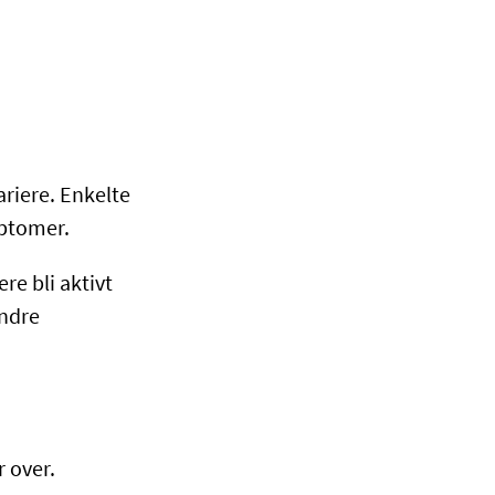
riere. Enkelte
mptomer.
ere bli aktivt
andre
r over.