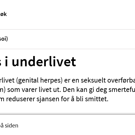
soi)
 i underlivet
livet (genital herpes) er en seksuelt overførb
) som varer livet ut. Den kan gi deg smertef
 reduserer sjansen for å bli smittet.
på siden