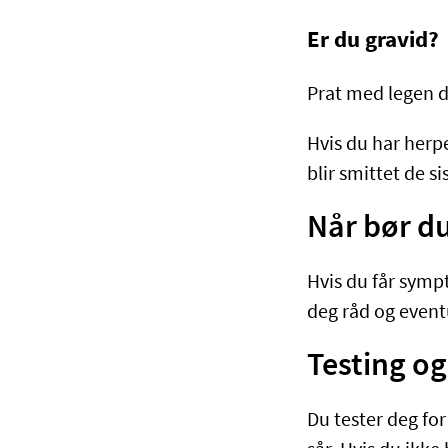
Er du gravid?
Prat med legen di
Hvis du har herpe
blir smittet de 
Når bør du
Hvis du får symp
deg råd og event
Testing o
Du tester deg for