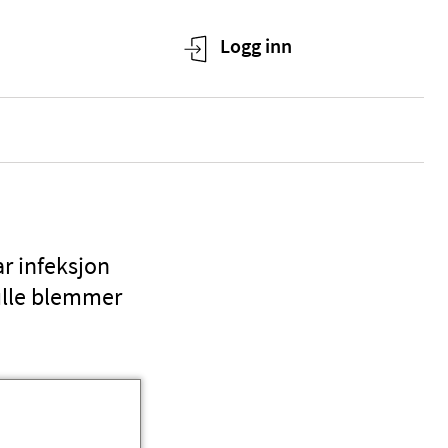
ar infeksjon
ulle blemmer