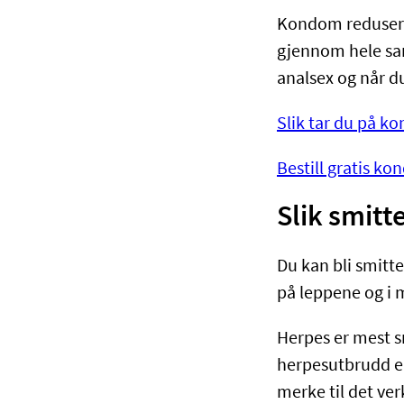
Kondom reduserer 
gjennom hele sam
analsex og når d
Slik tar du på k
Bestill gratis k
Slik smitt
Du kan bli smitt
på leppene og i 
Herpes er mest 
herpesutbrudd er
merke til det ver