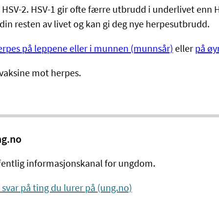
 HSV-2. HSV-1 gir ofte færre utbrudd i underlivet enn 
 din resten av livet og kan gi deg nye herpesutbrudd.
erpes på leppene eller i munnen (munnsår)
eller
på øy
 vaksine mot herpes.
g.no
fentlig informasjonskanal for ungdom.
 svar på ting du lurer på (ung.no)