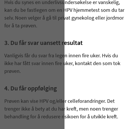
Hvis du synes en underlivsundersøkelse er vanskelig,
kan du be fastlegen om en HPV hjemmetest som du tar
selv. Noen velger å gå til privat gynekolog eller jordmor
for å ta prøven.
3. Du får svar uansett resultat
Vanligvis får du svar fra legen innen fire uker. Hvis du
ikke har fått svar innen fire uker, kontakt den som tok
prøven.
4. Du får oppfølging
Prøven kan vise HPV og/eller celleforandringer. Det
trenger ikke å bety at du har kreft, men noen trenger
behandling for å redusere risikoen for å utvikle kreft.