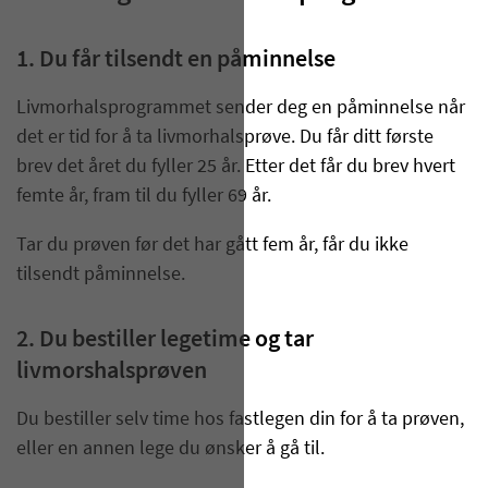
1. Du får tilsendt en påminnelse
Livmorhalsprogrammet sender deg en påminnelse når
det er tid for å ta livmorhalsprøve. Du får ditt første
brev det året du fyller 25 år. Etter det får du brev hvert
femte år, fram til du fyller 69 år.
Tar du prøven før det har gått fem år, får du ikke
tilsendt påminnelse.
2. Du bestiller legetime og tar
livmorshalsprøven
Du bestiller selv time hos fastlegen din for å ta prøven,
eller en annen lege du ønsker å gå til.