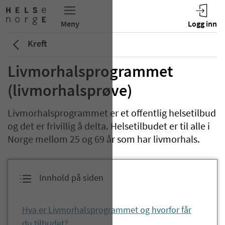
Kreft
Livmorhalsprogrammet
(livmorhalsprøve)
Livmorhalsprogrammet er et offentlig helsetilbud
og det er frivillig å delta. Helsetilbudet er til alle i
Norge mellom 25 og 69 år som har livmorhals.
Innhold på siden
Hva er Livmorhalsprogrammet og hvorfor får
du tilbudet?