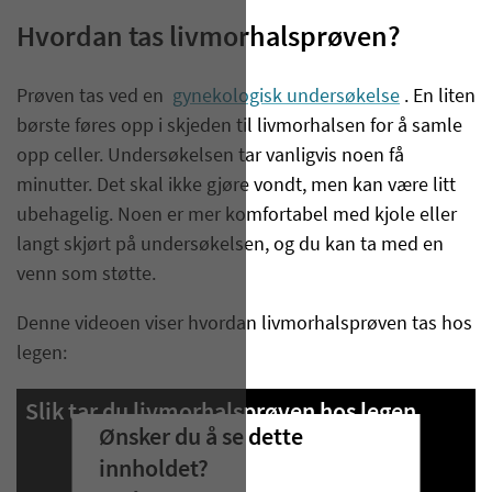
Hvordan tas livmorhalsprøven?
Prøven tas ved en
gynekologisk undersøkelse
. En liten
børste føres opp i skjeden til livmorhalsen for å samle
opp celler. Undersøkelsen tar vanligvis noen få
minutter. Det skal ikke gjøre vondt, men kan være litt
ubehagelig. Noen er mer komfortabel med kjole eller
langt skjørt på undersøkelsen, og du kan ta med en
venn som støtte.
Denne videoen viser
hvordan
livmorhalsprøven tas hos
legen:
Slik tar du livmorhalsprøven hos legen
Ønsker du å se dette
innholdet?