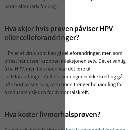
bedre alternativ for deg.
Hva skjer hvis prøven påviser HPV
eller celleforandringer?
HPV er et virus som kan gi celleforandringer, men som
oftest håndterer kroppen infeksjonen selv. Det er vanlig
å ha HPV, men hos noen kan det føre til
celleforandringer. Celleforandringer er ikke kreft og går
ofte bort av seg selv, men noen trenger behandling for
å redusere risikoen for livmorhalskreft.
Hva koster livmorhalsprøven?