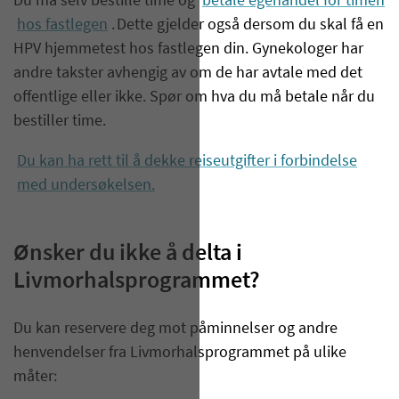
Du må selv bestille time og
betale egenandel for timen
hos fastlegen
. Dette gjelder også dersom du skal få en
HPV hjemmetest hos fastlegen din. Gynekologer har
andre takster avhengig av om de har avtale med det
offentlige eller ikke. Spør om hva du må betale når du
bestiller time.
Du kan ha rett til å dekke reiseutgifter i forbindelse
med undersøkelsen.
Ønsker du ikke å delta i
Livmorhalsprogrammet?
Du kan reservere deg mot påminnelser og andre
henvendelser fra Livmorhalsprogrammet på ulike
måter: