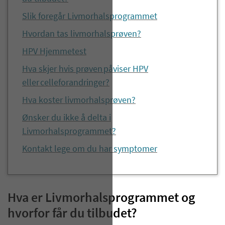
Slik foregår Livmorhalsprogrammet
Hvordan tas livmorhalsprøven?
HPV Hjemmetest
Hva skjer hvis prøven påviser HPV
eller celleforandringer?
Hva koster livmorhalsprøven?
Ønsker du ikke å delta i
Livmorhalsprogrammet?
Kontakt lege om du har symptomer
Hva er Livmorhalsprogrammet og
hvorfor får du tilbudet?