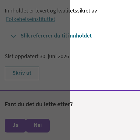
Innholdet er levert og kvalitetssikret av
Folkehelseinstituttet
Slik refererer du til innholdet
Sist oppdatert 30. juni 2026
Skriv ut
Fant du det du lette etter?
Ja
Nei