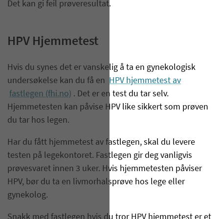
Det kan gi feil prøveresultat.
HPV Hjemmetest
Hvis du synes det er vanskelig å ta en gynekologisk
undersøkelse kan du få en
HPV hjemmetest av
fastlegen (fhi.no)
. Det er en test du tar selv.
Hjemmetesten kan påvise HPV like sikkert som prøven
du tar hos legen.
Har du fått hjemmetest av fastlegen, skal du levere
testen på legekontoret. Fastlegen gir deg vanligvis
prøvesvaret innen 3 uker. Hvis hjemmetesten påviser
HPV, bør du ta en livmorhalsprøve hos lege eller
gynekolog.
Snakk med fastlegen hvis du tror HPV hjemmetest er et