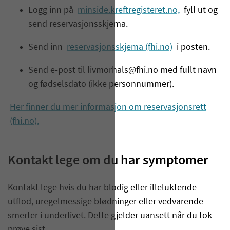
Logg inn på
minside.kreftregisteret.no,
fyll ut og
send reservasjonsskjema.
Send inn
reservasjonsskjema (fhi.no)
i posten.
Send e‑post til livmorhals@fhi.no med fullt navn
og fødselsdato (ikke personnummer).
Her finner du mer informasjon om reservasjonsrett
(fhi.no).
Kontakt lege om du har symptomer
Kontakt lege hvis du har blodig eller illeluktende
utflod, uregelmessige blødninger eller vedvarende
smerter i underlivet. Dette gjelder uansett når du tok
prøve sist.