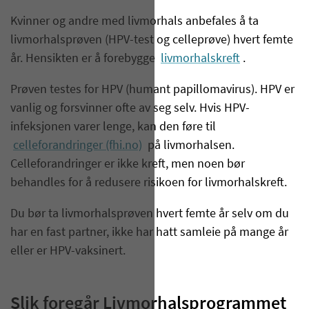
Kvinner og andre med livmorhals anbefales å ta
livmorhalsprøven (HPV-test og celleprøve) hvert femte
år. Hensikten er å forebygge
livmorhalskreft
.
Prøven testes for HPV (humant papillomavirus). HPV er
vanlig og forsvinner ofte av seg selv. Hvis HPV-
infeksjonen varer lenge, kan den føre til
celleforandringer (fhi.no)
på livmorhalsen.
Celleforandringer er ikke kreft, men noen bør
behandles for å redusere risikoen for livmorhalskreft.
Du bør ta livmorhalsprøven hvert femte år selv om du
har en fast partner, ikke har hatt samleie på mange år
eller er HPV-vaksinert.
Slik foregår Livmorhalsprogrammet