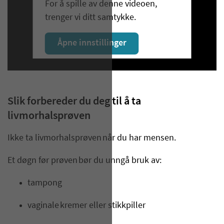
For å spille av denne videoen,
trenger vi ditt samtykke.
Åpne innstillinger
Slik forbereder du deg til å ta
livmorhalsprøven
Ikke ta livmorhalsprøven når du har mensen.
Et døgn før prøven bør du unngå bruk av:
tampong
vaginale kremer eller stikkpiller