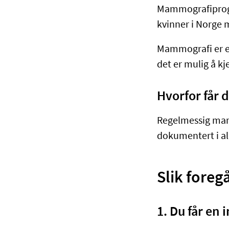
Mammografiprogra
kvinner i Norge 
Mammografi er e
det er mulig å k
Hvorfor får
Regelmessig mamm
dokumentert i al
Slik fore
1. Du får en