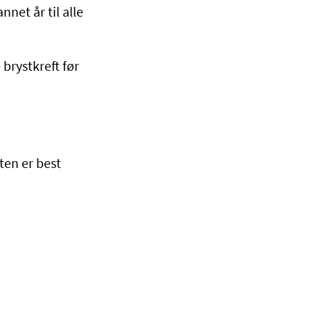
et år til alle
rystkreft før
ten er best