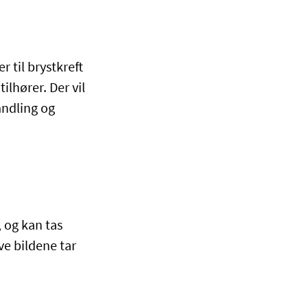
r til brystkreft
ilhører. Der vil
andling og
 og kan tas
ve bildene tar