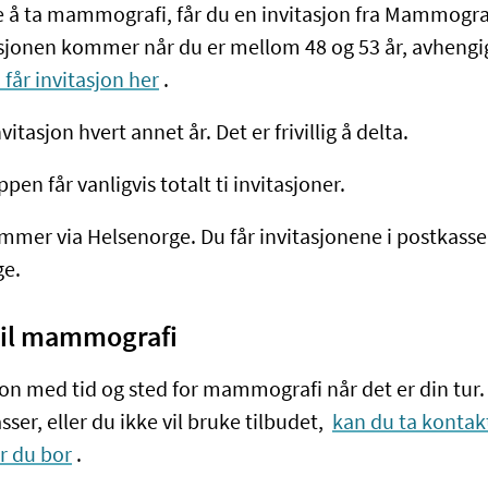
de å ta mammografi, får du en invitasjon fra Mammog
asjonen kommer når du er mellom 48 og 53 år, avhengig
 får invitasjon her
.
vitasjon hvert annet år. Det er frivillig å delta.
pen får vanligvis totalt ti invitasjoner.
mmer via Helsenorge. Du får invitasjonene i postkasse
ge.
til mammografi
jon med tid og sted for mammografi når det er din tur. 
ser, eller du ikke vil bruke tilbudet,
kan du ta konta
r du bor
.