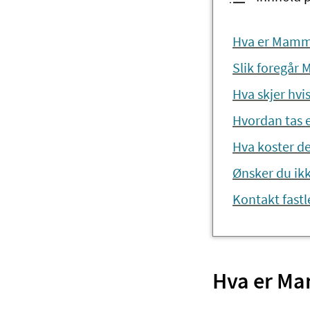
Hva er Mamm
Slik foregå
Hva skjer hvi
Hvordan tas
Hva koster d
Ønsker du ik
Kontakt fastl
Hva er M