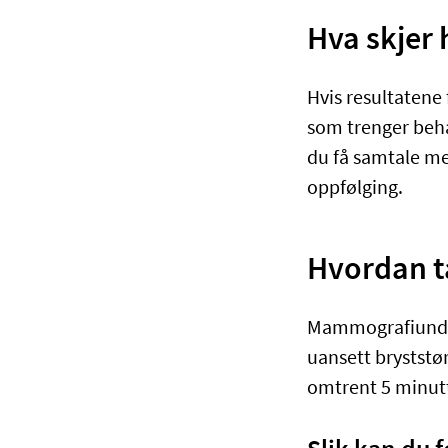
Hva skjer 
Hvis resultatene f
som trenger behan
du få samtale med
oppfølging.
Hvordan t
Mammografiunder
uansett bryststør
omtrent 5 minutt