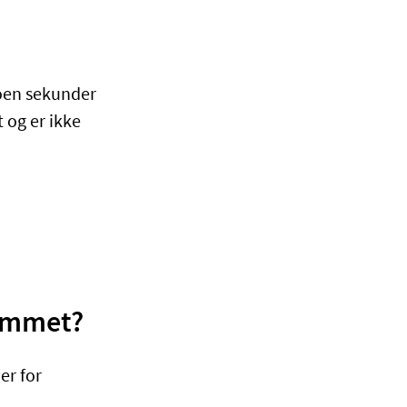
noen sekunder
 og er ikke
rammet?
er for