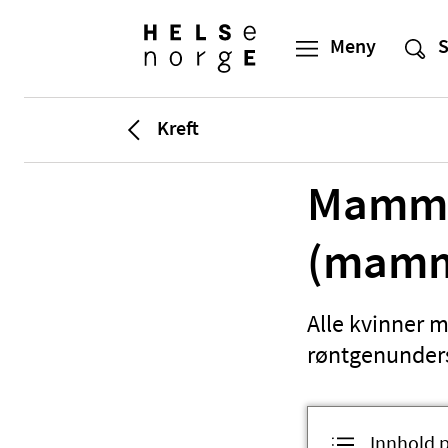
Kreft
Mammo
(mamm
Alle kvinner me
røntgenunders
Innhold 