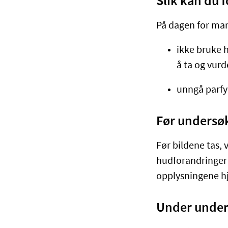
Slik kan du 
På dagen for ma
ikke bruke 
å ta og vurd
unngå parf
Før undersø
Før bildene tas, 
hudforandringer 
opplysningene hj
Under under