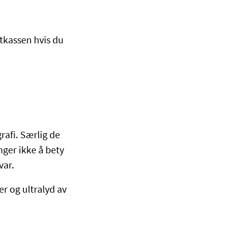
stkassen hvis du
rafi. Særlig de
nger ikke å bety
svar.
r og ultralyd av