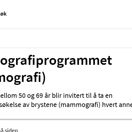
grafiprogrammet
ografi)
llom 50 og 69 år blir invitert til å ta en
økelse av brystene (mammografi) hvert anne
på siden