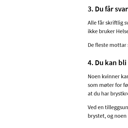
3. Du får s
Alle får skriftli
ikke bruker Hel
De fleste mottar 
4. Du kan bli
Noen kvinner kan
som møter for før
at du har brystkre
Ved en tilleggsun
brystet, og noen