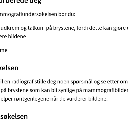
forberede deg
mmografiundersøkelsen bør du:
hudkrem og talkum på brystene, fordi dette kan gjøre 
ere bildene
yme
kelsen
vil en radiograf stille deg noen spørsmål og se etter o
på brystene som kan bli synlige på mammografibilden
elper røntgenlegene når de vurderer bildene.
søkelsen