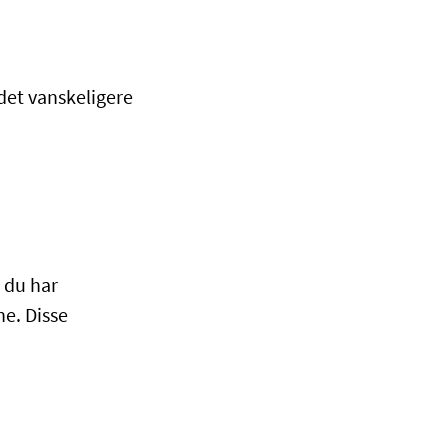
det vanskeligere
m du har
e. Disse