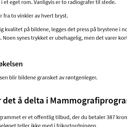
i et eget rom. Vanligvis er to radiografer til stede.
er fra to vinkler av hvert bryst.
ig kvalitet på bildene, legges det press på brystene i 
. Noen synes trykket er ubehagelig, men det varer kort
økelsen
sen blir bildene gransket av røntgenleger.
r det å delta i Mammografiprog
mmet er et offentlig tilbud, der du betaler 387 kron
eløpet teller ikke med i frikortordningen.