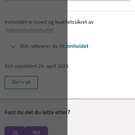
Innholdet er levert og kvalitetssikret av
Folkehelseinstituttet
Slik refererer du til innholdet
Sist oppdatert 29. april 2025
Skriv ut
Fant du det du lette etter?
Ja
Nei