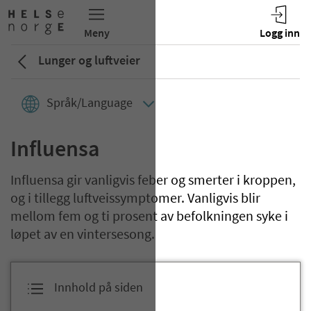
Lunger og luftveier
Språk/Language
Influensa
Influensa gir vanligvis feber og smerter i kroppen,
og i tillegg luftveissymptomer. Vanligvis blir
mellom fem og ti prosent av befolkningen syke i
løpet av en vintersesong.
Innhold på siden