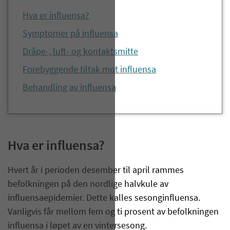
Hva er influensa?
Symptomer på influensa
Dråpe-, luft- og kontaktsmitte
Forebyggende tiltak mot influensa
Behandling av influensa
Hva er influensa?
Hvert år i perioden desember til april rammes
befolkningen på den nordlige halvkule av
influensaepidemier. Dette kalles sesonginfluensa.
Vanligvis får mellom fem og ti prosent av befolkningen
influensa i løpet av en vintersesong.