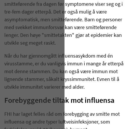
smitteførende fra dagen før symptomene viser seg og i
tre-fem dager etterpå. Det er også mulig å være
asymptomatisk, men smitteførende. Barn og personer
med svekket immunforsvar kan være smitteførende
lenger. Den høye "smittetakten" gjør at epidemier kan
utvikle seg meget raskt.
Når du har gjennomgått influensasykdom med én
virusstamme, er du vanligvis immun i mange år etterpå
mot denne stammen. Du kan også være immun mot
lignende stammer, såkalt kryssimmunitet. Evnen til å
utvikle immunitet varierer med alder.
Forebyggende tiltak mot influensa
FHI har laget felles råd om forebygging av smitte mot
influensa og andre typer luftveisinfeksjoner, som