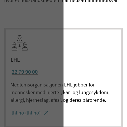
hvor et husstandsmedlem har nedsatt immunforsvar.
LHL
22 79 90 00
Medlemsorganisasjonen LHL jobber for
mennesker med hjerte-, kar- og lungesykdom,
allergi, hjerneslag, afasi, og deres pårørende.
lhl.no (lhl.no)