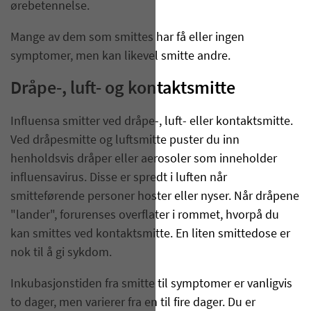
ørebetennelse.
Mange av dem som smittes har få eller ingen
symptomer, men kan likevel smitte andre.
Dråpe-, luft- og kontaktsmitte
Influensa smitter ved dråpe-, luft- eller kontaktsmitte.
Ved dråpesmitte og luftsmitte puster du inn
henholdsvis dråper eller aerosoler som inneholder
influensavirus. Disse er spredt i luften når
smitteførende personer hoster eller nyser. Når dråpene
"lander", forurenses overflater i rommet, hvorpå du
kan smittes ved kontaktsmitte. En liten smittedose er
nok til å gi sykdom.
Inkubasjonstiden fra smitte til symptomer er vanligvis
to dager, men varierer fra en til fire dager. Du er