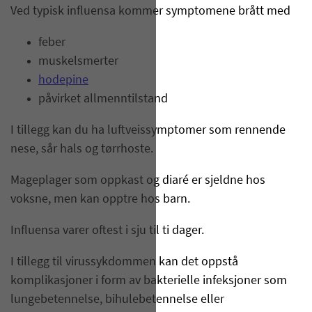
Ved typisk influensa kommer symptomene brått med
feber
muskelsmerter
hodepine
påvirket allmenntilstand
I tillegg kan du ha luftveissymptomer som rennende
nese, sår hals og tørrhoste.
Mageplager som oppkast og diaré er sjeldne hos
voksne, men kan opptre hos barn.
Influensa varer oftest i sju til ti dager.
I tillegg til virussykdommen kan det oppstå
komplikasjoner i form av bakterielle infeksjoner som
lungebetennelse, bihulebetennelse eller