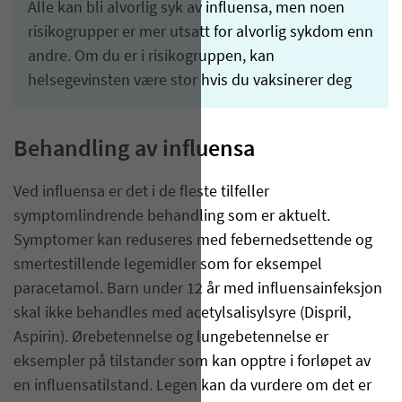
Alle kan bli alvorlig syk av influensa, men noen
risikogrupper er mer utsatt for alvorlig sykdom enn
andre. Om du er i risikogruppen, kan
helsegevinsten være stor hvis du vaksinerer deg
Behandling av influensa
Ved influensa er det i de fleste tilfeller
symptomlindrende behandling som er aktuelt.
Symptomer kan reduseres med febernedsettende og
smertestillende legemidler som for eksempel
paracetamol. Barn under 12 år med influensainfeksjon
skal ikke behandles med acetylsalisylsyre (Dispril,
Aspirin). Ørebetennelse og lungebetennelse er
eksempler på tilstander som kan opptre i forløpet av
en influensatilstand. Legen kan da vurdere om det er