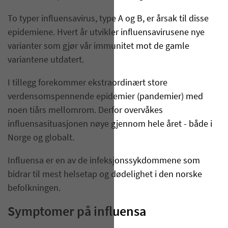
To typer influensavirus, type A og B, er årsak til disse
epidemiene. Hvert år utvikler influensavirusene nye
varianter som gjør vår immunitet mot de gamle
variantene utdatert.
I tillegg forekommer ekstraordinært store
verdensomspennende epidemier (pandemier) med
noen tiårs mellomrom. Derfor overvåkes
influensasituasjonen nøye gjennom hele året - både i
Norge og globalt.
Influensa er en av de infeksjonssykdommene som
bidrar til mest helsetap og dødelighet i den norske
befolkningen.
Symptomer på influensa