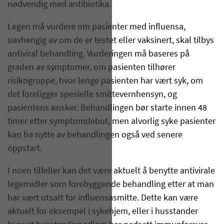
nødvendig med antibiotika.
Legen må vurdere om pasienter med influensa,
uavhengig av om de er testet eller vaksinert, skal tilbys
antiviral behandling. Vurderingen må baseres på
graden av symptomer, om pasienten tilhører
risikogruppe, hvor lenge pasienten har vært syk, om
det foreligger spesielle smittevernhensyn, og
pasientens ønsker. Behandlingen bør starte innen 48
timer etter symptomdebut, men alvorlig syke pasienter
kan ha nytte av behandlingen også ved senere
oppstart.
I noen tilfeller kan det være aktuelt å benytte antivirale
legemidler som forebyggende behandling etter at man
har vært utsatt for influensasmitte. Dette kan være
aktuelt for eksempel i sykehjem, eller i husstander