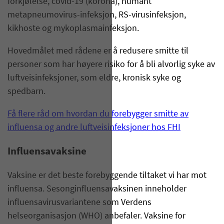
forkjølelse, covid-19 (korona), humant
metapneumovirus-infeksjon, RS-virusinfeksjon,
kikhoste og mykoplasmainfeksjon.
Hovedmålet med rådene er å redusere smitte til
personer som har høyere risiko for å bli alvorlig syke av
luftveisinfeksjoner, som eldre, kronisk syke og
spedbarn.
Få flere råd om hvordan du forebygger smitte av
influensa og andre luftveisinfeksjoner hos FHI
Influensavaksine
Vaksine er det beste forebyggende tiltaket vi har mot
influensa. Sesonginfluensavaksinen inneholder
influensavirusvariantene som Verdens
helseorganisasjon (WHO) anbefaler. Vaksine for