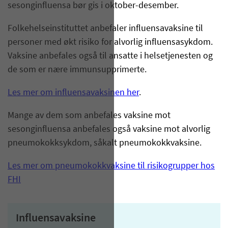
sesonginfluensa bør gis i oktober-desember.
Folkehelseinstituttet anbefaler influensavaksine til
personer med økt risiko for alvorlig influensasykdom.
Vaksine anbefales også til ansatte i helsetjenesten og
de som er nære immunsupprimerte.
Les mer om influensavaksinen her
.
Mange av dem som anbefales vaksine mot
sesonginfluensa anbefales også vaksine mot alvorlig
pneumokokksykdom, såkalt pneumokokkvaksine.
Les mer om pneumokokkvaksine til risikogrupper hos
FHI
Influensavaksine