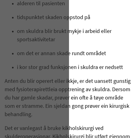
alderen til pasienten
tidspunktet skaden oppstod på
om skuldra blir brukt mykje i arbeid eller
sportsaktivitetar
om det er annan skade rundt området
i kor stor grad funksjonen i skuldra er nedsett
Anten du blir operert eller ikkje, er det uansett gunstig
med fysioterapirettleia opptrening av skuldra. Dersom
du har gamle skadar, prøver ein ofte å tøye område
som er stramme. Ein sjeldan gong prøver ein kirurgisk
behandling.
Det er vanlegast å bruke kikholskirurgi ved
skulderoperasjonar. Kikholskirurgi blir utført gjennom