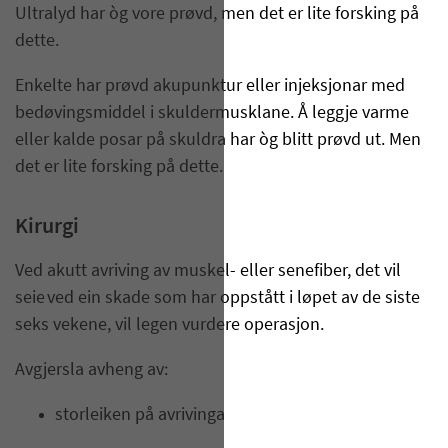
Ultralyd har òg vore prøvd, men det er lite forsking på
dette.
Enkelte har prøvd akupunktur eller injeksjonar med
bedøvingsmiddel i skuldermusklane. Å leggje varme
eller kalde posar på skuldra har òg blitt prøvd ut. Men
det er lite forsking på dette.
Kirurgi
Ved akutt avriving av muskel- eller senefiber, det vil
seie ved ein skade som har oppstått i løpet av de siste
seks vekene, vil legen vurdere operasjon.
Avgjersla avheng av:
storleiken på avrivinga