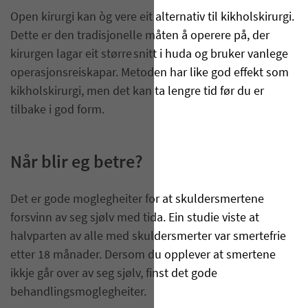
Open kirurgi kan òg vere eit alternativ til kikholskirurgi.
Dette er den tradisjonelle måten å operere på, der
kirurgen lagar eit større snitt i huda og bruker vanlege
operasjonsreiskapar. Metoden har like god effekt som
kikholskirurgi, men det kan ta lengre tid før du er
tilbake i god form.
Når blir eg betre?
Det er gode moglegheiter for at skuldersmertene
forsvinn av seg sjølv med tida. Ein studie viste at
halvparten av alle med skuldersmerter var smertefrie
etter 18 månader. Dersom du opplever at smertene
ikkje går over av seg sjølv, finst det gode
behandlingsmoglegheiter.