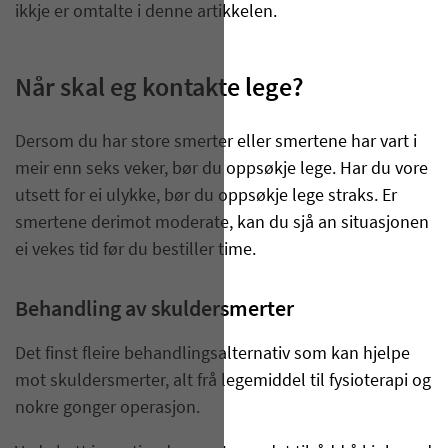
ikkje er omtalte i denne artikkelen.
Når skal eg kontakte lege?
Dersom du har store smerter eller smertene har vart i
meir enn seks veker, bør du oppsøkje lege. Har du vore
utsett for ei ulykke, bør du oppsøkje lege straks. Er
smertene derimot moderate, kan du sjå an situasjonen
ei vekes tid før du bestiller time.
Behandling av skuldersmerter
Det finst fleire behandlingsalternativ som kan hjelpe
mot skuldersmerter, alt frå legemiddel til fysioterapi og
nokre gonger operasjon.