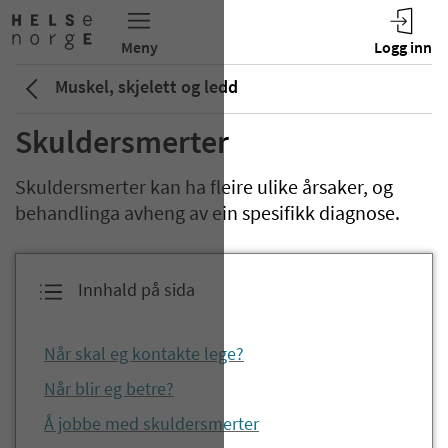
Muskel, skjelett og ledd
Skuldersmerter
Skuldersmerter kan ha fleire ulike årsaker, og
behandlinga avheng av ein spesifikk diagnose.
Innhald på sida
Når skal eg kontakte lege?
Når blir eg betre?
Å jobbe med skuldersmerter