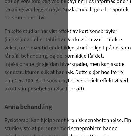
bør òg vere forsiktig ved bilkøyring. Les informasjonen i
pakningsvedlegget nøye. Snakk med lege eller apotek
dersom du er i tvil.
Enkelte studiar har vist effekt av kortisonsprøyter
(injeksjonar) eller tablettar. Verknaden varer i nokre
veker, men over tid er det ikkje stor forskjell på dei som
får slik behandling, og dei som ikkje får det.
Injeksjonane gir sjeldan biverknader, men kan skade
senestrukturen slik at han ryk. Dette skjer hos færre
enn 1 av 100. Kortisonsprøyter er spesielt effektivt ved
akutt slimposebetennelse (bursitt).
Anna behandling
Fysioterapi kan hjelpe mot kronisk senebetennelse. Ein
studie viste at personar med seneproblem hadde