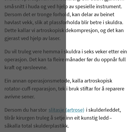
små snitt i huda og ved hjelp av spesielle instrument.
Dersom det er tronge forhold, kan delar av beinet
høvlast vekk, slik at plassforholda blir betre i skuldra.
Dette kallar vi artroskopisk dekompresjon, og det kan
gjerast ved hjelp av laser.
Du vil truleg vere hemma i skuldra i seks veker etter ein
operasjon. Det kan ta fleire månader før du oppnår full
kraft og rørsleevne.
Ein annan operasjonsmetode, kalla artroskopisk
rotator-cuff-reparasjon, tek i bruk stiftar for å reparere
avrivne sener.
Dersom du har stor
slitasje (artrose)
i skulderleddet,
tilrår kirurgen truleg å setje inn eit kunstig ledd –
såkalla total skulderplastikk.