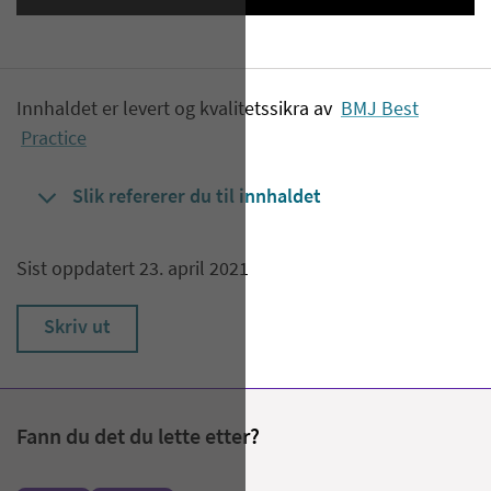
Innhaldet er levert og kvalitetssikra av
BMJ Best
Practice
Slik refererer du til innhaldet
Sist oppdatert 23. april 2021
Skriv ut
Fann du det du lette etter?