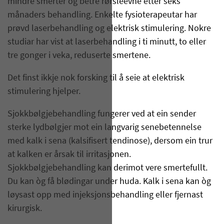
mindre smerter og betre rørsleevne etter seks
månaders behandling. Enkelte fysioterapeutar har
prøvd laserbehandling og elektrisk stimulering. Nokre
studiar har vist at laserbehandling i ti minutt, to eller
tre gonger i veka, reduserte smertene.
Det finst ikkje nok forsking til å seie at elektrisk
stimulering hjelper.
Sjokkbølgjebehandling fungerer ved at ein sender
sterke lydbølgjer mot ein langvarig senebetennelse
med kalk i sena (kalsifisert tendinose), dersom ein trur
at kalken er årsak til irritasjonen.
Sjokkbølgjebehandling kan derimot vere smertefullt.
Du kan òg få blødingar under huda. Kalk i sena kan òg
løysast opp med injeksjonsbehandling eller fjernast
kirurgisk.