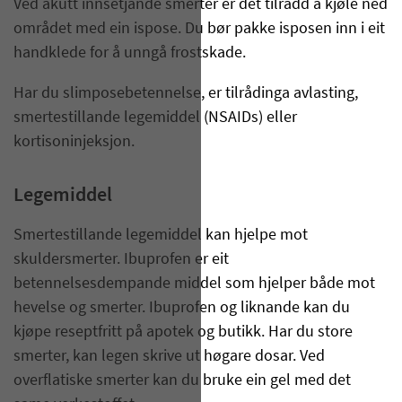
Ved akutt innsetjande smerter er det tilrådd å kjøle ned
området med ein ispose. Du bør pakke isposen inn i eit
handklede for å unngå frostskade.
Har du slimposebetennelse, er tilrådinga avlasting,
smertestillande legemiddel (NSAIDs) eller
kortisoninjeksjon.
Legemiddel
Smertestillande legemiddel kan hjelpe mot
skuldersmerter. Ibuprofen er eit
betennelsesdempande middel som hjelper både mot
hevelse og smerter. Ibuprofen og liknande kan du
kjøpe reseptfritt på apotek og butikk. Har du store
smerter, kan legen skrive ut høgare dosar. Ved
overflatiske smerter kan du bruke ein gel med det