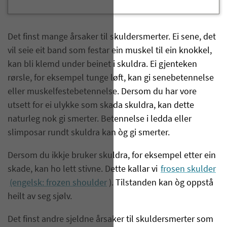
Det finst mange årsaker til skuldersmerter. Ei sene, det
vil seie eit band som festar ein muskel til ein knokkel,
kan bli klemd under beinet i skuldra. Ei gjenteken
rørsle, for eksempel tunge løft, kan gi senebetennelse
eller muskelfestebetennelse. Dersom du har vore
utsett for ei ulykke som skada skuldra, kan dette
naturleg nok gi smerter. Betennelse i ledda eller
slimposar rundt skuldra kan òg gi smerter.
Dersom du ikkje bruker skuldra, for eksempel etter ein
skade, kan ho lett stivne. Dette kallar vi
frosen skulder
(engelsk: frozen shoulder
). Tilstanden kan òg oppstå
heilt av seg sjølv.
Det finst andre sjeldne årsaker til skuldersmerter som