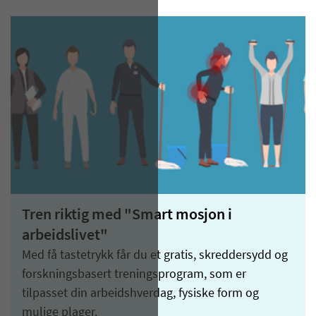
Tren riktig med "Smart mosjon i
arbeidslivet"
Med få tastetrykk får du et gratis, skreddersydd og
forskningsbasert treningsprogram, som er
tilpasset din arbeidshverdag, fysiske form og
mulige plager.