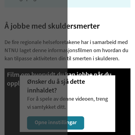
Å jobbe med skuldersmerter
De fire regionale helseforetakene har i samarbeid med
NTNU laget denne informasjonsfilmen om hvordan du
kan tilpasse aktiviteten din til smerten i skulderen.
Film om hvorvidt du kan jobbe når du
Ønsker du å sjå dette
opplever skuldersmerter.
innhaldet?
For å spele av denne videoen, treng
vi samtykket ditt.
Opne innstillingar