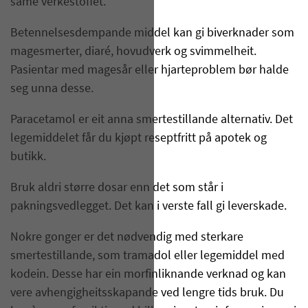
same verkestoffet.
Betennelsesdempande middel kan gi biverknader som
magesmerter, diaré, hovudverk og svimmelheit.
Pasientar med magesår eller hjarteproblem bør halde
seg unna desse.
Paracetamol er eit anna smertestillande alternativ. Det
legemiddelet får du kjøpt reseptfritt på apotek og
butikk.
Bruk aldri større dosar enn det som står i
pakningsvedlegget. Det kan i verste fall gi leverskade.
Nokre gonger er det nødvendig med sterkare
smertestillande, som tramadol eller legemiddel med
kodein. Desse har ein morfinliknande verknad og kan
vere avhengigheitsskapande ved lengre tids bruk. Du