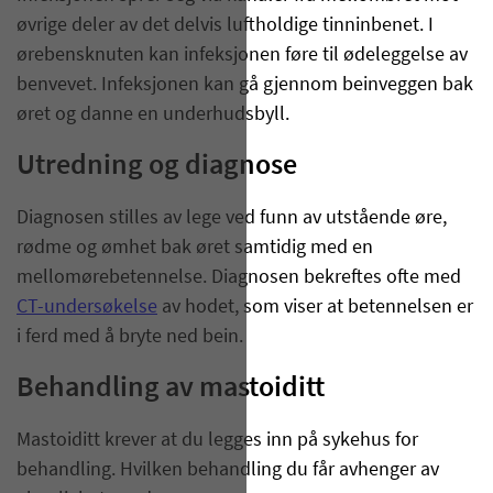
øvrige deler av det delvis luftholdige tinninbenet. I
ørebensknuten kan infeksjonen føre til ødeleggelse av
benvevet. Infeksjonen kan gå gjennom beinveggen bak
øret og danne en underhudsbyll.
Utredning og diagnose
​Diagnosen stilles av lege ved funn av utstående øre,
rødme og ømhet bak øret samtidig med en
mellomørebetennelse. Diagnosen bekreftes ofte med
CT-undersøkelse
av hodet, som viser at betennelsen er
i ferd med å bryte ned bein.
Behandling av mastoiditt
Mastoiditt krever at du legges inn på sykehus for
behandling. Hvilken behandling du får avhenger av