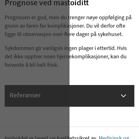
Prognose ved mastoiditt
Prognosen er god, men du trenger nøye oppfølging på
grunn av faren for komplikasjoner. Du vil derfor ofte
ligge til observasjon over flere dager på sykehuset.
Sykdommen gir vanligvis ingen plager i ettertid. Hvis
det ikke opptrer noen hjernekomplikasjoner, kan du
forvente å bli helt frisk.
Referanser
Innholdet er levert og kvalitetssikret av
Medisinsk og