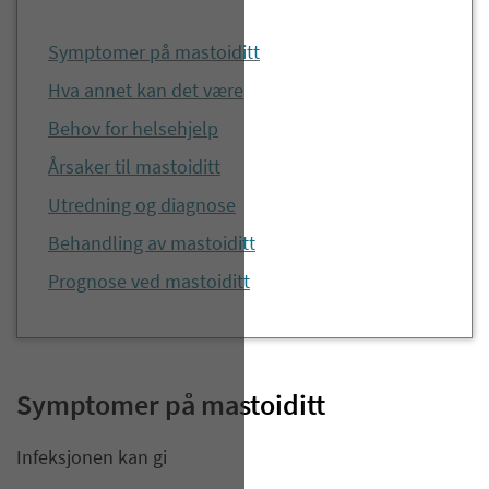
Symptomer på mastoiditt
Hva annet kan det være
Behov for helsehjelp
Årsaker til mastoiditt
Utredning og diagnose
Behandling av mastoiditt
Prognose ved mastoiditt
Symptomer på mastoiditt
Infeksjonen kan gi