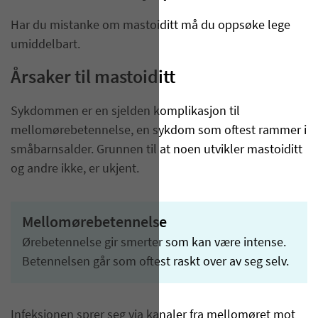
Har du mistanke om mastoiditt må du oppsøke lege
umiddelbart.
Årsaker til mastoiditt
Sykdommen er en sjelden komplikasjon til
mellomørebetennelse, en sykdom som oftest rammer i
småbarnsalder. Grunnen til at noen utvikler mastoiditt
og andre ikke, er ukjent.
Mellomørebetennelse
Ørebetennelse gir smerter som kan være intense.
Betennelsen går som oftest raskt over av seg selv.
​​​​​​​​​​​​​​​​​​​​​​​​​​​​​Infeksjonen sprer seg via kanaler fra mellomøret mot