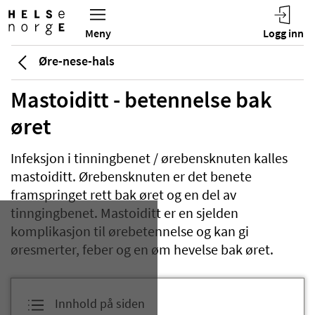
Øre-nese-hals
Mastoiditt - betennelse bak
øret
Infeksjon i tinningbenet / ørebensknuten kalles
mastoiditt. Ørebensknuten er det benete
framspringet rett bak øret og en del av
tinngingbenet. Mastoiditt er en sjelden
komplikasjon til ørebetennelse og kan gi
øresmerter, feber og en øm hevelse bak øret.
Innhold på siden