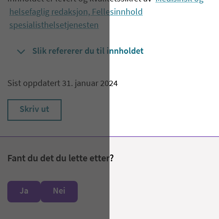
helsefaglig redaksjon, Fellesinnhold
spesialisthelsetjenesten
Slik refererer du til innholdet
Sist oppdatert 31. januar 2024
Skriv ut
Fant du det du lette etter?
Ja
Nei