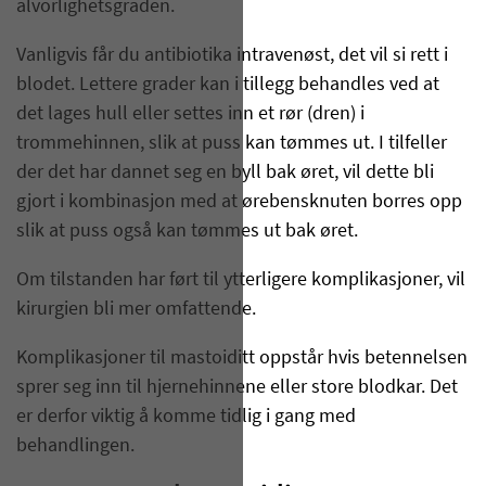
alvorlighetsgraden.
Vanligvis får du antibiotika intravenøst, det vil si rett i
blodet. Lettere grader kan i tillegg behandles ved at
det lages hull eller settes inn et rør (dren) i
trommehinnen, slik at puss kan tømmes ut. I tilfeller
der det har dannet seg en byll bak øret, vil dette bli
gjort i kombinasjon med at ørebensknuten borres opp
slik at puss også kan tømmes ut bak øret.
Om tilstanden har ført til ytterligere komplikasjoner, vil
kirurgien bli mer omfattende.
Komplikasjoner til mastoiditt oppstår hvis betennelsen
sprer seg inn til hjernehinnene eller store blodkar. Det
er derfor viktig å komme tidlig i gang med
behandlingen.