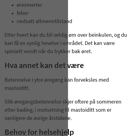
øresmerter
feber
nedsatt allmenntilstand
Etter hvert kan du bli veldig øm over beinkulen, og du
kan få en synlig hevelse i området. Det kan være
spesielt vondt når du trykker bak øret.
Hva annet kan det være
Betennelse i ytre øregang kan forveksles med
mastoiditt.
Slik øregangsbetennelse skjer oftere på sommeren
etter bading, i motsetning til mastoiditt som er
vanligere de øvrige årstidene.
Behov for helsehjelp