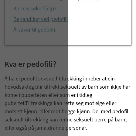
Korleis søke hjelp?
Behandling ved pedofili
Årsaker til pedofili
Kva er pedofili?
Å ha ei pedofil seksuell tiltrekking inneber at ein
hovudsakleg blir tiltrekt seksuelt av barn som ikkje har
kome i puberteten eller som er i tidleg
pubertet.Tiltrekkinga kan rette seg mot eige eller
motsett kjønn, eller mot begge kjønn. Dei med pedofil
seksuell tiltrekking kan tenne seksuelt berre på barn,
eller også på jamaldrande personar.