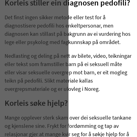
Korleis stiller ein diagnosen pedofili?
Det finst ingen sikker metode eller test for å
diagnostisere pedofili hos enkeltpersonar, men
diagnosen kan stillast på bakgrunn av ei vurdering hos
lege eller psykolog med fagkunnskap på området.
Nedlasting og deling på nett av bilete, video, teikningar
eller tekst som framstiller barn på ei seksuell måte
eller visar seksuelle overgrep mot barn, er eit mogleg
teikn på pedofili. Slikt materiale kallas
overgrepsmateriale og er ulovleg i Noreg.
Korleis søke hjelp?
Mange opplever sterk skam over dei seksuelle tankane
og kjenslene sine
.
F
rykt for
fordømming og
tap av
relasjonar
gjer at mange kvir seg for å søkje hjelp for å