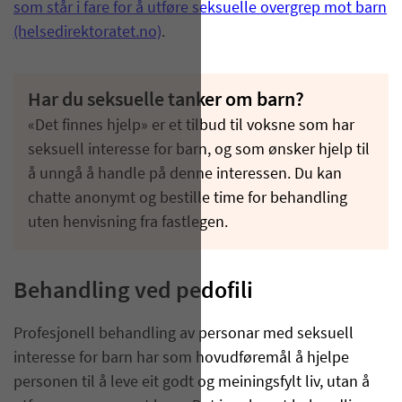
som står i fare for å utføre seksuelle overgrep mot barn
(helsedirektoratet.no)
.
Har du seksuelle tanker om barn?
«Det finnes hjelp» er et tilbud til voksne som har
seksuell interesse for barn, og som ønsker hjelp til
å unngå å handle på denne interessen. Du kan
chatte anonymt og bestille time for behandling
uten henvisning fra fastlegen.
Behandling ved pedofili
Profesjonell behandling av personar med seksuell
interesse for barn har som hovudføremål å hjelpe
personen til å leve eit godt og meiningsfylt liv, utan å