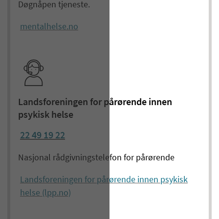
Døgnåpen tjeneste.
mentalhelse.no
Landsforeningen for pårørende innen
psykisk helse
22 49 19 22
Nasjonal rådgivningstelefon for pårørende
Landsforeningen for pårørende innen psykisk
helse (lpp.no)