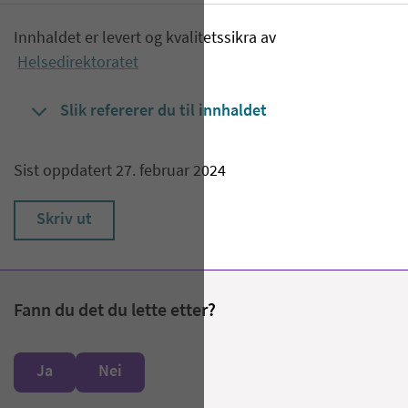
Innhaldet er levert og kvalitetssikra av
Helsedirektoratet
Slik refererer du til innhaldet
Sist oppdatert 27. februar 2024
Skriv ut
Fann du det du lette etter?
Ja
Nei