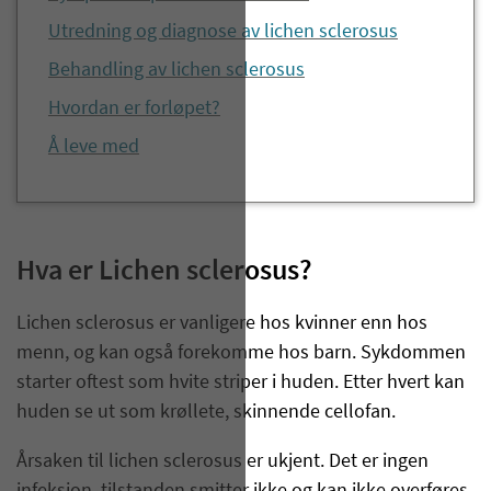
Utredning og diagnose av lichen sclerosus
Behandling av lichen sclerosus
Hvordan er forløpet?
Å leve med
Hva er Lichen sclerosus?
Lichen sclerosus er vanligere hos kvinner enn hos
menn, og kan også forekomme hos barn. Sykdommen
starter oftest som hvite striper i huden. Etter hvert kan
huden se ut som krøllete, skinnende cellofan.
Årsaken til lichen sclerosus er ukjent. Det er ingen