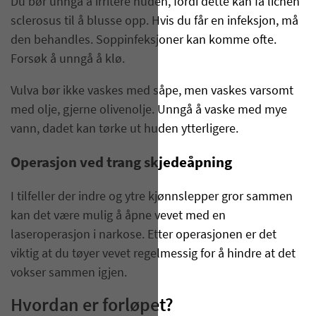
Du bør unngå å irritere huden, fordi dette kan få lichen
sclerosus til å blusse opp. Hvis du får en infeksjon, må
den behandles. Soppinfeksjoner kan komme ofte.
Forsøk å unngå å klø.
Vulva bør ikke vaskes med såpe, men vaskes varsomt
med olje, gjerne olivenolje. Unngå å vaske med mye
vann, dadet kan tørke ut huden ytterligere.
Operasjon ved trang skjedeåpning
I tilfeller der indre og ytre kjønnslepper gror sammen
kan det være mulig å åpne vevet med en
laseroperasjon i narkose. Etter operasjonen er det
viktig at du tøyer vevet regelmessig for å hindre at det
vokser sammen igjen.
Hvordan er forløpet?