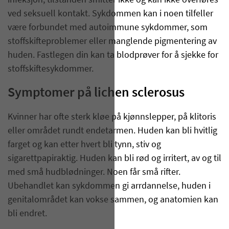
infeksjon, tilstanden smitter ikke og kan ikke overføres
ved seksuell kontakt. Sykdommen kan i noen tilfeller
være forbundet med autoimmune sykdommer, som
stoffskifteproblemer eller manglende pigmentering av
huden. Fastlegen din kan ta blodprøver for å sjekke for
stoffskiftesykdommer.
Symptomer på lichen sclerosus
Kvinner har ofte sterk kløe på kjønnslepper, på klitoris
eller området rundt endetarmen. Huden kan bli hvitlig
farget og kan etter hvert bli tynn, stiv og
sigarettpapiraktig. Huden kan bli rød og irritert, av og til
med små hudblødninger. Noen får små rifter.
Ubehandlet kan sykdommen gi arrdannelse, huden i
genitalområdet kan vokse sammen, og anatomien kan
bli endret.