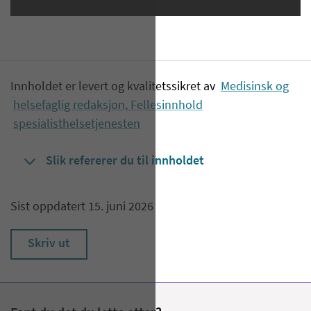
Innholdet er levert og kvalitetssikret av
Medisinsk og
helsefaglig redaksjon, Fellesinnhold
spesialisthelsetjenesten
Slik refererer du til innholdet
Sist oppdatert 15. juni 2026
Skriv ut