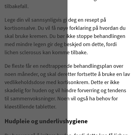
tilbakefall.
Lege din vil sannsynligvis gi deg en resept på
kortisonsalve. Du vil få nøye forklaring på hvordan du
skal bruke kremen. Du bør ikke stoppe behandlingen
med mindre legen gir deg beskjed om dette, fordi
lichen sclerosus kan komme tilbake.
De fleste får en nedtrappende behandlingsplan over
noen måneder, og skal deretter fortsette å bruke en lav
vedlikeholdsdose med kortisonkrem. Dette er ikke
skadelig for huden og vil hindre forverring og tendens
til sammenvoksninger. Noen vil også ha behov for
kløestillende tabletter.
Hudpleie og underlivshygiene