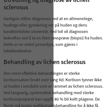
Utredning og diagnose av lichen
sclerosus
Vanligvis stilles diagnosen ved at en allmennlege,
hudlege eller gynekolog ser på huden og dens
karakteristiske utseende. Ved tvil vil diagnosen
bekreftes ved å ta en liten vevsprøve (biopsi) fra huden.
Dette er en enkel prosedyre, som gjøres i
lokalbedøvelse.
Behandling av lichen sclerosus
Den mest effektive behandlingen er sterke
kortisonsalver brukt over lang tid. Kortison tynner ikke
ut huden i området som er rammet av lichen sclerosus.
Ved langvarig, systematisk behandling med sterke
kortisonpreparat kan opptil 80 % bli kvitt plagene. De
fleste må bruke vedlikeholdsbehandling for å ikke få