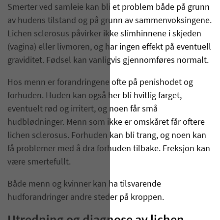
Smerter ved samleie kan bli et problem både på grunn
av hudens tilstand og på grunn av sammenvoksingene.
Lichen sclerosus påvirker ikke slimhinnene i skjeden
(vagina) eller livmoren, og har ingen effekt på eventuell
graviditet. Fødsel kan vanligvis gjennomføres normalt.
Hos menn er forandringene ofte på penishodet og
forhuden. Huden kan også her bli hvitlig farget,
eventuelt rød og irritert, og noen får små
hudblødninger. Menn som ikke er omskåret får oftere
lichen sclerosus. Forhuden kan bli trang, og noen kan
få problemer med å dra forhuden tilbake. Ereksjon kan
være smertefullt.
Både menn og kvinner kan ha tilsvarende
hudforandringer andre steder på kroppen.