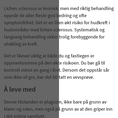
Lichen sclerosus er kronisk, men med riktig behandling
oppnår de aller fleste god bedring og ofte
symptomfrihet. Det er en liten økt risiko for hudkreft i
hudområder med lichen sclerosus. Systematisk og
langvarig behandling virker trolig forebyggende for
utvikling av kreft.
Det er likevel viktig at både du og fastlegen er
oppmerksomme på den økte risikoen. Du bør gå til
kontroll minst en gang i året. Dersom det oppstår sår
som ikke vil gro, bør det bli tatt en vevsprøve.
Å leve med
Denne tilstanden er plagsom, ikke bare på grunn av
kløen og svien, men også på grunn av at den griper inn
i det intime samlivet.