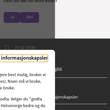
Fant du det du lette etter?
Ja
Nei