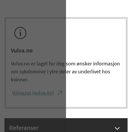
Vulva.no
Vulva.no er laget for deg som ønsker informasjon
om sykdommer i ytre deler av underlivet hos
kvinner.
Vulva.no (vulva.no)
Referanser