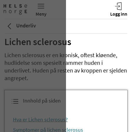
Underliv
Lichen sclerosus
Lichen sclerosus er en kronisk, oftest kløende,
hudlidelse som spesielt rammer huden i
underlivet. Huden på resten av kroppen er sjelden
angrepet.
Innhold på siden
Hva er Lichen sclerosus?
Symptomer på lichen sclerosus