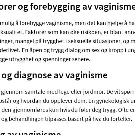
torer og forebygging av vaginism
id mulig å forebygge vaginisme, men det kan hjelpe å 
sualitet. Faktorer som kan øke risikoen, er blant anne
ringer, mangel på trygghet i seksuelle situasjoner, og
erlivet. En åpen og trygg dialog om sex og kropp i 
bygge utrygghet og spenninger senere.
 og diagnose av vaginisme
s gjennom samtale med lege eller jordmor. De vil spør
tår og hvordan du opplever dem. En gynekologisk u
 den gjennomføres kun hvis du føler deg trygg. Ofte e
 og behandlingen tilpasses basert på hva du forteller.