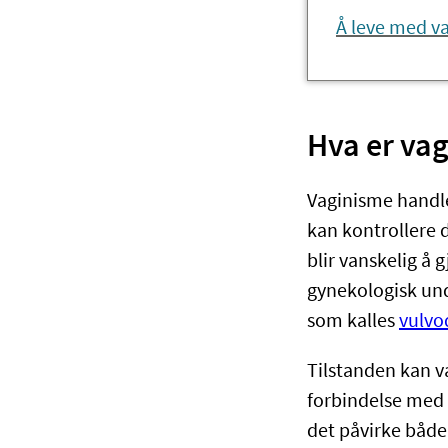
Å leve med v
Hva er va
Vaginisme handl
kan kontrollere d
blir vanskelig å 
gynekologisk und
som kalles
vulvo
Tilstanden kan v
forbindelse med s
det påvirke både 