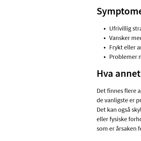
Symptome
Ufrivillig 
Vansker med
Frykt eller 
Problemer m
Hva annet
Det finnes flere
de vanligste er 
Det kan også skyl
eller fysiske forh
som er årsaken fo