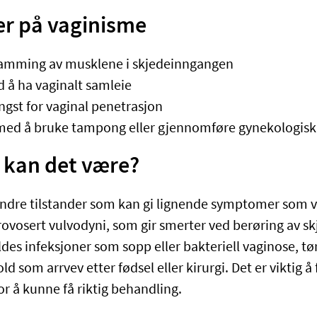
r på vaginisme
stramming av musklene i skjedeinngangen
 å ha vaginalt samleie
angst for vaginal penetrasjon
ed å bruke tampong eller gjennomføre gynekologisk
 kan det være?
 andre tilstander som kan gi lignende symptomer som 
provosert vulvodyni, som gir smerter ved berøring av 
des infeksjoner som sopp eller bakteriell vaginose, tør
old som arrvev etter fødsel eller kirurgi. Det er viktig 
r å kunne få riktig behandling.