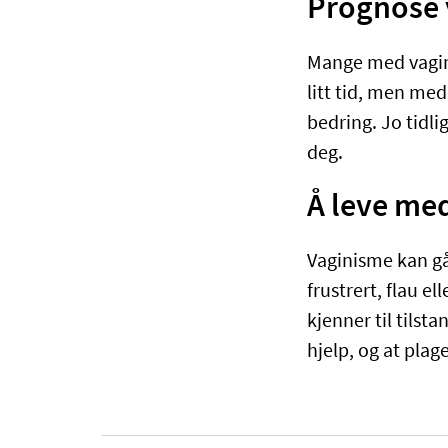
Prognose 
Mange med vaginis
litt tid, men med
bedring. Jo tidli
deg.
Å leve me
Vaginisme kan gå 
frustrert, flau 
kjenner til tilst
hjelp, og at plag