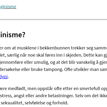
aginisme
ginisme?
er om at musklene i bekkenbunnen trekker seg samm
et, særlig når noe skal føres inn i skjeden. Dette kan g
gjennomføre eller umulig, og at det blir vanskelig å g
ersøkelse eller bruke tampong. Ofte utvikler man sam
dyni
.
ære medfødt, men oppstår ofte etter en smertefull oppl
tress, angst eller andre belastninger. Selv om det ikke 
seksualitet, selvfølelse og forhold.