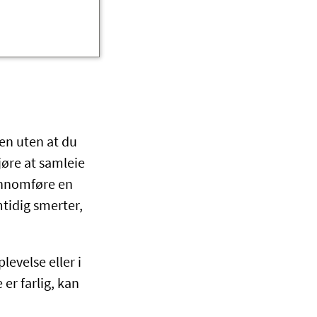
en uten at du
jøre at samleie
jennomføre en
tidig smerter,
evelse eller i
er farlig, kan