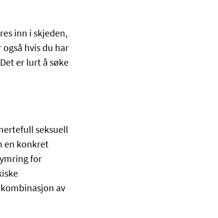
es inn i skjeden,
 også hvis du har
et er lurt å søke
mertefull seksuell
en en konkret
kymring for
kiske
en kombinasjon av