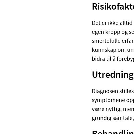
Risikofak
Det er ikke allt
egen kropp og sek
smertefulle erfa
kunnskap om und
bidra til å fore
Utredning
Diagnosen stille
symptomene opps
være nyttig, men
grundig samtale,