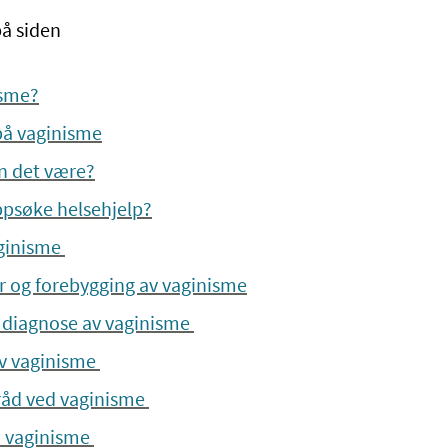
på siden
isme?
å vaginisme
n det være?
ppsøke helsehjelp?
aginisme
r og forebygging av vaginisme
 diagnose av vaginisme
v vaginisme
 råd ved vaginisme
d vaginisme