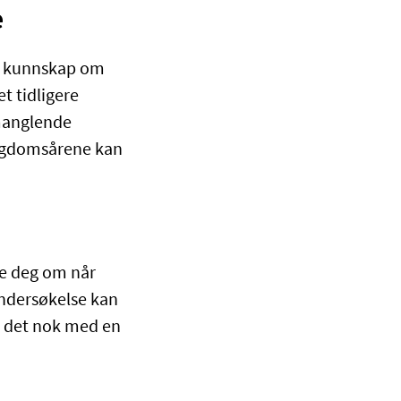
e
ha kunnskap om
t tidligere
 manglende
ungdomsårene kan
re deg om når
ndersøkelse kan
r det nok med en