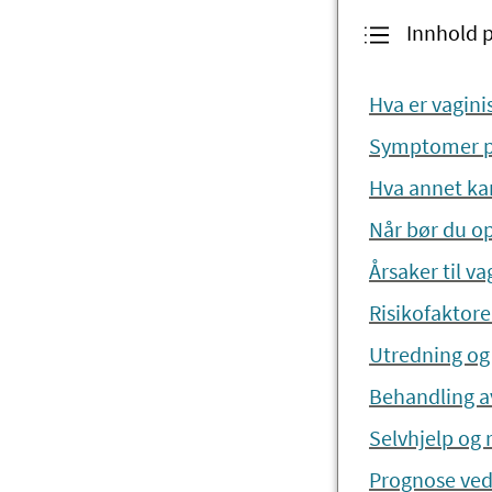
Innhold 
Hva er vagin
Symptomer p
Hva annet ka
Når bør du o
Årsaker til v
Risikofaktore
Utredning og
Behandling a
Selvhjelp og
Prognose ve