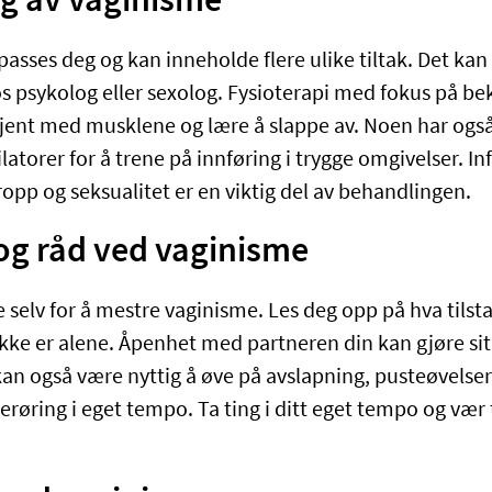
g av vaginisme
passes deg og kan inneholde flere ulike tiltak. Det ka
s psykolog eller sexolog. Fysioterapi med fokus på 
 kjent med musklene og lære å slappe av. Noen har også
latorer for å trene på innføring i trygge omgivelser. I
ropp og seksualitet er en viktig del av behandlingen.
 og råd ved vaginisme
 selv for å mestre vaginisme. Les deg opp på hva tils
 ikke er alene. Åpenhet med partneren din kan gjøre si
kan også være nyttig å øve på avslapning, pusteøvelser
erøring i eget tempo. Ta ting i ditt eget tempo og væ