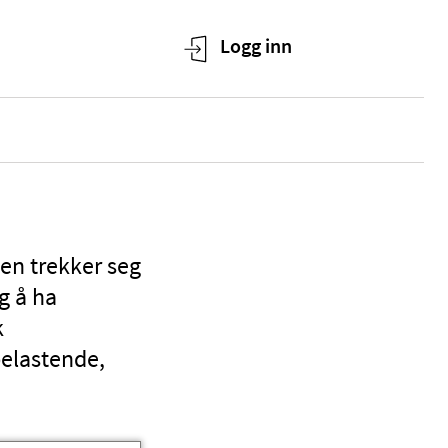
en trekker seg
g å ha
k
belastende,