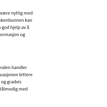
n være nyttig med
bekkenbunnen kan
 god hjelp av å
nformasjon og
tanden handler
tuasjonen lettere
 og gradvis
r tålmodig med