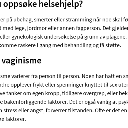
u oppsøke helsehjelp?
r på ubehag, smerter eller stramming når noe skal før
t med lege, jordmor eller annen fagperson. Det gjelder
eller gynekologisk undersøkelse på grunn av plagene. D
 å komme raskere i gang med behandling og få støtte.
l vaginisme
isme varierer fra person til person. Noen har hatt en s
dre opplever frykt eller spenninger knyttet til sex ut
ve tanker om egen kropp, tidligere overgrep, eller be
e bakenforliggende faktorer. Det er også vanlig at psy
 stress eller angst, forverrer tilstanden. Ofte er det 
ke faktorer.