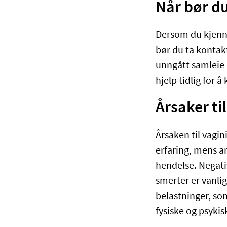
Når bør d
Dersom du kjenne
bør du ta kontak
unngått samleie 
hjelp tidlig for
Årsaker ti
Årsaken til vagin
erfaring, mens an
hendelse. Negati
smerter er vanlig
belastninger, som
fysiske og psykis