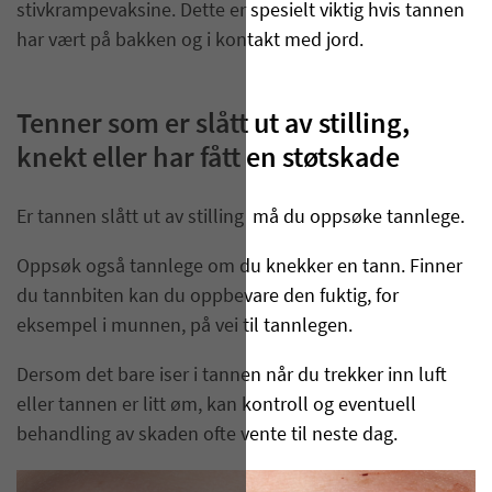
stivkrampevaksine. Dette er spesielt viktig hvis tannen
har vært på bakken og i kontakt med jord.
Tenner som er slått ut av stilling,
knekt eller har fått en støtskade
Er tannen slått ut av stilling må du oppsøke tannlege.
Oppsøk også tannlege om du knekker en tann. Finner
du tannbiten kan du oppbevare den fuktig, for
eksempel i munnen, på vei til tannlegen.
Dersom det bare iser i tannen når du trekker inn luft
eller tannen er litt øm, kan kontroll og eventuell
behandling av skaden ofte vente til neste dag.