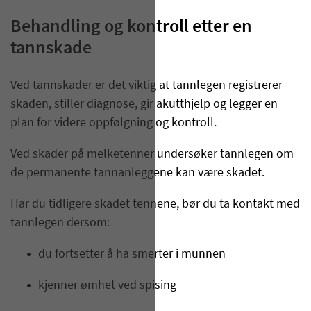
Behandling og kontroll etter en
tannskade
Ved tannskader er det viktig at tannlegen registrerer
skaden, stiller diagnose, gir akutthjelp og legger en
plan for videre oppfølgning og kontroll.
Ved skader på melketenner undersøker tannlegen om
de permanente tannanleggene kan være skadet.
Har du tidligere skadet tennene, bør du ta kontakt med
tannlegen dersom:
du fortsetter å ha smerter i munnen
kjenner ømhet ved spising