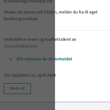
til forsikringsselskapet sitt.
Skader du tannen på fritiden, melder du fra til eget
forsikringsselskap.
Innholdet er levert og kvalitetssikret av
Helsedirektoratet
Slik refererer du til innholdet
Sist oppdatert 22. april 2024
Skriv ut