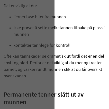
Det er viktig at du:
fjerner løse biter fra munnen
ikke prøver å sette melketannen tilbake på plass i
munnen
kontakter tannlege for kontroll
Ofte kan tannskader se dramatisk ut fordi det er en del
spytt og blod. Derfor er det viktig at du roer og trøster
barnet, og vasker rundt munnen slik at du får oversikt
over skaden.
Permanente tenner slått ut av
munnen