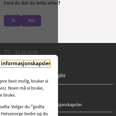
Fant du det du lette etter?
Ja
Nei