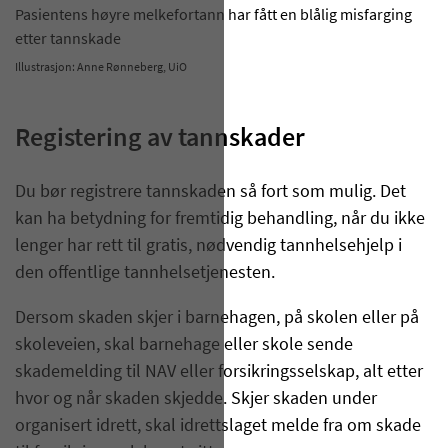
Pasientens høyre melkefortann har fått en blålig misfarging
etter tannskade
Illustrasjon: Anne Rønneberg, UiO
Registering av tannskader
Du bør registrere tannskaden så fort som mulig. Det
kan ha betydning for fremtidig behandling, når du ikke
lenger har rett til gratis, nødvendig tannhelsehjelp i
den offentlige tannhelsetjenesten.
Dersom skaden skjer i barnehagen, på skolen eller på
skoleveien, skal barnehage eller skole sende
skademelding til NAV eller forsikringsselskap, alt etter
hvor og når skaden skjedde. Skjer skaden under
organisert idrett, skal idrettslaget melde fra om skade