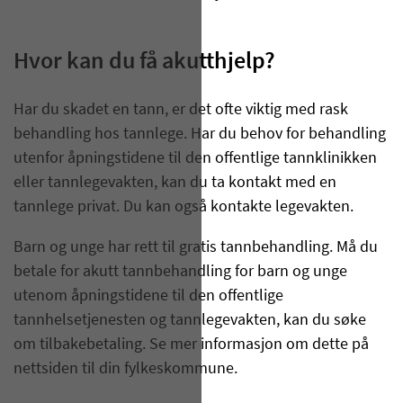
Hvor kan du få akutthjelp?
Har du skadet en tann, er det ofte viktig med rask
behandling hos tannlege. Har du behov for behandling
utenfor åpningstidene til den offentlige tannklinikken
eller tannlegevakten, kan du ta kontakt med en
tannlege privat. Du kan også kontakte legevakten.
Barn og unge har rett til gratis tannbehandling. Må du
betale for akutt tannbehandling for barn og unge
utenom åpningstidene til den offentlige
tannhelsetjenesten og tannlegevakten, kan du søke
om tilbakebetaling. Se mer informasjon om dette på
nettsiden til din fylkeskommune.