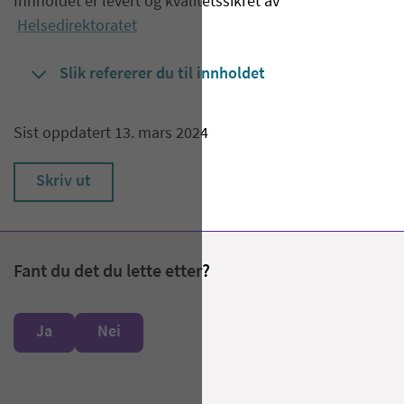
Innholdet er levert og kvalitetssikret av
Helsedirektoratet
Slik refererer du til innholdet
Sist oppdatert 13. mars 2024
Skriv ut
Fant du det du lette etter?
Ja
Nei