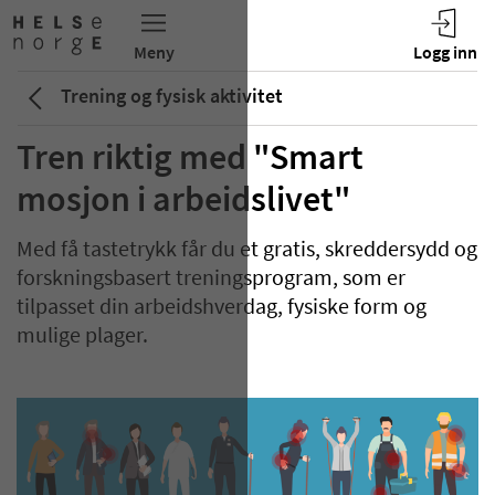
Trening og fysisk aktivitet
Tren riktig med "Smart
mosjon i arbeidslivet"
Med få tastetrykk får du et gratis, skreddersydd og
forskningsbasert treningsprogram, som er
tilpasset din arbeidshverdag, fysiske form og
mulige plager.