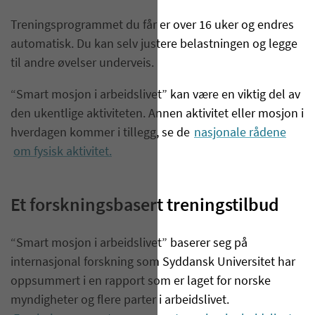
Treningsprogrammet du får er over 16 uker og endres
automatisk. Du kan selv justere belastningen og legge
til andre øvelser underveis.
“
Smart mosjon
i arbeidslivet”
kan være en viktig del av
den ukentlige aktiviteten. Annen aktivitet eller mosjon i
hverdagen kommer i tillegg, se de
nasjonale rådene
om fysisk aktivitet.
Et forskningsbasert treningstilbud
“
Smart mosjon
i arbeidslivet”
baserer seg på
internasjonal forskning som
Syddansk
Universitet har
oppsummert i en
rapport
som er laget for norske
myndigheter og flere parter i arbeidslivet.