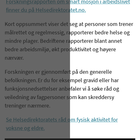
Forskningsrapporten om smart mosjon i arbeidslivet
finner du på Helsedirektoratet.no.
Kort oppsummert viser det seg at personer som trener
målrettet og regelmessig, rapporterer bedre helse og
mindre plager. Bedriftene rapporterer blant annet
bedre arbeidsmiljø, økt produktivitet og høyere
nærvær.
Forskningen er gjennomført på den generelle
befolkningen. Er du for eksempel gravid eller har
funksjonsnedsettelser anbefaler vi å søke råd og
veiledning av fagpersoner som kan skreddersy
treninger nærmere.
Se Helsedirektoratets råd om fysisk aktivitet for
voksne og eldr
e.