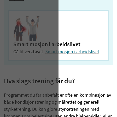
Smart mosjon i arbeidslivet
Gå til verktøyet
Smart mosjon i arbeidslivet
Hva slags trening får du?
Programmet du får anbefalt er ofte en
kombinasjon av
både kondisjonstrening og målrettet og generell
styrketrening. Du kan gjøre styrketreningen med
kroppen som belastning uten andre hjelpemidler, eller