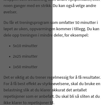
noen ganger med en strikk. Du kan også velge andre
øvelser.
Du får et treningsprogram som omfatter 50 minutter i
løpet av uken, oppvarmingen kommer i tillegg. Du kan
dele opp treningen i mindre deler,
for eksempel
:
5x10 minutter
2x25 minutter
1x50 minutter
Det er viktig at du trener regelmessig for å få resultater.
For å få best effekt av styrkeøvelsene, skal du bruke en
belastning slik at du klarer akkurat det antallet
repetisjoner som er anbefalt. Du skal bli så sliten at du
ikke klarer to repetisjoner til.