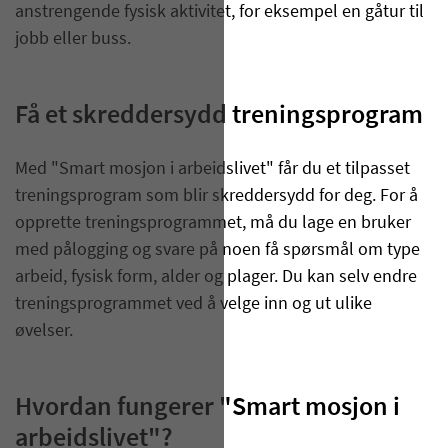
anstrengende fysisk aktivitet
, for eksempel
en
gå
tur
til
jobb eller buss
.
Få et skreddersydd treningsprogram
Med "Smart mosjon
i arbeidslivet
" får du et tilpasset
treningsprogram som blir skreddersydd for deg. For å
opprette treningsprogrammet, må du lage en bruker
med pålogging og svare på noen få spørsmål om type
arbeid, fysisk form, alder og plager. Du kan selv endre
treningsprogrammet ved å velge inn og ut ulike
øvelser.
Hvordan fungerer "Smart mosjon i
arbeidslivet"?