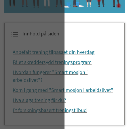
Innhold på siden
Anbefalt trening tilpasset din hverdag
Få et skreddersydd treningsprogram
Hvordan fungerer "Smart mosjon i
arbeidslivet"?
Kom i gang med "Smart mosjon i arbeidslivet"
Hva slags trening får du?
Et forskningsbasert treningstilbud