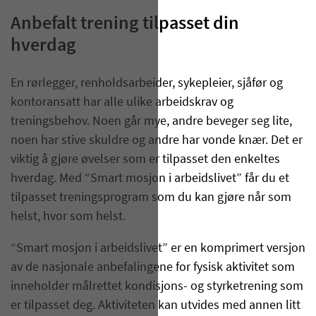
Anbefalt trening tilpasset din
hverdag
En
rørlegger, renholdsarbeider, sykepleier, sjåfør og
kontoransatt har alle ulike arbeidskrav og
treningsbehov. Noen går mye, andre beveger seg lite,
noen har stive skuldre og andre har vonde knær. Det er
viktig å gjøre øvelser som er tilpasset den enkeltes
hverdag. Med
“
Smart mosjon
i arbeidslivet”
får du et
tilpasset treningsprogram som du kan gjøre når som
helst, hvor som helst.
“
Smart mosjon i arbeidslivet
”
er en komprimert versjon
av
de nasjonale
anbefalingene
for
fysisk aktivitet som
inneholder målrettet kondisjons- og styrketrening som
er tilpasset deg. Aktiviteten kan utvides med annen litt