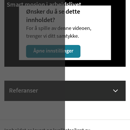
Smart mosjon i arbeidslivet
Ønsker du å se dette
innholdet?
For å spille av denne videoen,
trenger vi ditt samtykke.
Åpne innstillinger
Referanser