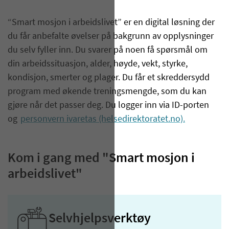
“
Smart mosjon
i arbeidslivet”
er en digital løsning der
du får anbefalte øvelser på bakgrunn av opplysninger
du selv fyller inn. Du svarer på noen få spørsmål om
din arbeidssituasjon, alder, høyde, vekt, styrke,
kondisjon, smerter og plager. Du får et skreddersydd
program med økende treningsmengde, som du kan
gjøre når det passer deg. Du logger inn via ID-porten
og
personvern ivaretas (helsedirektoratet.no)
.
Kom i gang med "Smart mosjon i
arbeidslivet"
Selvhjelpsverktøy