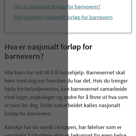
Hva er nasjonalt forløp for barnevern?
Slik fungerer nasjonalt forløp for barnevern
Hva er nasjonalt forløp for
barnevern?
Alle barn har rett til å få helsehjelp. Barnevernet skal
høre med deg om hvordan du har det. Hvis du trenger
hjelp fra helsetjenesten, kan barnevernet samarbeide
med leger, psykologer og andre for å finne ut hva som
er best for deg. Dette samarbeidet kalles nasjonalt
forløp for barnevern.
Kanskje har du vondt i kroppen, har følelser som er
vanskelig å håndtere eller er bekymret for egen helse.