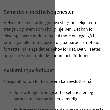
Samarbeid med helsetjenesten
Helsetjenesten kartlegger hva slags helsehjelp du
trenger, og hvem som skal gi hjelpen. Det kan for
eksempel være at du trenger å møte en lege, gå til
tannlegen eller møte psykolog. Samarbeidsmøtene
fortsetter så lenge det er behov for det. Det vil settes
opp faste statusmøter igjennom hele forløpet.
Avslutning av forløpet
Nasjonalt forløp for barnevern kan avsluttes når
du ikke lenger trenger at helsetjenesten og
barnevernet samarbeider samtidig