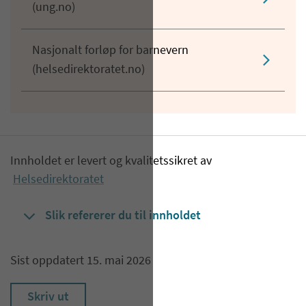
(ung.no)
Nasjonalt forløp for barnevern
(helsedirektoratet.no)
Innholdet er levert og kvalitetssikret av
Helsedirektoratet
Slik refererer du til innholdet
Sist oppdatert 15. mai 2026
Skriv ut