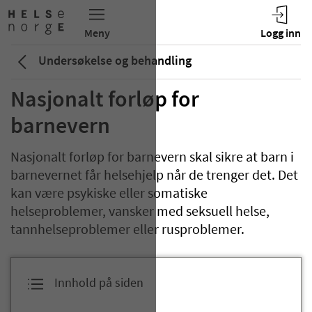
Undersøkelse og behandling
Nasjonalt forløp for
barnevern
Nasjonalt forløp for barnevern skal sikre at barn i
barnevernet får helsehjelp når de trenger det. Det
kan være psykiske eller somatiske
helseproblemer, vansker med seksuell helse,
tannhelseproblemer eller rusproblemer.
Innhold på siden