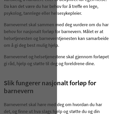
Da kan det være du har behov for å treffe en lege,
psykolog, tannlege eller helsesykepleier.
Barnevernet skal sammen med deg vurdere om du har
behov for nasjonalt forløp for barnevern. Målet er at
helsetjenesten og barneverntjenesten kan samarbeide
om å gi deg best mulig hjelp.
Barnevernet og helsetjenestene skal gjennom forløpet
gi råd, hjelp og støtte til deg og foreldrene dine.
Slik fungerer nasjonalt forløp for
barnevern
Barnevernet skal høre med deg om hvordan du har
det, og finne ut hva slags hjelp og støtte du og din