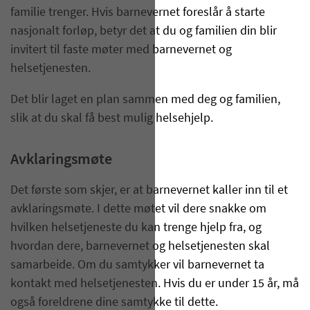
familie trenger. Hvis barnevernet foreslår å starte
nasjonalt forløp, betyr det at du og familien din blir
invitert til faste møter med barnevernet og
helsetjenesten.
Det blir laget en plan sammen med deg og familien,
slik at du skal få best mulig helsehjelp.
Avklaringsmøte
Det første som skjer, er at barnevernet kaller inn til et
avklaringsmøte. I dette møtet vil dere snakke om
hvilken helsetjeneste du kan trenge hjelp fra, og
hvordan dere, barnevernet og helsetjenesten skal
samarbeide. Om du samtykker vil barnevernet ta
kontakt med helsetjenesten. Hvis du er under 15 år, må
også foreldrene dine samtykke til dette.