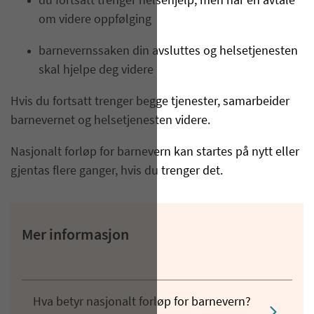
du fortsatt trenger helsehjelp, men har en avtale
om videre oppfølging
barnevernssaken din avsluttes og helsetjenesten
skal hjelpe deg videre
Hvis du fortsatt trenger begge tjenester, samarbeider
barnevernet og helsetjenesten videre.
Nasjonalt forløp for barnevern kan startes på nytt eller
gjentas flere ganger, hvis du trenger det.
Mer informasjon
Hva betyr nasjonalt forløp for barnevern?