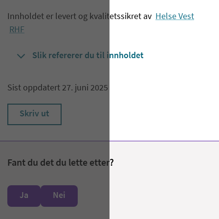
Innholdet er levert og kvalitetssikret av
Helse Vest
RHF
Slik refererer du til innholdet
Sist oppdatert 27. juni 2025
Skriv ut
Fant du det du lette etter?
Ja
Nei