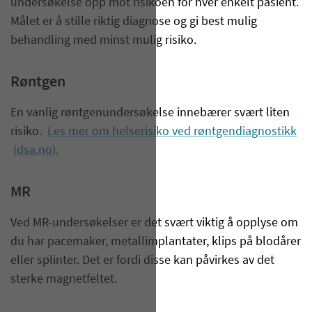
undersøkelse opp mot risikoen for hver enkelt pasient.
Målet er å stille riktig diagnose og gi best mulig
behandling med minst mulig risiko.
Røntgen
En vanlig røntgenundersøkelse innebærer svært liten
risiko.
Les mer om helserisiko ved røntgendiagnostikk
(dsa.no).
MR
Ved MR-undersøkelser er det svært viktig å opplyse om
du har pacemaker, metallimplantater, klips på blodårer
eller splinter. Det er fordi disse kan påvirkes av det
sterke magnetfeltet.