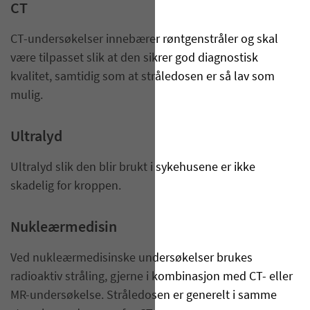
CT
CT-undersøkelser innebærer røntgenstråler og skal
være tilpasset slik at den sikrer god diagnostisk
kvalitet, samtidig som at stråledosen er så lav som
mulig.
Ultralyd
Ultralyd slik den blir brukt i sykehusene er ikke
skadelig for kroppen.
Nukleærmedisin
Ved nukleærmedisinske undersøkelser brukes
radioaktiv stråling, gjerne i kombinasjon med CT- eller
MR-undersøkelse. Stråledosen er generelt i samme