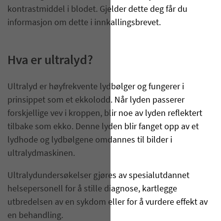
kontrastmiddel i blodet. Gjelder dette deg får du
informasjon om dette i innkallingsbrevet.
Hva er ultralyd?
Ultralyd er høyfrekvente lydbølger og fungerer i
prinsippet som et ekkolodd. Når lyden passerer
forskjellige vev i kroppen, blir noe av lyden reflektert
tilbake som ekko. Denne lyden blir fanget opp av et
lydhode og lydbølgene omdannes til bilder i
ultralydmaskinen.
Ultralydundersøkelser gjøres av spesialutdannet
helsepersonell for å stille diagnose, kartlegge
utbredelsen av en sykdom eller for å vurdere effekt av
en behandling.