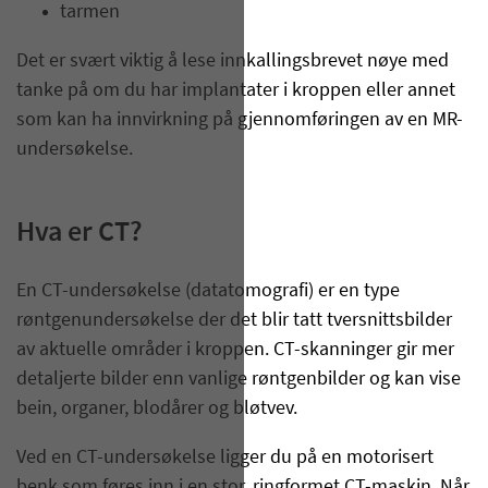
tarmen
Det er svært viktig å lese innkallingsbrevet nøye med
tanke på om du har implantater i kroppen eller annet
som kan ha innvirkning på gjennomføringen av en MR-
undersøkelse.
Hva er CT?
En CT-undersøkelse (datatomografi) er en type
røntgenundersøkelse der det blir tatt tversnittsbilder
av aktuelle områder i kroppen. CT-skanninger gir mer
detaljerte bilder enn vanlige røntgenbilder og kan vise
bein, organer, blodårer og bløtvev.
Ved en CT-undersøkelse ligger du på en motorisert
benk som føres inn i en stor, ringformet CT-maskin. Når