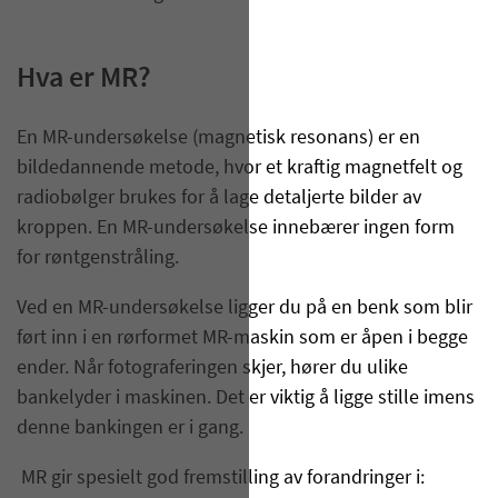
Hva er MR?
En MR-undersøkelse (magnetisk resonans) er en
bildedannende metode, hvor et kraftig magnetfelt og
radiobølger brukes for å lage detaljerte bilder av
kroppen. En MR-undersøkelse innebærer ingen form
for røntgenstråling.
Ved en MR-undersøkelse ligger du på en benk som blir
ført inn i en rørformet MR-maskin som er åpen i begge
ender. Når fotograferingen skjer, hører du ulike
bankelyder i maskinen. Det er viktig å ligge stille imens
denne bankingen er i gang.
MR gir spesielt god fremstilling av forandringer i: