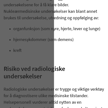
undersøkelsene for å få klare bilder.
Nukleærmedisinske undersøkelser kan blant annet
brukes til undersøkelse, utredning og oppfølging av:
organfunksjon (som nyre, hjerte, lever og lunge)
hjernesykdommer (som demens)
kreft
Risiko ved radiologiske
undersøkelser
Radiologiske undersøkelser er trygge og viktige verktøy
for å diagnostisere ulike medisinske tilstander.
Helsepersonell vurderer alltid nytten av en