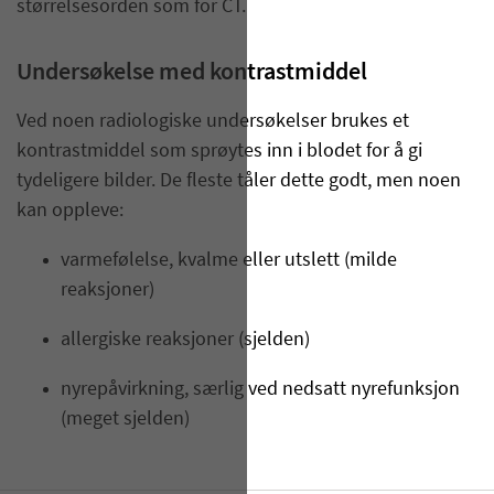
størrelsesorden som for CT.
Undersøkelse med kontrastmiddel
Ved noen radiologiske undersøkelser brukes et
kontrastmiddel som sprøytes inn i blodet for å gi
tydeligere bilder. De fleste tåler dette godt, men noen
kan oppleve:
varmefølelse, kvalme eller utslett (milde
reaksjoner)
allergiske reaksjoner (sjelden)
nyrepåvirkning, særlig ved nedsatt nyrefunksjon
(meget sjelden)