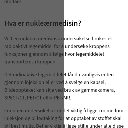
blodåre.
Hva er nukleærmedisin?
Ved en nukleærmedisinsk undersøkelse brukes et
radioaktivt legemiddel for å undersøke kroppens
funksjoner gjennom å følge hvor legemiddelet
transporteres i kroppen.
Det radioaktive legemiddelet får du vanligvis enten
gjennom injeksjon eller ved å svelge en kapsel.
Bildeopptaket kan skje ved bruk av gammakamera,
SPECT/CT, PET/CT eller PET/MR.
For noen undersøkelser er det viktig å ligge i ro mellom
injeksjon og billedtaking for at opptaket av stoffet skal
bli best mulig. Det er viktig å ligge stille under alle disse