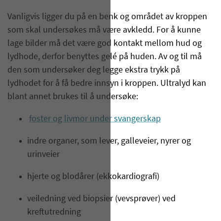
Vanligvis ligger du på en benk og området av kroppen
som skal undersøkes må være avkledd. For å kunne
lage bilder må det være god kontakt mellom hud og
lydhode, derfor benyttes gelé på huden. Av og til må
den som undersøker deg legge ekstra trykk på
lydhodet for å få bedre innsyn i kroppen. Ultralyd kan
blant annet brukes til å undersøke:
foster og livmor under svangerskap
indre organer, som lever, galleveier, nyrer og
urinveier
hjerte og blodårer (ekkokardiografi)
veiledning ved biopsier (vevsprøver) ved
kreftutredning