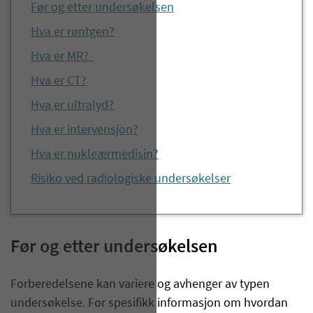
Før og etter undersøkelsen
Hva er røntgen?
Hva er MR?
Hva er CT?
Hva er ultralyd?
Hva er intervensjon?
Hva er nukleærmedisin?
Risiko ved radiologiske undersøkelser
Før og etter undersøkelsen
Forberedelsene kan variere og avhenger av typen
undersøkelse. For spesifikk informasjon om hvordan