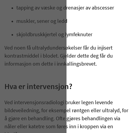
tapping av væske og drenasjer av abscesser
muskler, sener og ledd
skjoldbruskkjertel og lymfeknuter
Ved noen få ultralydundersøkelser får du injisert
kontrastmiddel i blodet. Gjelder dette deg får du
informasjon om dette i innkallingsbrevet.
Hva er intervensjon?
Ved intervensjonsradiologi bruker legen levende
bildeveiledning, for eksempel røntgen eller ultralyd, for
å gjøre en behandling. Ofte gjøres behandlingen via
nåler eller katetre som føres inn i kroppen via en