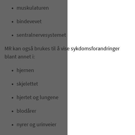
muskulaturen
bindevevet
sentralnervesystemet
MR kan også brukes til å vise sykdomsforandringer
blant annet i:
hjernen
skjelettet
hjertet og lungene
blodårer
nyrer og urinveier