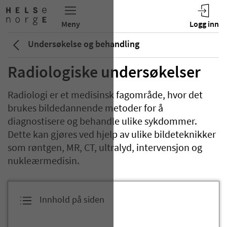
Undersøkelse og behandling
Radiologiske undersøkelser
Radiologi er et medisinsk fagområde, hvor det
brukes bildedannende metoder for å
diagnostisere og behandle ulike sykdommer.
Dette kan gjøres ved hjelp av ulike bildeteknikker
som røntgen, MR, CT, ultralyd, intervensjon og
nukleærmedisin.
Innhold på siden