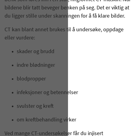
bildene blir tatt beveger benken på seg. Det er viktig at
du ligger stille under skanningen for å få klare bilder.
CT kan blant annet brukes til å undersøke, oppdage
eller vurdere:
skader og brudd
indre blødninger
blodpropper
infeksjoner og betennelser
svulster og kreft
om kreftbehandling virker
Ved mange CT-undersøkelser får du injisert