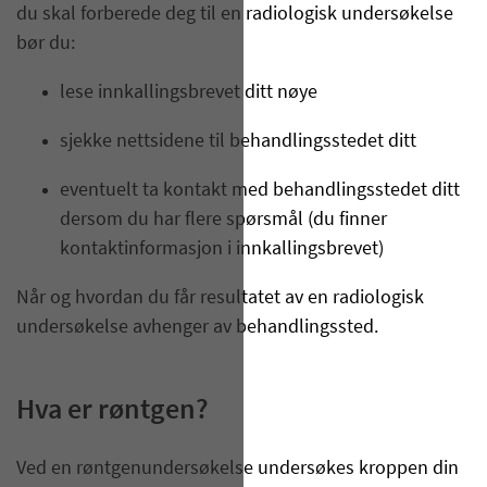
du skal forberede deg til en radiologisk undersøkelse
bør du:
lese innkallingsbrevet ditt nøye
sjekke nettsidene til behandlingsstedet ditt
eventuelt ta kontakt med behandlingsstedet ditt
dersom du har flere spørsmål (du finner
kontaktinformasjon i innkallingsbrevet)
Når og hvordan du får resultatet av en radiologisk
undersøkelse avhenger av behandlingssted.
Hva er røntgen?
Ved en røntgenundersøkelse undersøkes kroppen din