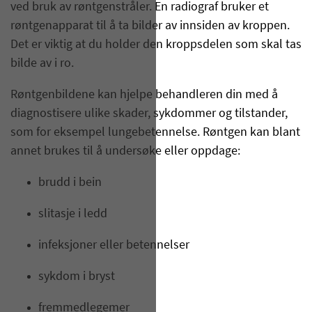
ved bruk av røntgenstråler. En radiograf bruker et
røntgenapparat til å ta bilder av innsiden av kroppen.
Det er viktig at du holder den kroppsdelen som skal tas
bilde av i ro.
Røntgenbildene kan hjelpe behandleren din med å
diagnostisere ulike skader, sykdommer og tilstander,
som for eksempel lungebetennelse. Røntgen kan blant
annet brukes til å undersøke eller oppdage:
brudd i bein
slitasje i ledd
infeksjoner eller betennelser
sykdom i bryst
fremmedlegemer