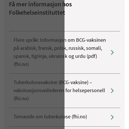
Få mer informasjon hos
Folkehelseinstituttet
Flere språk: Informasjon om BCG-vaksinen
på arabisk, fransk, polsk, russisk, somali,
spansk, tigrinja, ukrainsk og urdu (pdf)
(fhi.no)
Tuberkulosevaksine (BCG-vaksine) –
vaksinasjonsveilederen for helsepersonell
(fhi.no)
Temaside om tuberkulose (fhi.no)