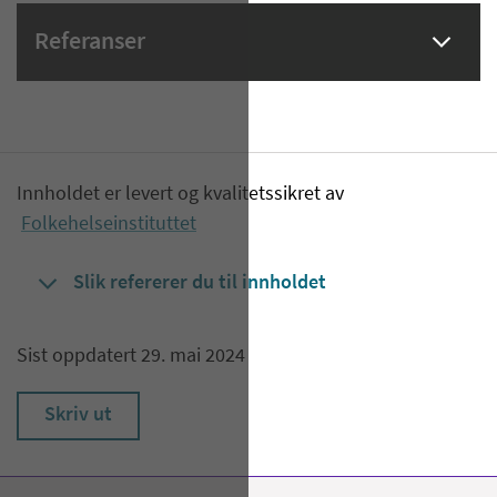
Referanser
Innholdet er levert og kvalitetssikret av
Folkehelseinstituttet
Slik refererer du til innholdet
Sist oppdatert 29. mai 2024
Skriv ut