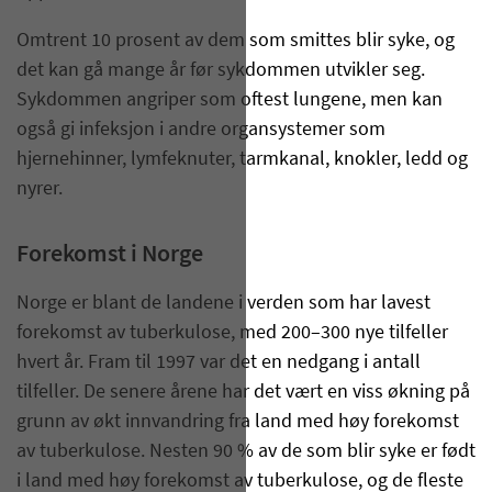
Omtrent 10 prosent av dem som smittes blir syke, og
det kan gå mange år før sykdommen utvikler seg.
Sykdommen angriper som oftest lungene, men kan
også gi infeksjon i andre organsystemer som
hjernehinner, lymfeknuter, tarmkanal, knokler, ledd og
nyrer.
Forekomst i Norge
Norge er blant de landene i verden som har lavest
forekomst av tuberku­lose, med 200–300 nye tilfeller
hvert år. Fram til 1997 var det en nedgang i antall
tilfeller. De senere årene har det vært en viss økning på
grunn av økt innvandring fra land med høy forekomst
av tuberkulose. Nesten 90 % av de som blir syke er født
i land med høy forekomst av tuberkulose, og de fleste