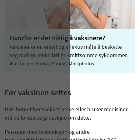
Hvorfor er det viktig å vaksinere?
Vaksiner er en enkel og effektiv måte å beskytte
seg mot en rekke farlige smittsomme sykdommer.
Illustrasjon: Andrey Popov / Mostphotos
Før vaksinen settes
​Hvis barnet har svekket helse eller bruker medisiner,
må de fore­satte gi beskjed om dette.
Personer med hivinfeksjon og andre