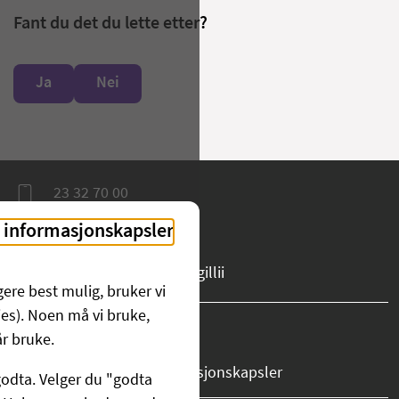
Fant du det du lette etter?
Ja
Nei