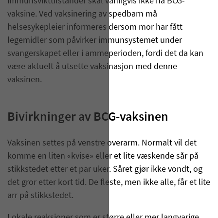
immunsvikttilstander skal vanligvis ikke ha BCG-
vaksine. Ved vaksinering av spedbarn må
helsesykepleier informeres dersom mor har fått
legemidler som påvirker immunsystemet under
svangerskapet eller i ammeperioden, fordi det da kan
være aktuelt å utsette vaksina­sjon med denne
vaksinen.
Bivirkninger av BCG-vaksinen
Vaksinen settes på venstre overarm. Normalt vil det
komme en liten «kvise» eller et lite væskende sår på
stikkstedet etter et par uker. Såret gjør ikke vondt, og
det gror etter kort tid. De fleste, men ikke alle, får et lite
arr på stikkstedet.
Lokale reaksjoner som er større eller mer langvarige