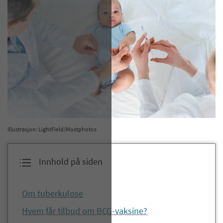
Illustrasjon: LightField/Mostphotos
Innhold på siden
Om tuberkulose
Hvem får tilbud om BCG-vaksine?