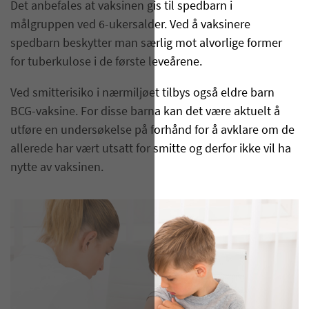
​Det anbefales at vaksinen gis til spedbarn i
målgruppen ved 6-ukersalder. Ved å vaksinere
spedbarn beskytter man særlig mot alvorlige former
for tuberkulose i de første leveårene.
Ved smitterisiko i nærmiljøet tilbys også eldre barn
BCG-vaksine. For disse barna kan det være aktuelt å
utføre en undersøkelse på forhånd for å avklare om de
allerede har vært utsatt for smitte og derfor ikke vil ha
nytte av vaksinen.