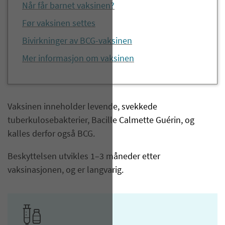
Når får barnet vaksinen?
Før vaksinen settes
Bivirkninger av BCG-vaksinen
Mer informasjon om vaksinen
​Vaksinen inneholder levende, svekkede
tuberkulosebakterier, Bacille Calmette Guérin, og
kalles derfor også BCG.
Beskyttelsen utvikles 1–3 måneder etter
vaksinasjonen, og er langvarig.