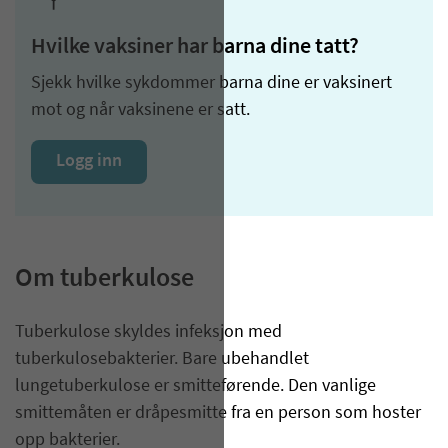
Hvilke vaksiner har barna dine tatt?
Sjekk hvilke sykdommer barna dine er vaksinert
mot og når vaksinene er satt.
Logg inn
Om tuberkulose
​Tuberkulose skyldes infeksjon med
tuberkulosebakterier. Bare ubehandlet
lungetuberkulose er smitteførende. Den vanlige
smittemåten er dråpesmitte fra en person som hoster
opp bakterier.