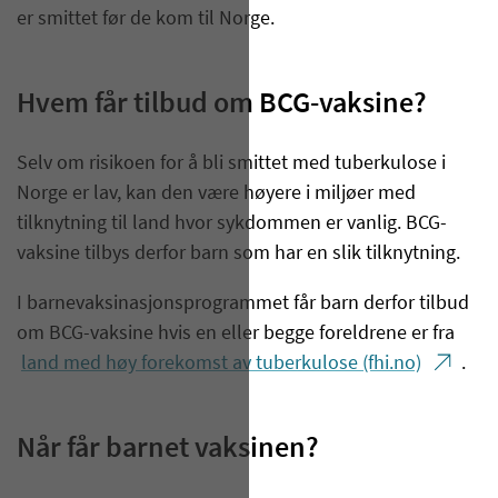
er smittet før de kom til Norge.
Hvem får tilbud om BCG-vaksine?
Selv om risikoen for å bli smittet med tuberkulose i
Norge er lav, kan den være høyere i miljøer med
tilknytning til land hvor sykdommen er vanlig. BCG-
vaksine tilbys derfor barn som har en slik tilknytning.
I barnevaksinasjonsprogrammet får barn derfor tilbud
om BCG-vaksine hvis en eller begge foreldrene er fra
land med høy forekomst av tuberkulose (fhi.no)
.
Når får barnet vaksinen?