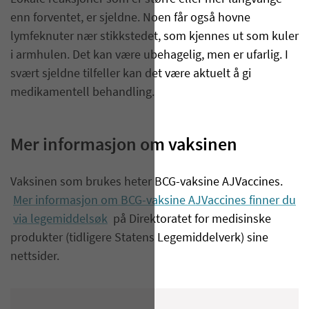
enn forventet, er sjeldne. Noen får også hovne
lymfeknuter nær stikkstedet, som kjennes ut som kuler
i armhulen. Det kan være ubehagelig, men er ufarlig. I
svært sjeldne tilfeller kan det være aktuelt å gi
medikamentell behandling.
Mer informasjon om vaksinen
​Vaksinen som brukes heter BCG-vaksine AJVaccines.
Mer informasjon om BCG-vaksine AJVaccines finner du
via legemiddelsøk
på Direktoratet for medisinske
produkter (tidligere Statens Legemiddelverk) sine
nettsider.