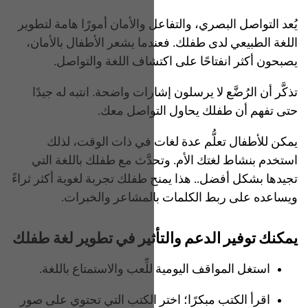
يُعد التواصل البصري، والتفاعل والأمان أمورًا هامة لتطوير
اللغة الطبيعي لدى طفلك. فعندما يشعر الأطفال بالأمان،
يصبحون أكثر انفتاحًا على اكتشاف اللغة والتواصل.
تذكَّر أن الرُضَّع لا يرسلون إشارات واضحة. انتبه له جيدًا
حتى تفهم أن طفلك يحاول التواصل معك.
يمكن للأطفال تعلُّم عدة لغات في ذات الوقت، لذلك
استخدم بنشاط لغتك الأم. وتحدَّث مع طفلك باللغة التي
تجيدها بشكل أفضل.. هذا يمنح طفلك تجربة لغوية أكثر ثراءً
ويساعده على ربط الكلمات بالمشاعر والخبرات.
يمكنك توفير الدعم والتأثير في تطوير لغة طفلك
استغل المواقف اليومية للِّعب والاستمتاع باللغة.
اقرأ الكتب مبكرًا؛ اختر الكتب التي تحتوي على صور