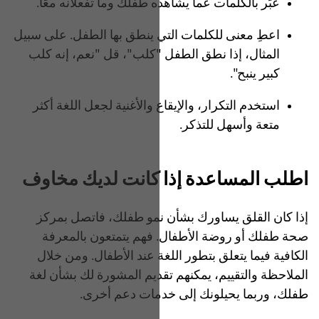
عبِّر بالكلمات عما يشاهده طفلك وما تفعلانه معًا.
اعطِ معنى للكلمات التي ينطق بها الطفل. على سبيل
المثال، إذا نطق الطفل "كلب"، قل "نعم، إنه كلب
كبير ينبح".
استخدم التكرار، والإيقاع والأغنية لجعل اللغة أكثر
متعة وأسهل للتذكر.
اطلب المساعدة إذا كانت لديك مخاوف
إذا كان القلق يساورك بشأن نمو طفلك، فاتصل بمركز
صحة طفلك أو روضة الأطفال. فهم يتمتعون بالمعرفة
الكافية فيما يتعلق بتطور اللغة عند الأطفال. ومن خلال
الملاحظة والتقييم، يمكنهم تقديم المشورة لك بشأن لغة
طفلك، وربما يحيلونك إلى خدمات دعم أخرى.