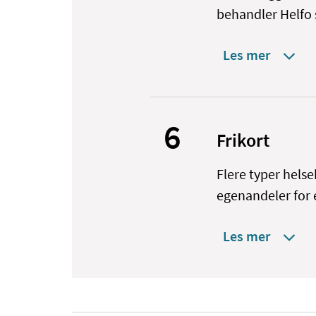
behandler Helfo s
Les mer
6
Frikort
Flere typer helseh
egenandeler for 
Les mer