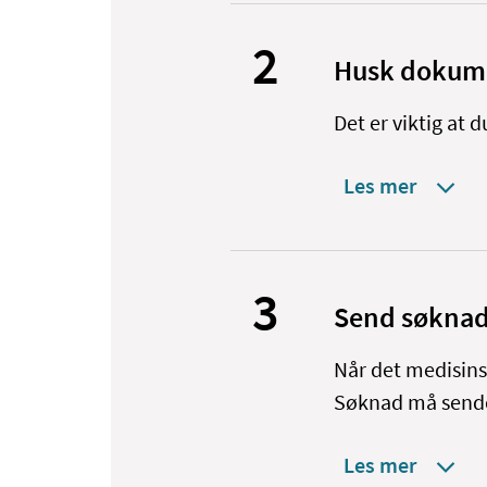
2
Husk dokum
Det er viktig at
Les mer
3
Send søknad 
Når det medisins
Søknad må sende
Les mer