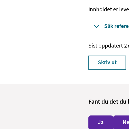
Innholdet er leve
Slik refere
Sist oppdatert 2
Skriv ut
Fant du det du 
Ja
Ne