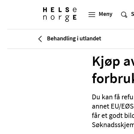
Behandling i utlandet
Kjøp a
forbru
Du kan få refu
annet EU/EØS-
får et godt bi
Søknadsskjema