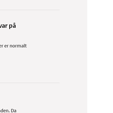
var på
er er normalt
aden. Da