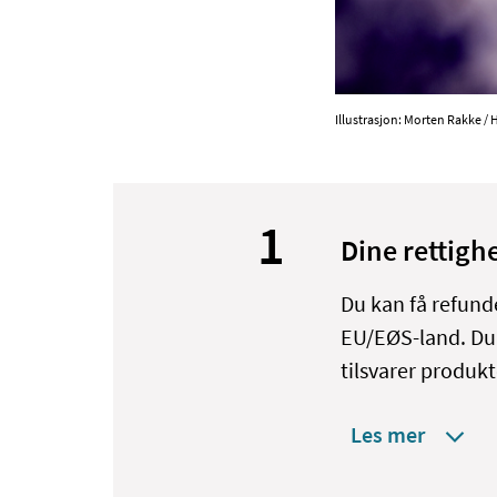
Illustrasjon: Morten Rakke / 
1
Dine rettigh
Du kan få refunde
EU/EØS-land. Du 
tilsvarer produkt
Les mer