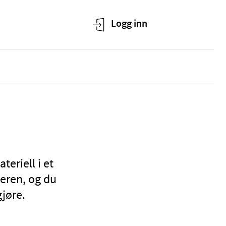
teriell i et
eren, og du
gjøre.