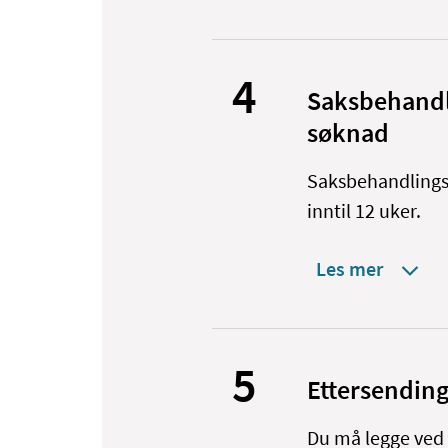
4
Saksbehandli
søknad
Saksbehandlingst
inntil 12 uker.
Les mer
5
Ettersendin
Du må legge ved 