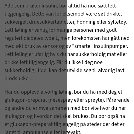
Alle som bruker insulin, bør alltid ha noe søtt lett
tilgjengelig. Dette kan for eksempel være søt drikke,
sukkergel, druesukkertabletter, honning eller syltetøy.
Lett føling er vanlig for mange personer med godt
regulert diabetes type 1, men forekomsten har gått ned
med økt bruk av sensor og av "smarte" insulinpumper.
Lett føling er ufarlig hvis du har sukkerholdig mat eller
drikke lett tilgjengelig. Får du ikke i deg noe
sukkerholdig i tide, kan det utvikle seg til alvorlig lavt
blodsukker.
Har du opplevd alvorlig føling, bør du ha med deg et
glukagon-preparat (nesespray eller sprøyte). Pårørende
og andre du er mye sammen med bør vite hvor du har
glukagon og hvordan det skal brukes. Du bør også ha
et glukagon-preparat tilgjengelig på steder der det er
langt til ambulanse eller legevakt.