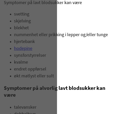
Symptomer på lavt blodsukker kan være
svetting
skjelving
blekhet
nummenhet eller prikking i lepper og/eller tunge
hjertebank
hodepine
synsforstyrrelser
kvalme
endret oppførsel
økt matlyst eller sult
Symptomer på alvorlig lavt blodsukker kan
være
talevansker