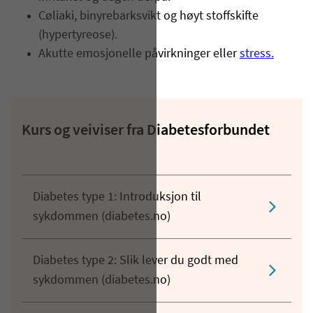
Cøliaki, binyrebarksvikt og høyt stoffskifte
(hypertyreose).
Akutte emosjonelle påvirkninger eller
stress.
Kurs og veiviser fra Diabetesforbundet
Diabetes type 1: Introduksjon til
sykdommen (diabetes.no)
Diabetes type 2: Slik lever du godt med
sykdommen (diabetes.no)