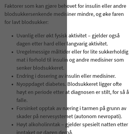
Faktorer som kan gjøre behovet for insulin eller andre
blodsukkersenkende medisiner mindre, og øke faren
for lavt blodsukker:
Uvanlig eller økt fysisk aktivitet – gjelder også
dagen etter hard eller langvarig aktivitet.
Uregelmessige måltider eller for lite sukkerholdig
mat i forhold til insulin og andre medisiner som
senker blodsukkeret.
Endring i dosering av insulin eller medisiner.
Nyoppdaget diabetes. Blodsukkeret ligger ofte
høyt en periode etter at diagnosen er stilt, for så å
falle.
Forsinket opptak av næring i tarmen på grunn av
skader på nervesystemet (autonom nevropati).
Høyt alkoholinntak – gjelder spesielt natten etter
inntaket og dagen derpå.