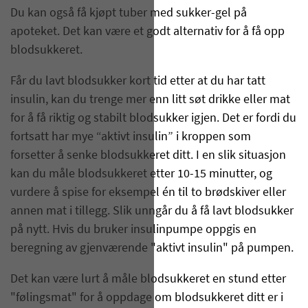
Du kan også få kjøpt tuber med sukker-gel på
apoteket. Det kan være et godt alternativ for å få opp
blodsukkeret.
Får du lavt blodsukker kort tid etter at du har tatt
insulin, kan du trenge mer enn litt søt drikke eller mat
for å få riktig og stabilt blodsukker igjen. Det er fordi du
fortsatt har mye “aktivt insulin” i kroppen som
forsetter å senke blodsukkeret ditt. I en slik situasjon
kan du måle blodsukkeret etter 10-15 minutter, og
vurdere å spise for eksempel én til to brødskiver eller
annen mat i tillegg. Slik unngår du å få lavt blodsukker
på nytt. Hvis du bruker insulinpumpe oppgis en
beregning av gjenværende "aktivt insulin" på pumpen.
Det kan være lurt å måle blodsukkeret en stund etter
"følingsmat" for å oppdage om blodsukkeret ditt er i