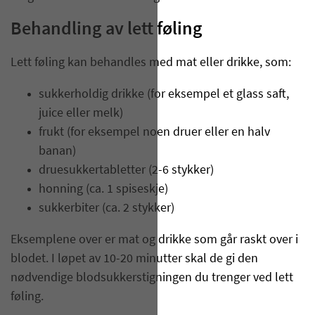
Behandling av lett føling
Lett føling kan behandles med mat eller drikke, som:
sukkerholdig drikke (for eksempel et glass saft,
juice eller melk)
frukt (for eksempel noen druer eller en halv
banan)
druesukkertabletter (2-6 stykker)
honning (ca. 1 spiseskje)
sukkerbiter (ca. 2 stykker)
Eksemplene over er mat og drikke som går raskt over i
blodet. I løpet av 10-20 minutter skal de gi den
nødvendige blodsukkerstigningen du trenger ved lett
føling.