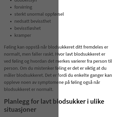
dobbeltsyn
forvirring
sterkt unormal oppførsel
nedsatt bevissthet
bevisstløshet
kramper
Føling kan oppstå når blodsukkeret ditt fremdeles er
normalt, men faller raskt. Hvor lavt blodsukkeret er
ved føling og hvordan det merkes varierer fra person til
person. Om du mistenker føling er det er viktig at du
måler blodsukkeret. Det er fordi du enkelte ganger kan
oppleve noen av symptomene på føling også når
blodsukkeret er normalt.
Planlegg for lavt blodsukker i ulike
situasjoner