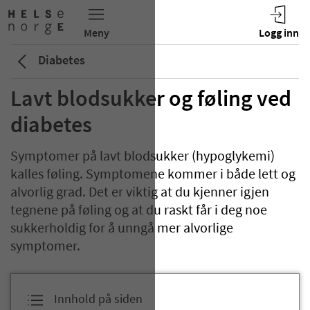
Diabetes
Lavt blodsukker og føling ved
diabetes
Symptomer på lavt blodsukker (hypoglykemi)
kalles føling. Symptomene kommer i både lett og
alvorlig grad. Det er viktig at du kjenner igjen
tegnene på føling og at du raskt får i deg noe
sukkerholdig for å unngå mer alvorlige
symptomer.
Innhold på siden