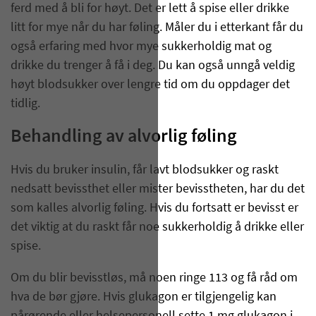
ferd med å bli for høyt. Det er lett å spise eller drikke
litt for mye når du har føling. Måler du i etterkant får du
også erfaring med hvor mye sukkerholdig mat og
drikke du trenger å få i deg. Du kan også unngå veldig
høyt blodsukker over lengre tid om du oppdager det
tidlig.
Behandling av alvorlig føling
Hvis du bruker insulin, får lavt blodsukker og raskt
nedsatt bevissthet eller mister bevisstheten, har du det
som kalles alvorlig føling. Hvis du fortsatt er bevisst er
det viktig at du raskt får noe sukkerholdig å drikke eller
spise.
Om du blir bevisstløs, må noen ringe 113 og få råd om
hva de bør gjøre. Hvis glukagon er tilgjengelig kan