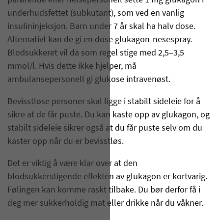
pårørende eller helsepersonell sette 1 mg glukagon i
underhudsfettet (subkutant), som ved en vanlig
insulininjeksjon. Barn under 7 år skal ha halv dose.
Alternativt kan de gi en dose glukagon-nesespray.
Blodsukkeret vil da som regel stige med 2,5–3,5
mmol/l. Hvis dette ikke hjelper, må
ambulansepersonell gi glukose intravenøst.
Bevisstløse personer skal ligge i stabilt sideleie for å
sikre at de får puste. Du kan kaste opp av glukagon, og
stabilt sideleie sikrer også at du får puste selv om du
kaster opp når du er bevisstløs.
Det er viktig å være klar over at den
blodsukkerstigende effekten av glukagon er kortvarig.
Følingen kan komme raskt tilbake. Du bør derfor få i
deg mer sukkerholdig mat eller drikke når du våkner.