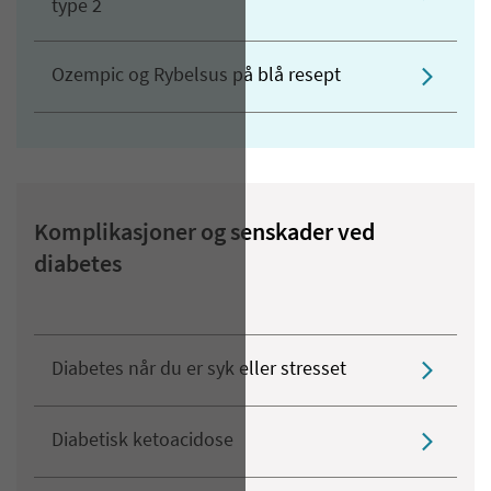
type 2
Ozempic og Rybelsus på blå resept
Komplikasjoner og senskader ved
diabetes
Diabetes når du er syk eller stresset
Diabetisk ketoacidose