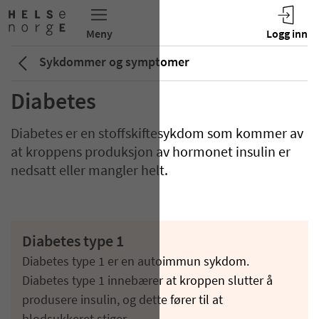
Sykdommer og symptomer
Diabetes
Diabetes er en stoffskiftesykdom som kommer av
at kroppens produksjon av hormonet insulin er
nedsatt eller mangler helt.
Diabetes type 1
Diabetes type 1 er en autoimmun sykdom.
Diabetes type 1 innebærer at kroppen slutter å
produsere insulin, og dette fører til at