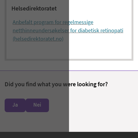
Helsedirektoratet
Anbefalt program for regelmessige
netthinneundersøkelser for diabetisk retinopati
(helsedirektoratet.no)
Did you find what you were looking for?
Ja
Nei