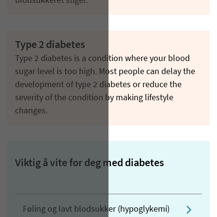
blodsukkeret stiger.
Type 2 diabetes
Type 2 diabetes is a condition where your blood
sugar level is too high. Most people can delay the
development of type 2 diabetes or reduce the
severity of the condition by making lifestyle
changes.
Viktig å vite for deg med diabetes
Føling og lavt blodsukker (hypoglykemi)