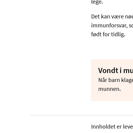
lege.
Det kan være nø
immunforsvar, so
født for tidlig.
Vondt i m
Når barn klage
munnen.
Innholdet er leve