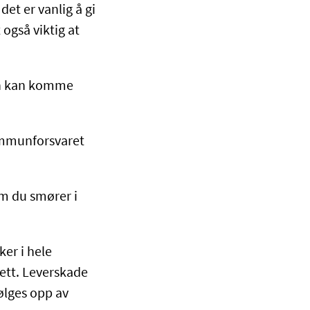
det er vanlig å gi
også viktig at
den kan komme
immunforsvaret
m du smører i
er i hele
lett. Leverskade
ølges opp av