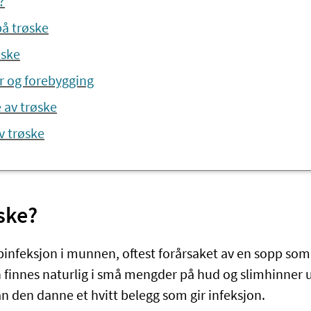
?
å trøske
øske
r og forebygging
 av trøske
v trøske
ske?
pinfeksjon i munnen, oftest forårsaket av en sopp so
 finnes naturlig i små mengder på hud og slimhinner ut
 den danne et hvitt belegg som gir infeksjon.