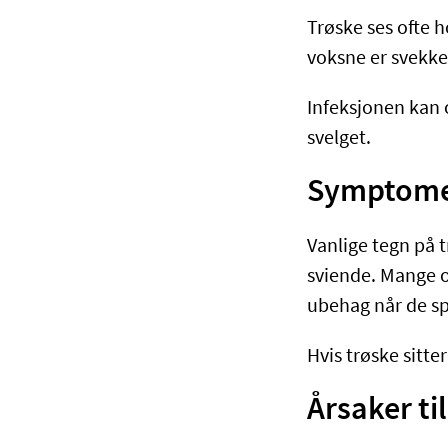
Trøske ses ofte h
voksne er svekke
Infeksjonen kan o
svelget.
Symptomer
Vanlige tegn på 
sviende. Mange o
ubehag når de sp
Hvis trøske sitter
Årsaker ti