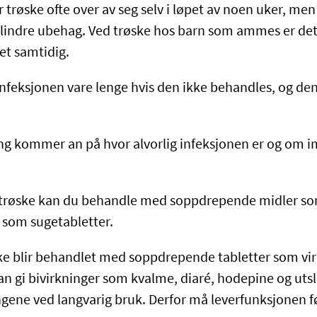
trøske ofte over av seg selv i løpet av noen uker, men 
 lindre ubehag. Ved trøske hos barn som ammes er det 
et samtidig.
nfeksjonen vare lenge hvis den ikke behandles, og 
ng kommer an på hvor alvorlig infeksjonen er og om 
t trøske kan du behandle med soppdrepende midler so
r som sugetabletter.
ske blir behandlet med soppdrepende tabletter som virk
an gi bivirkninger som kvalme, diaré, hodepine og uts
ingene ved langvarig bruk. Derfor må leverfunksjonen f