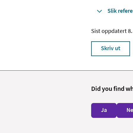
Slik refere
Sist oppdatert 8.
Skriv ut
Did you find w
Ja
Ne