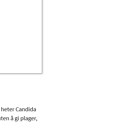
m heter Candida
en å gi plager,