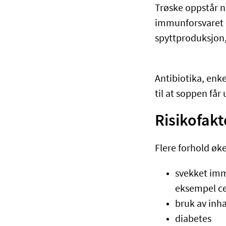
Trøske oppstår n
immunforsvaret e
spyttproduksjon,
Antibiotika, enk
til at soppen får 
Risikofakt
Flere forhold øke
svekket imm
eksempel cel
bruk av inh
diabetes