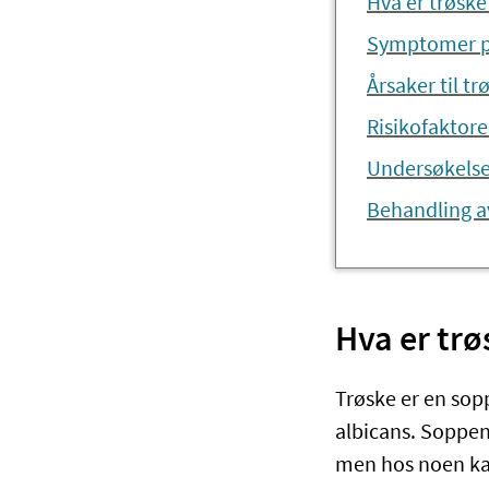
Hva er trøske
Symptomer p
Årsaker til tr
Risikofaktore
Undersøkelse
Behandling a
Hva er trø
Trøske er en sop
albicans. Soppen
men hos noen kan