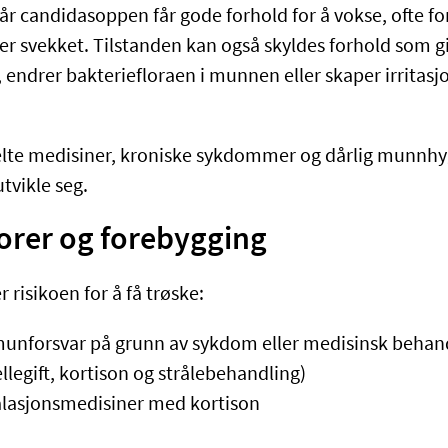
år candidasoppen får gode forhold for å vokse, ofte fo
r svekket. Tilstanden kan også skyldes forhold som g
 endrer bakteriefloraen i munnen eller skaper irritasj
elte medisiner, kroniske sykdommer og dårlig munnhy
utvikle seg.
orer og forebygging
r risikoen for å få trøske:
unforsvar på grunn av sykdom eller medisinsk behand
legift, kortison og strålebehandling)
alasjonsmedisiner med kortison