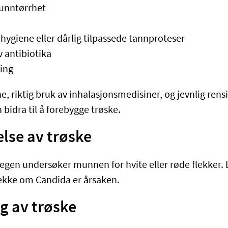
munntørrhet
hygiene eller dårlig tilpassede tannproteser
v antibiotika
ing
 riktig bruk av inhalasjonsmedisiner, og jevnlig rens
bidra til å forebygge trøske.
lse av trøske
legen undersøker munnen for hvite eller røde flekker.
sjekke om Candida er årsaken.
g av trøske