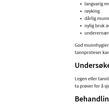
langvarig 
røyking
dårlig munn
nylig bruk a
underernær
God munnhygiene,
tannproteser kan 
Undersøke
Legen eller tann
ta prøver for å 
Behandlin