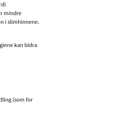
rdi
ir mindre
on i slimhinnene.
giene kan bidra
ling (som for