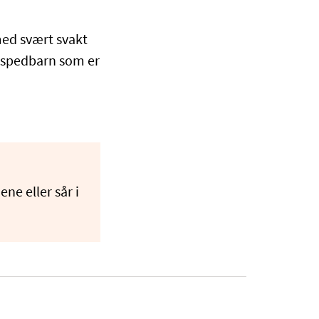
ed svært svakt
n spedbarn som er
ne eller sår i