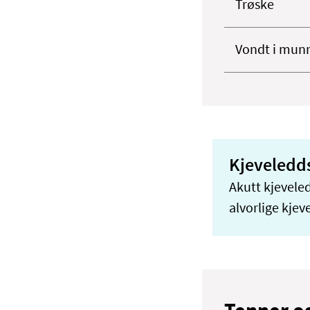
Trøske
Vondt i mun
Kjeveledd
Akutt kjeveled
alvorlige kjev