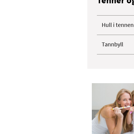
Tenner o
Hull i tennen
Tannbyll