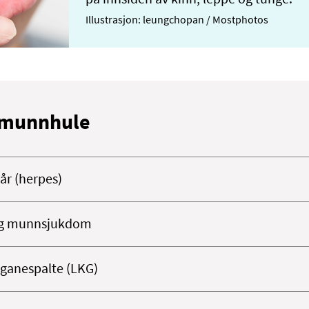
på innsiden av kinn, leppe og tunge.
Illustrasjon: leungchopan / Mostphotos
 munnhule
år (herpes)
 og munnsjukdom
ganespalte (LKG)