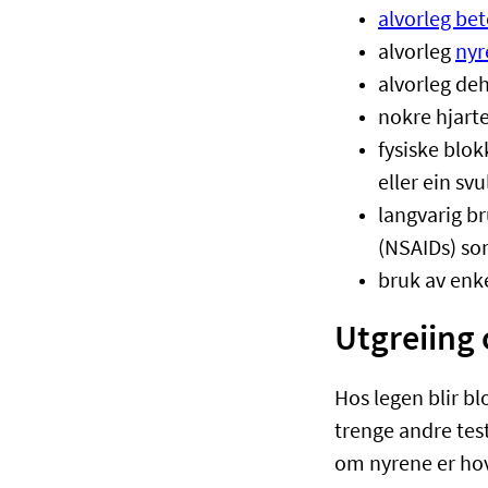
alvorleg bet
alvorleg
nyr
alvorleg de
nokre hjart
fysiske blok
eller ein svu
langvarig br
(NSAIDs) so
bruk av enk
Utgreiing
Hos legen blir b
trenge andre tes
om nyrene er hovn