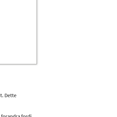
et. Dette
 forandra fordi