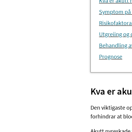
Kva er akutt
Symptom på 
Risikofaktora
Utgreiing og
Behandling a
Prognose
Kva er ak
Den viktigaste op
forhindrar at blod
Akutt nyreskade 