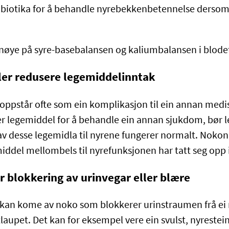
biotika for å behandle nyrebekkenbetennelse dersom 
nøye på syre-basebalansen og kaliumbalansen i blode
ler redusere legemiddelinntak
oppstår ofte som ein komplikasjon til ein annan medis
 legemiddel for å behandle ein annan sjukdom, bør l
av desse legemidla til nyrene fungerer normalt. Noko
iddel mellombels til nyrefunksjonen har tatt seg opp 
r blokkering av urinvegar eller blære
kan kome av noko som blokkerer urinstraumen frå ei n
laupet. Det kan for eksempel vere ein svulst, nyrestei