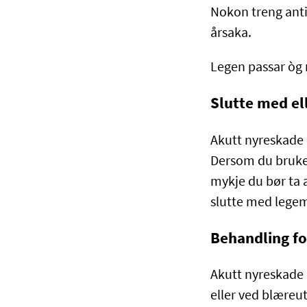
Nokon treng anti
årsaka.
Legen passar òg 
Slutte med el
Akutt nyreskade 
Dersom du bruker
mykje du bør ta 
slutte med legem
Behandling fo
Akutt nyreskade 
eller ved blæreut