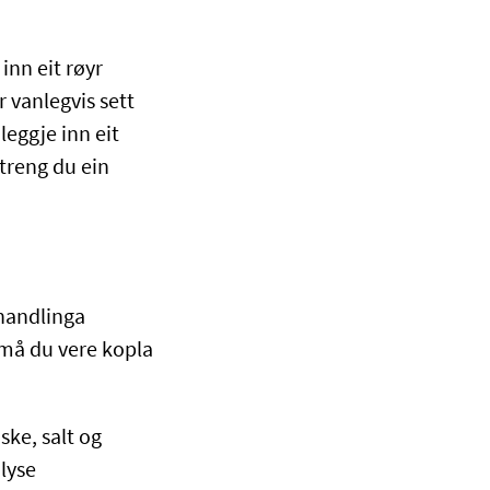
inn eit røyr
r vanlegvis sett
eggje inn eit
 treng du ein
handlinga
n må du vere kopla
ske, salt og
alyse