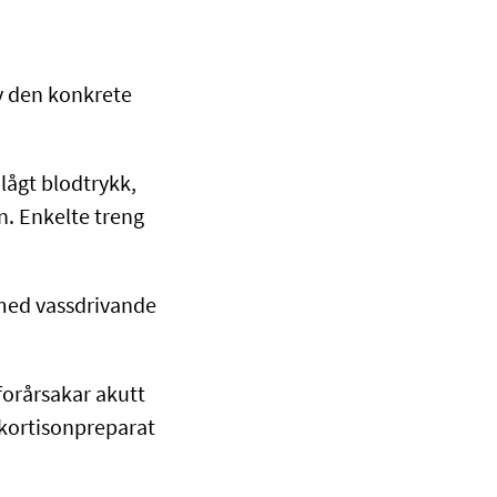
av den konkrete
lågt blodtrykk,
n. Enkelte treng
 med vassdrivande
forårsakar akutt
kortisonpreparat