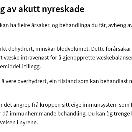
g av akutt nyreskade
kan ha fleire årsaker, og behandlinga du får, avheng 
rkt dehydrert, minskar blodvolumet. Dette forårsakar 
ørt væske intravenøst for å gjenopprette væskebalanse
middel i tillegg.
 å vere overhydrert, ein tilstand som kan behandlast
e er det angrep frå kroppen sitt eige immunsystem som 
år då immunhemmande behandling. Du kan òg trenge 
velsen i nyrene.