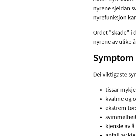
nyrene sjeldan sv
nyrefunksjon kan v
Ordet "skade" i d
nyrene av ulike å
Symptom p
Dei viktigaste s
tissar mykje
kvalme og 
ekstrem tør
svimmelhei
kjensle av å
anfall av kj