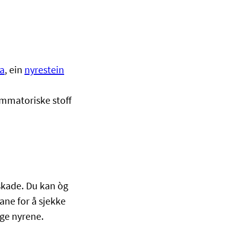
ta
, ein
nyrestein
ammatoriske stoff
eskade. Du kan òg
ane for å sjekke
gge nyrene.