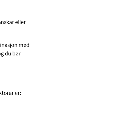
nskar eller
binasjon med
og du bør
torar er: