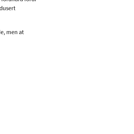
edusert
dde, men at