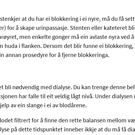
enkjer at du har ei blokkering i ei nyre, må du få sett 
er) for å skape urinpassasje. Stenten eller kateteret bli
røyret, men enkelte gonger må ein avlaste nyra ved å l
m huda i flanken. Dersom det blir funne ei blokkering,
in annan prosedyre for å fjerne blokkeringa.
t bli nødvendig med dialyse. Du kan trenge denne be
onen har falle til eit veldig lågt nivå. Under dialyse
jelp av ein slange i ei av blodårene.
blodet filtrert for å finne den rette balansen mellom væ
lyse på dette tidspunktet inneber ikkje at du må få di