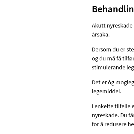
Behandlin
Akutt nyreskade 
årsaka.
Dersom du er ste
og du må få tilf
stimulerande lege
Det er òg mogleg
legemiddel.
I enkelte tilfell
nyreskade. Du f
for å redusere he