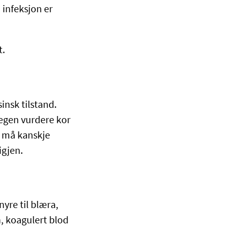
infeksjon er
t.
insk tilstand.
egen vurdere kor
n må kanskje
igjen.
yre til blæra,
n, koagulert blod