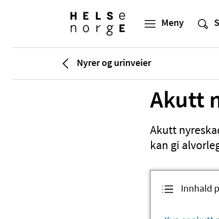
Nyrer og urinveier
Akutt 
Akutt nyreskad
kan gi alvorle
Innhald p