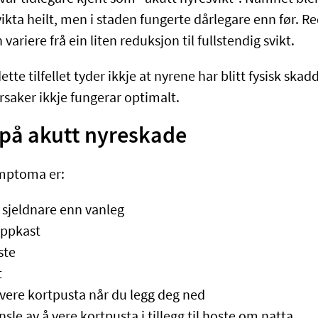
ikta heilt, men i staden fungerte dårlegare enn før. R
ariere frå ein liten reduksjon til fullstendig svikt.
ette tilfellet tyder ikkje at nyrene har blitt fysisk ska
rsaker ikkje fungerar optimalt.
å akutt nyreskade
ymptoma er:
 sjeldnare enn vanleg
oppkast
ste
t
 vere kortpusta når du legg deg ned
ensle av å vere kortpusta i tillegg til hoste om natta