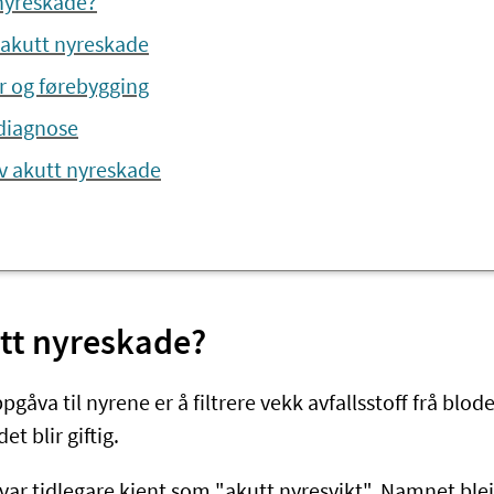
 nyreskade?
akutt nyreskade
r og førebygging
 diagnose
v akutt nyreskade
utt nyreskade?
pgåva til nyrene er å filtrere vekk avfallsstoff frå blod
et blir giftig.
var tidlegare kjent som "akutt nyresvikt". Namnet blei