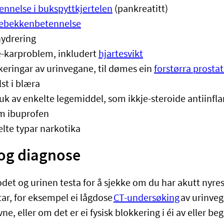
ennelse i bukspyttkjertelen
(pankreatitt)
ebekkenbetennelse
hydrering
e-karproblem, inkludert
hjartesvikt
keringar av urinvegane, til dømes ein
forstørra prosta
lst i blæra
uk av enkelte legemiddel, som ikkje-steroide antiinfl
m ibuprofen
elte typar narkotika
 og diagnose
lodet og urinen testa for å sjekke om du har akutt nyr
tar, for eksempel ei lågdose
CT-undersøking
av urinveg
e, eller om det er ei fysisk blokkering i éi av eller be