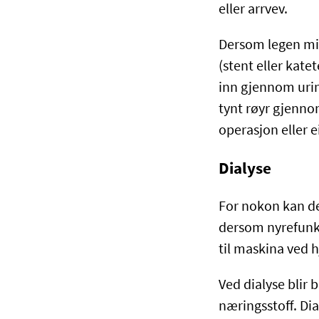
eller arrvev.
Dersom legen mist
(stent eller katet
inn gjennom urin
tynt røyr gjenno
operasjon eller e
Dialyse
For nokon kan de
dersom nyrefunksj
til maskina ved h
Ved dialyse blir 
næringsstoff. Dia