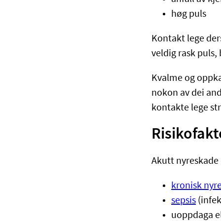
høg puls
Kontakt lege de
veldig rask puls, 
Kvalme og oppkas
nokon av dei and
kontakte lege st
Risikofakt
Akutt nyreskade e
kronisk ny
sepsis
(infek
uoppdaga e