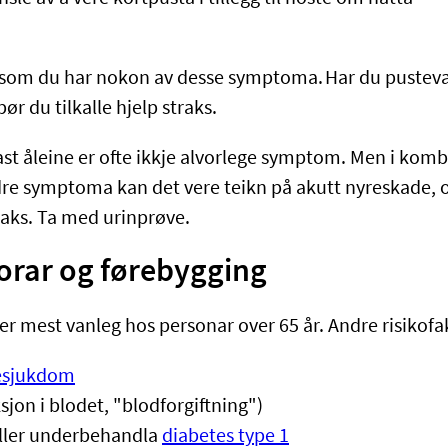
rsom du har nokon av desse symptoma. Har du pusteva
bør du tilkalle hjelp straks.
t åleine er ofte ikkje alvorlege symptom. Men i kom
re symptoma kan det vere teikn på akutt nyreskade, 
raks. Ta med urinprøve.
orar og førebygging
r mest vanleg hos personar over 65 år. Andre risikofak
resjukdom
sjon i blodet, "blodforgiftning")
ller underbehandla
diabetes type 1