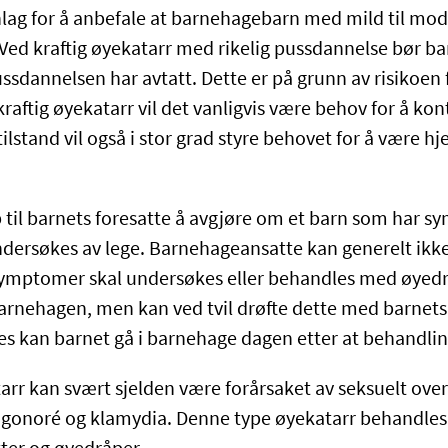
nlag for å anbefale at barnehagebarn med mild til mod
ed kraftig øyekatarr med rikelig pussdannelse bør ba
ssdannelsen har avtatt. Dette er på grunn av risikoen 
raftig øyekatarr vil det vanligvis være behov for å kon
lstand vil også i stor grad styre behovet for å være h
til barnets foresatte å avgjøre om et barn som har 
ndersøkes av lege. Barnehageansatte kan generelt ikke
ymptomer skal undersøkes eller behandles med øyedr
 barnehagen, men kan ved tvil drøfte dette med barnets
es kan barnet gå i barnehage dagen etter at behandling
tarr kan svært sjelden være forårsaket av seksuelt ove
m gonoré og klamydia. Denne type øyekatarr behandle