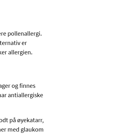
e pollenallergi.
ternativ er
er allergien.
ager og finnes
ar antiallergiske
dt på øyekatarr,
soner med glaukom