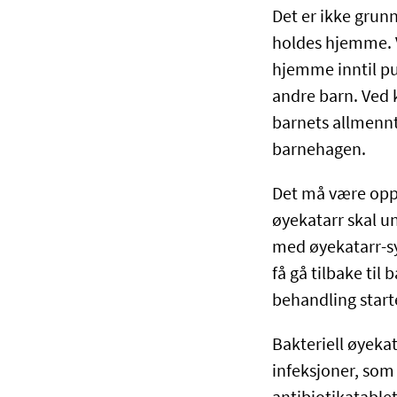
Det er ikke grun
holdes hjemme. V
hjemme inntil pu
andre barn. Ved k
barnets allmennti
barnehagen.
Det må være opp 
øyekatarr skal u
med øyekatarr-s
få gå tilbake til
behandling start
Bakteriell øyeka
infeksjoner, so