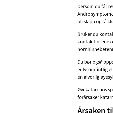
Dersom du får rø
Andre symptomer 
bli slapp og få kl
Bruker du kontak
kontaktlinsene o
hornhinnebetenne
Du bør også opps
er lysømfintlig e
en alvorlig øyes
Øyekatarr hos sp
forårsaker katarr
Årsaken ti