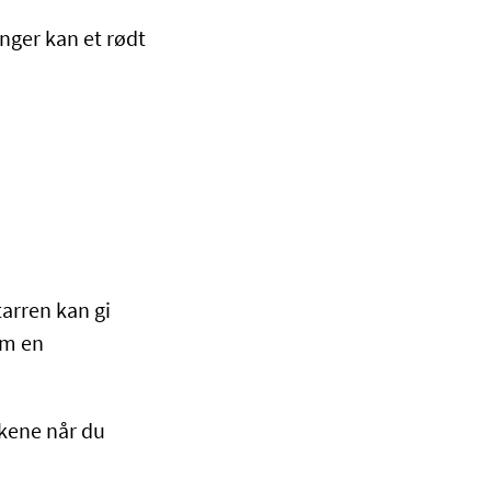
anger kan et rødt
arren kan gi
om en
kkene når du