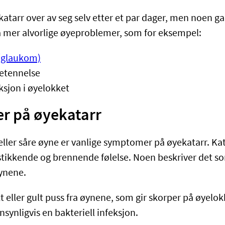
katarr over av seg selv etter et par dager, men noen g
 mer alvorlige øyeproblemer, som for eksempel:
(glaukom)
etennelse
eksjon i øyelokket
 på øyekatarr
ller såre øyne er vanlige symptomer på øyekatarr. Kat
n stikkende og brennende følelse. Noen beskriver det s
øynene.
 eller gult puss fra øynene, som gir skorper på øyelo
nsynligvis en bakteriell infeksjon.