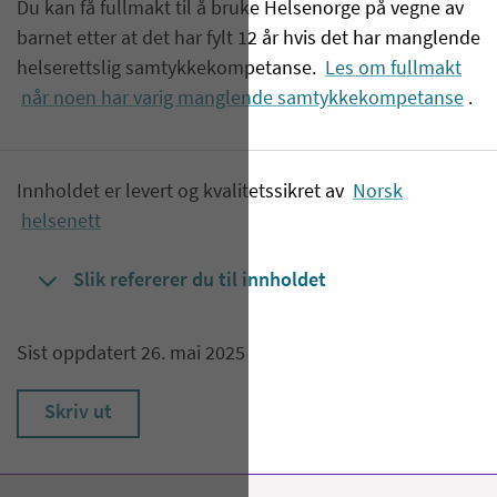
Du kan få fullmakt til å bruke Helsenorge på vegne av
barnet etter at det har fylt 12 år hvis det har manglende
helserettslig samtykkekompetanse.
Les om fullmakt
når noen har varig manglende samtykkekompetanse
.
Innholdet er levert og kvalitetssikret av
Norsk
helsenett
Slik refererer du til innholdet
Sist oppdatert 26. mai 2025
Skriv ut