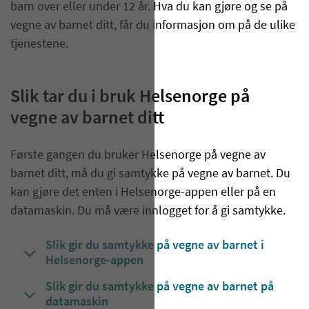
barn over eller under 12 år. Hva du kan gjøre og se på
vegne av barnet ditt, får du informasjon om på de ulike
tjenestene.
Slik tar du i bruk Helsenorge på
vegne av barnet ditt
Første gangen du bruker Helsenorge på vegne av
barnet ditt, må du gi samtykke på vegne av barnet. Du
kan gjøre det enten i Helsenorge-appen eller på en
datamaskin. Du må være innlogget for å gi samtykke.
Slik gir du samtykke på vegne av barnet i
Helsenorge-appen
Slik gir du samtykke på vegne av barnet på
datamaskin