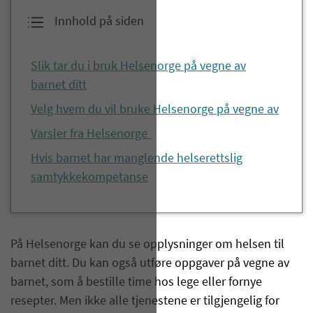
Innhold på siden
Slik tar du i bruk Helsenorge på vegne av
barnet ditt
Velg hvem du vil bruke Helsenorge på vegne av
Varsler fra Helsenorge
Hvis barnet har manglende helserettslig
samtykkekompetanse
På Helsenorge kan du se opplysninger om helsen til
barnet ditt. Du kan også utføre oppgaver på vegne av
barnet, som å bestille time hos lege eller fornye
resepter. Men ikke alle tjenestene er tilgjengelig for