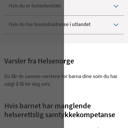
Hvis du er fosterforelder
Hvis du har bostedsadresse i utlandet
Varsler fra
He
lsenorge
Du får de samme varslene for barna dine som du har
valgt å få for deg selv.
Hvis barnet har manglende
helserettslig samtykkekompetanse