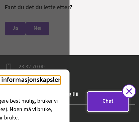
Fant du det du lette etter?
Ja
Nei
Chat