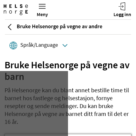
Bruke Helsenorge på vegne av andre
Språk/Language
Bruke Helsenorge på vegne av
barn
På Helsenorge kan du blant annet bestille time til
barnet hos fastlege og helsestasjon, fornye
resepter og sende meldinger. Du kan bruke
Helsenorge på vegne av barnet ditt fram til det er
16 år.