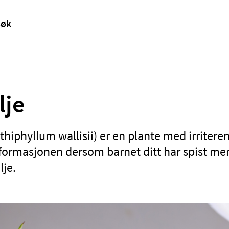
lje
athiphyllum wallisii) er en plante med irritere
nformasjonen dersom barnet ditt har spist me
lje.