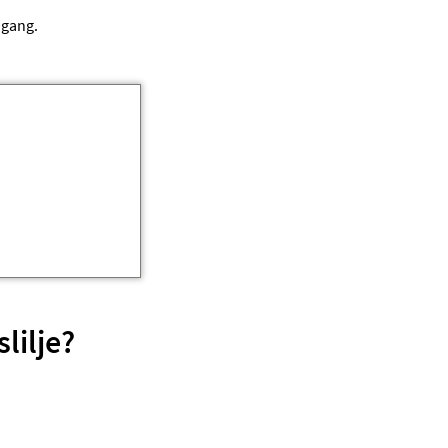
 gang.
lilje?