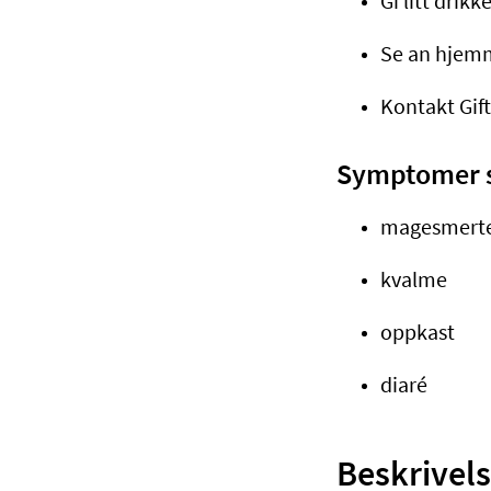
Gi litt drikke
Se an hjemme
Kontakt Gift
Symptomer s
magesmert
kvalme
oppkast
diaré
Beskrivels