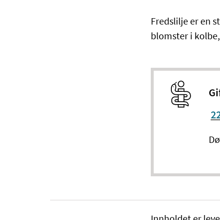
​Fredslilje er en
blomster i kolbe
Gi
22
Dø
Innholdet er leve