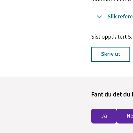
Slik refere
Sist oppdatert 5.
Skriv ut
Fant du det du 
Ja
Ne