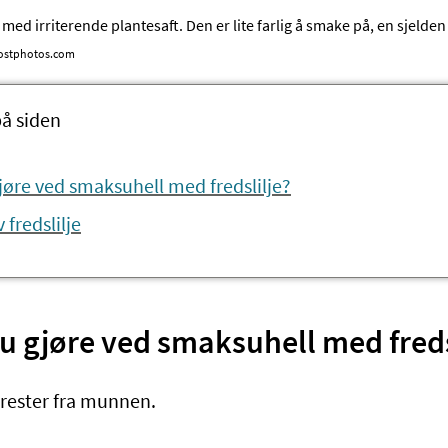
e med irriterende plantesaft. Den er lite farlig å smake på, en sjelden
 Mostphotos.com
på siden
jøre ved smaksuhell med fredslilje?
 fredslilje
u gjøre ved smaksuhell med freds
erester fra munnen.