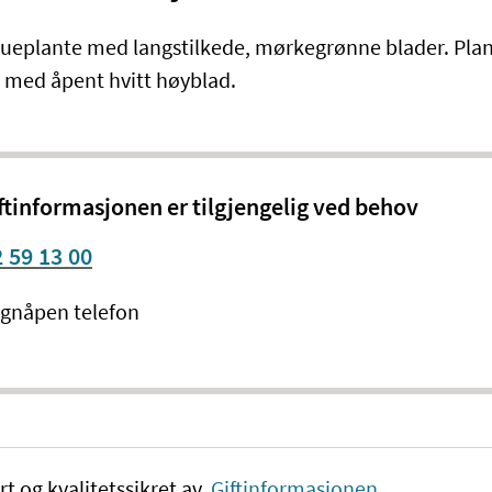
 stueplante med langstilkede, mørkegrønne blader. Plan
, med åpent hvitt høyblad.
ftinformasjonen er tilgjengelig ved behov
 59 13 00
gnåpen telefon
rt og kvalitetssikret av
Giftinformasjonen