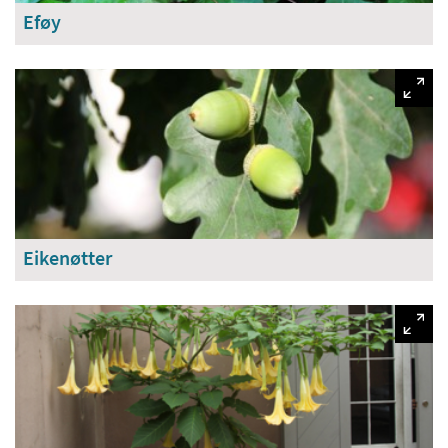
Eføy
Eikenøtter