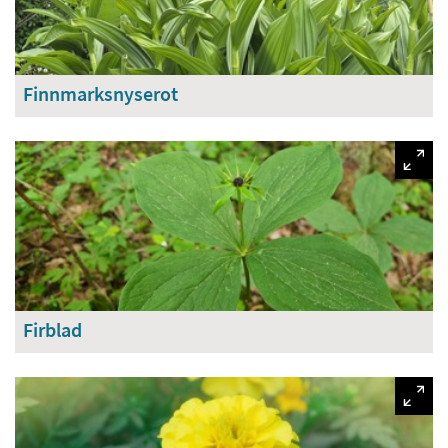
Finnmarksnyserot
Firblad