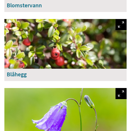
Blomstervann
Blåhegg