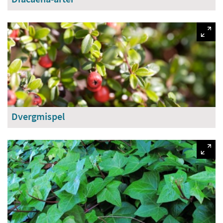
Dracaena-arter
Dvergmispel