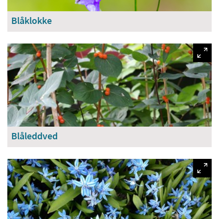
Blåklokke
Blåleddved