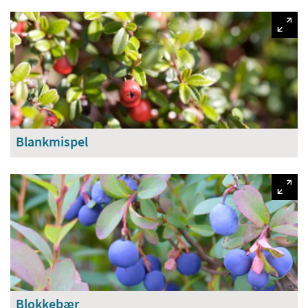
Blankmispel
Blokkebær