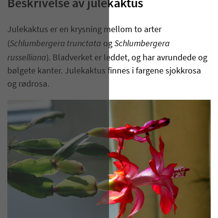
Beskrivelse av julekaktus
​Julekaktus er en krysning mellom to arter
Schlumbergera trunctata
Schlumbergera
(
og
russelliana
). Bladverket er leddet, og har avrundede og
bølgete kanter. Julekaktus finnes i fargene sjokkrosa
og rødrosa.