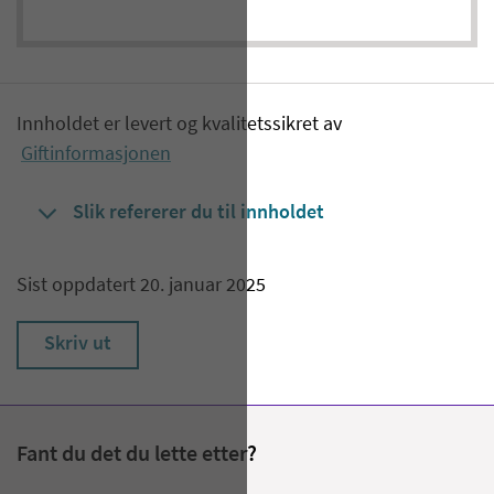
Innholdet er levert og kvalitetssikret av
Giftinformasjonen
Slik refererer du til innholdet
Sist oppdatert 20. januar 2025
Skriv ut
Fant du det du lette etter?