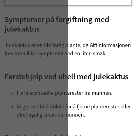
Symptomer på forgiftning med
julekaktus
​Julekaktus er en lite farlig plante, og Giftinformasjonen
forventer ikke symptomer ved en liten smak.
Førstehjelp ved uhell med julekaktus
Fjern eventuelle planterester fra munnen.
Gi gjerne litt å drikke for å fjerne planterester eller
ubehagelig smak fra munnen.