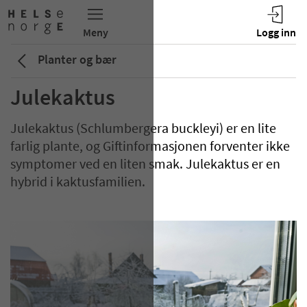
Planter og bær
Julekaktus
Julekaktus (Schlumbergera buckleyi) er en lite
farlig plante, og Giftinformasjonen forventer ikke
symptomer ved en liten smak. Julekaktus er en
hybrid i kaktusfamilien.