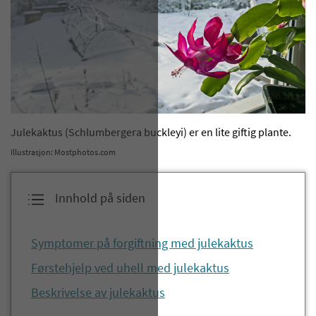
​Julekaktus (Schlumbergera buckleyi) er en lite giftig plante.
Illustrasjon: Mostphotos.com
Innhold på siden
Symptomer på forgiftning med julekaktus
Førstehjelp ved uhell med julekaktus
Beskrivelse av julekaktus