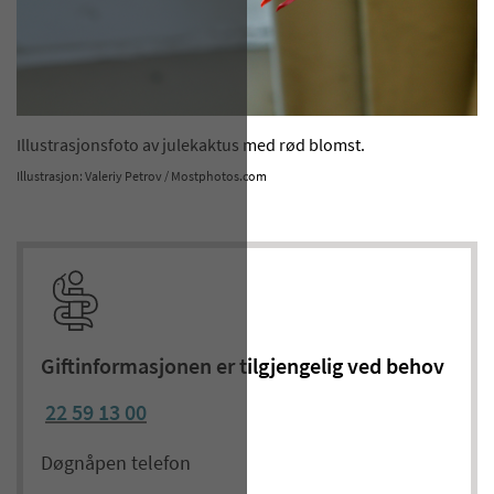
Illustrasjonsfoto av julekaktus med rød blomst.
Illustrasjon: Valeriy Petrov / Mostphotos.com
Giftinformasjonen er tilgjengelig ved behov
22 59 13 00
Døgnåpen telefon