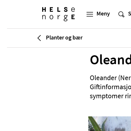
Planter og bær
Oleande
Oleander (Neri
Giftinformasjo
symptomer rin