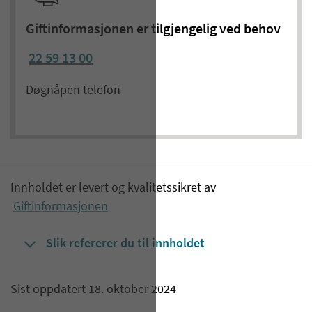
Giftinformasjonen er tilgjengelig ved behov
22 59 13 00
Døgnåpen telefon
Innholdet er levert og kvalitetssikret av
Giftinformasjonen
Slik refererer du til innholdet
Sist oppdatert 18. oktober 2024