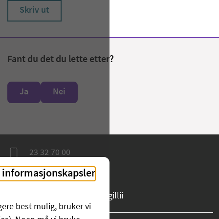
Skriv ut
Fant du det du lette etter?
Ja
Nei