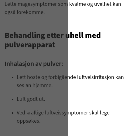
Lette magesymptomer som kvalme og uvelhet kan
også forekomme.
Behandling etter uhell med
pulverapparat
Inhalasjon av pulver:
Lett hoste og forbigående luftveisirritasjon kan
ses an hjemme.
Luft godt ut.
Ved kraftige luftveissymptomer skal lege
oppsøkes.