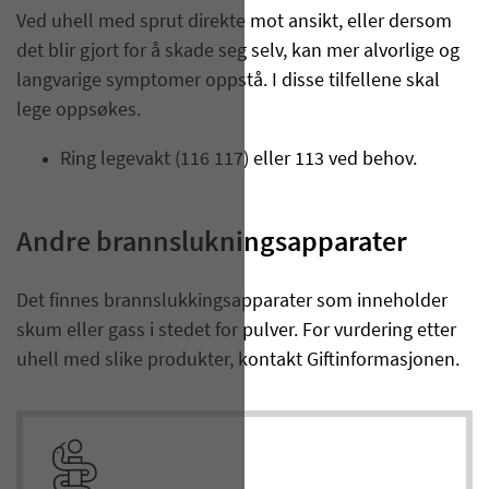
Ved uhell med sprut direkte mot ansikt, eller dersom
det blir gjort for å skade seg selv, kan mer alvorlige og
langvarige symptomer oppstå. I disse tilfellene skal
lege oppsøkes.
Ring legevakt (116 117) eller 113 ved behov.
Andre brannslukningsapparater
Det finnes brannslukkingsapparater som inneholder
skum eller gass i stedet for pulver. For vurdering etter
uhell med slike produkter, kontakt Giftinformasjonen.