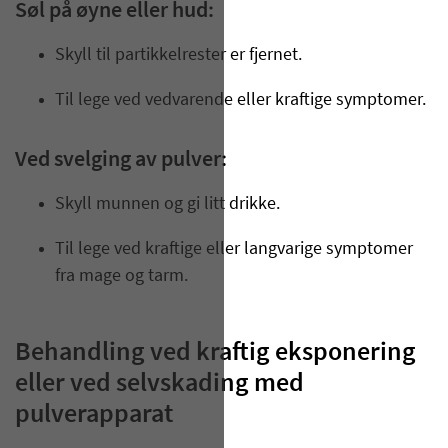
Søl på øyne eller hud:
Skyll til partikkelrester er fjernet.
Til lege ved vedvarende eller kraftige symptomer.
Ved svelging av pulver:
Skyll munnen og gi litt drikke.
Til lege ved kraftige eller langvarige symptomer
fra mage og tarm.
Behandling ved kraftig eksponering
eller ved selvskading med
pulverapparat