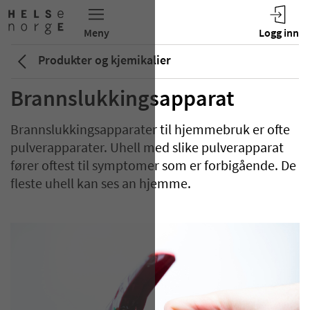
Produkter og kjemikalier
Brannslukkingsapparat
Brannslukkingsapparater til hjemmebruk er ofte
pulverapparater. Uhell med slike pulverapparat
fører oftest til symptomer som er forbigående. De
fleste uhell kan ses an hjemme.