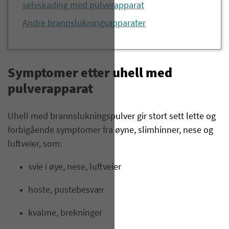
selvskading med pulverapparat
Andre brannslukningsapparater
Symptomer etter uhell med
pulverapparat
Uhell med brannslukningspulver gir stort sett lette og
forbigående symptomer fra øyne, slimhinner, nese og
luftveier, som:
svie i øye, nese, luftveier
hoste, pustebesvær
kvalme, brekninger