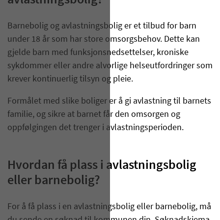
avlastningsbolig?
Barnebolig og avlastningsbolig er et tilbud for barn
under 18 år som har store omsorgsbehov. Dette kan
gjelde barn med funksjonsnedsettelser, kroniske
sykdommer eller andre alvorlige helseutfordringer som
krever kontinuerlig tilsyn og pleie.
Formålet med slike boliger er å gi avlastning til barnets
familie, og sikre at barnet får den omsorgen og
oppfølgingen det trenger i avlastningsperioden.
Hvordan få plass i avlastningsbolig
eller barnebolig?
For å få plass i en avlastningsbolig eller barnebolig, må