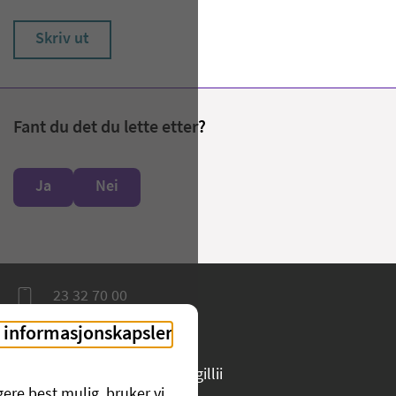
Skriv ut
Fant du det du lette etter?
Ja
Nei