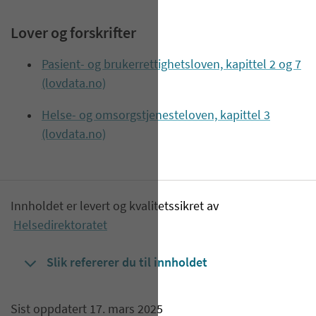
Lover og forskrifter
Pasient- og brukerrettighetsloven, kapittel 2 og 7
(lovdata.no)
Helse- og omsorgstjenesteloven, kapittel 3
(lovdata.no)
Innholdet er levert og kvalitetssikret av
Helsedirektoratet
Slik refererer du til innholdet
Sist oppdatert 17. mars 2025