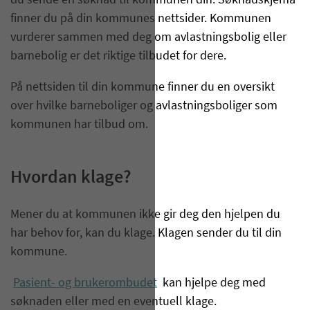
du sende en søknad til kommunen din. Søknadskjema
finner du på din kommunes nettsider. Kommunen
vurderer sammen med deg om avlastningsbolig eller
barnebolig er det riktige tilbudet for dere.
På nettsiden til din kommune finner du en oversikt
over hvilke barneboliger og avlastningsboliger som
kommunen har tilbud om.
Hvordan klage?
Mener du at kommunen ikke gir deg den hjelpen du
har behov for, kan du klage. Klagen sender du til din
kommune.
Pasient- og brukerombudet
kan hjelpe deg med
søknaden eller med en eventuell klage.