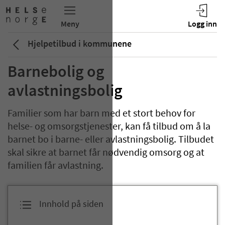
Hjelpetilbud i kommunene
Barnebolig og
avlastningsbolig
Familier som har barn med et stort behov for
helse- og omsorgstjenester, kan få tilbud om å la
barnet bo i barne- eller avlastningsbolig. Tilbudet
skal sikre at barnet får nødvendig omsorg og at
familien får avlastning.
Innhold på siden