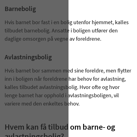
Barnebolig
Hvis barnet bor fast i en bolig utenfor hjemmet, kalles
tilbudet barnebolig. Ansatte i boligen utfører den
daglige omsorgen på vegne av foreldrene.
Avlastningsbolig
Hvis barnet bor sammen med sine foreldre, men flytter
inn i boligen når foreldrene har behov for avlastning,
kalles tilbudet avlastningsbolig. Hvor ofte og hvor
lenge barnet har opphold i avlastningsboligen, vil
variere med den enkeltes behov.
Hvem kan få tilbud om barne- og