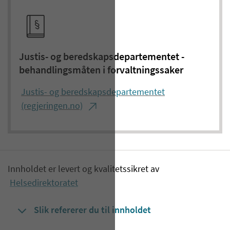
Justis- og beredskapsdepartementet -
behandlingsmåten i forvaltningssaker
Justis- og beredskapsdepartementet
(regjeringen.no)
Innholdet er levert og kvalitetssikret av
Helsedirektoratet
Slik refererer du til innholdet