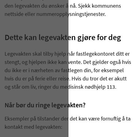
den legevakten du ønsker å nå. Sjekk kommunens
nettside eller nummeropplysningstjenester.
Dette kan legevakten gjøre for deg
Legevakten skal tilby hjelp når fastlegekontoret ditt er
stengt, og hjelpen ikke kan vente. Det gjelder også hvis
du ikke er i nærheten av fastlegen din, for eksempel
hvis du er på ferie eller reise. Hvis du tror det er akutt
og står om liv, ringer du medisinsk nødhjelp 113.
Når bør du ringe legevakten?
Eksempler på tilstander der det kan være fornuftig å ta
kontakt med legevakten: