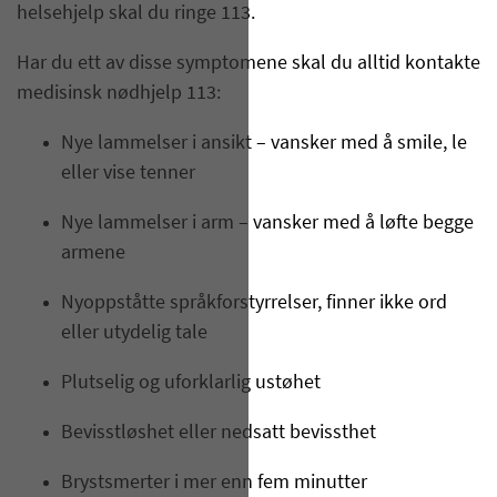
helsehjelp skal du ringe 113.
Har du ett av disse symptomene skal du alltid kontakte
medisinsk nødhjelp 113:
Nye lammelser i ansikt – vansker med å smile, le
eller vise tenner
Nye lammelser i arm – vansker med å løfte begge
armene
Nyoppståtte språkforstyrrelser, finner ikke ord
eller utydelig tale
Plutselig og uforklarlig ustøhet
Bevisstløshet eller nedsatt bevissthet
Brystsmerter i mer enn fem minutter