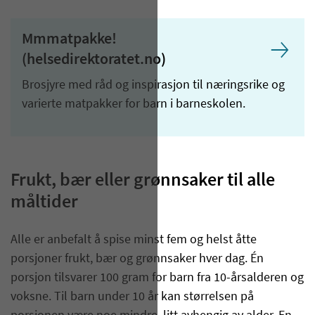
Mmmatpakke!
(helsedirektoratet.no)
Brosjyre med råd og inspirasjon til næringsrike og
varierte matpakker for barn i barneskolen.
Frukt, bær eller grønnsaker til alle
måltider
Alle er anbefalt å spise minst fem og helst åtte
porsjoner frukt, bær og grønnsaker hver dag. Én
porsjon tilsvarer 100 gram for barn fra 10-årsalderen og
voksne. Til barn under 10 år kan størrelsen på