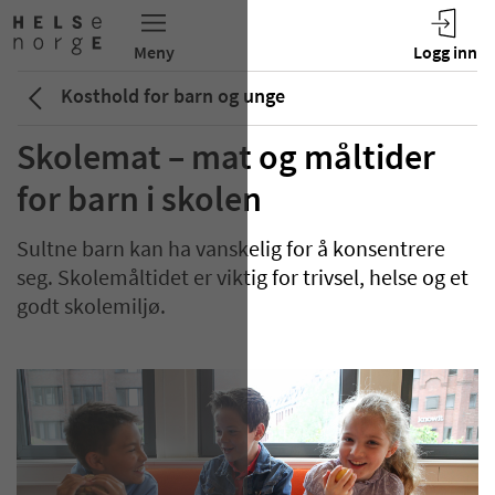
Kosthold for barn og unge
Skolemat – mat og måltider
for barn i skolen
Sultne barn kan ha vanskelig for å konsentrere
seg. Skolemåltidet er viktig for trivsel, helse og et
godt skolemiljø.