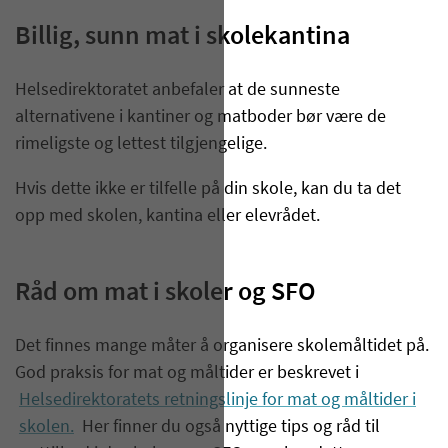
Billig, sunn mat i skolekantina
Helsedirektoratet anbefaler at de sunneste
alternativene i kantiner og matboder bør være de
rimeligste og lettest tilgjengelige.
Hvis dette ikke er tilfelle på din skole, kan du ta det
opp med skolen, kantina eller elevrådet.
Råd om mat i skoler og SFO
Det finnes mange måter å organisere skolemåltidet på.
God praksis for mat og måltider er beskrevet i
Helsedirektoratets retningslinje for mat og måltider i
skolen.
Her finner du også nyttige tips og råd til