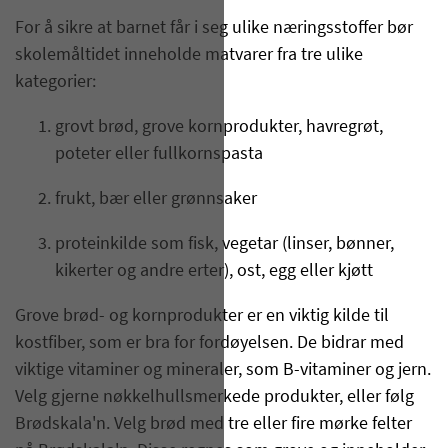
For å sikre at barnet får i seg ulike næringsstoffer bør
skolemåltidet inneholde matvarer fra tre ulike
kategorier:
grovt brød, grove kornprodukter, havregrøt,
poteter eller fullkornspasta
frukt, bær eller grønnsaker
proteinkilde som fisk, vegetar (linser, bønner,
kikerter og andre erter), ost, egg eller kjøtt
Grove brød- og kornprodukter er en viktig kilde til
kostfiber, som er bra for fordøyelsen. De bidrar med
viktige vitaminer og mineraler, som B-vitaminer og jern.
Velg gjerne nøkkelhullsmerkede produkter, eller følg
Brødskala'n. Velg brød med tre eller fire mørke felter