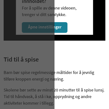
innholdet?
For å spille av denne videoen,
trenger vi ditt samtykke.
Åpne innstillinger
Tid til å spise
Barn bør spise regelmessige måltider for å jevnlig
tilføre kroppen energi og næring.
Skolene bør sette av minst 20 minutter til å spise lunsj.
Tid til håndvask, å stå i kø, opprydning og andre
aktiviteter kommer i tillegg.