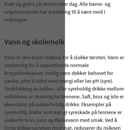
frukt og grønt på skolen hver dag. Alle barne- og
ungdomsskoler har anledning til å være med i
ordningen.
Vann og skolemelk
Vann er den beste drikken for å slukke tørsten. Vann er
nødvendig for å opprettholde normale
kroppsfunksjoner. Vanlig vann dekker behovet for
væske, uten å bidra med energi eller lav pH (syre).
Smådrikking av sukker- eller syreholdig drikke mellom
måltidene, er skadelig for tennene. Saft, brus og iste er
eksempler på sukkerholdig drikke. Eksempler på
syreholdig drikke som kan gi syreskade på tennene er
sukkerfri brus, juice og flaskevann med smak. Ved å
innta drikke sammen med mat, reduserer du risikoen