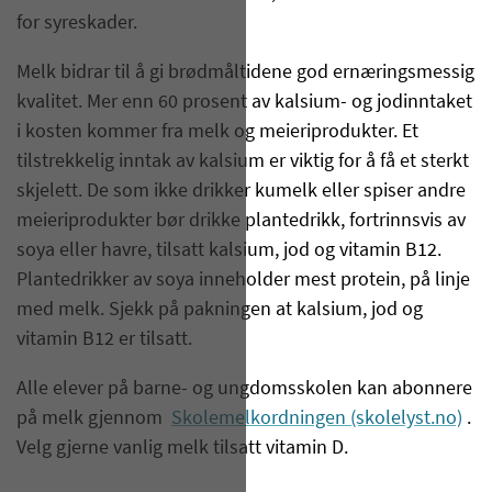
for syreskader.
Melk bidrar til å gi brødmåltidene god ernæringsmessig
kvalitet. Mer enn 60 prosent av kalsium- og jodinntaket
i kosten kommer fra melk og meieriprodukter. Et
tilstrekkelig inntak av kalsium er viktig for å få et sterkt
skjelett. De som ikke drikker kumelk eller spiser andre
meieriprodukter bør drikke plantedrikk, fortrinnsvis av
soya eller havre, tilsatt kalsium, jod og vitamin B12.
Plantedrikker av soya inneholder mest protein, på linje
med melk. Sjekk på pakningen at kalsium, jod og
vitamin B12 er tilsatt.
Alle elever på barne- og ungdomsskolen kan abonnere
på melk gjennom
Skolemelkordningen (skolelyst.no)
.
Velg gjerne vanlig melk tilsatt vitamin D.