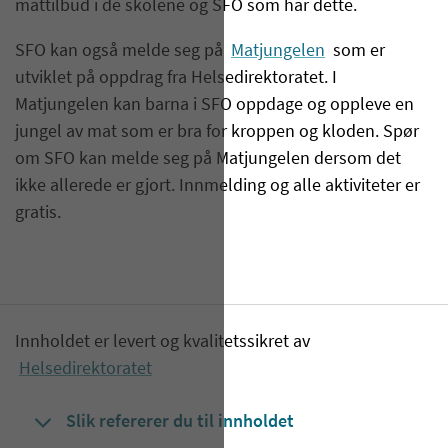
mattilbud i de skolene og SFO som har dette.
SFO kan også melde seg på
Matjungelen
som er
utviklet på oppdrag fra Helsedirektoratet. I
Matjungelen kan barna i SFO oppdage og oppleve en
jungel av mat som er bra for kroppen og kloden. Spør
om SFO kan melde seg på Matjungelen dersom det
ikke allerede er gjort. Innmelding og alle aktiviteter er
gratis.
Innholdet er levert og kvalitetssikret av
Helsedirektoratet
Slik refererer du til innholdet