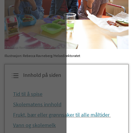
Illustrasjon: Rebecca Ravneberg/Helsedirektoratet
Innhold på siden
Tid til å spise
Skolematens innhold
Frukt, bær eller grønnsaker til alle måltider
Vann og skolemelk