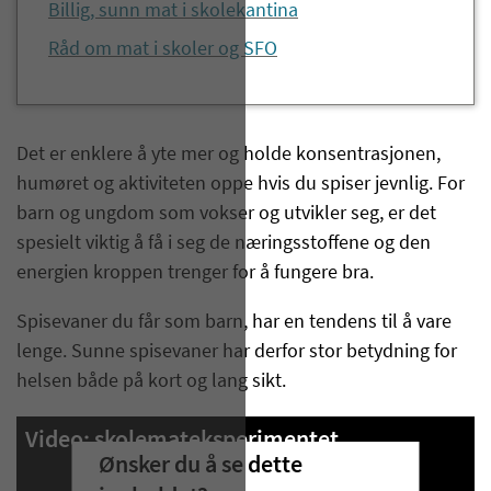
Billig, sunn mat i skolekantina
Råd om mat i skoler og SFO
Det er enklere å yte mer og holde konsentrasjonen,
humøret og aktiviteten oppe hvis du spiser jevnlig. For
barn og ungdom som vokser og utvikler seg, er det
spesielt viktig å få i seg de næringsstoffene og den
energien kroppen trenger for å fungere bra.
Spisevaner du får som barn, har en tendens til å vare
lenge. Sunne spisevaner har derfor stor betydning for
helsen både på kort og lang sikt.
Video: skolemateksperimentet
Ønsker du å se dette