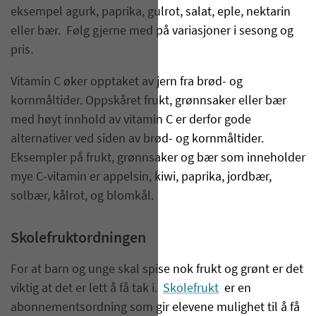
eksempel agurk, paprika, gulrot, salat, eple, nektarin
eller bær. Følg gjerne med på variasjoner i sesong og
pris.
Vitamin C øker opptaket av jern fra brød- og
kornmåltider. Oppskåret frukt, grønnsaker eller bær
med høyt innhold av vitamin C er derfor gode
alternativer ved siden av brød- og kornmåltider.
Eksempler på frukt, grønnsaker og bær som inneholder
mye C-vitamin er appelsin, kiwi, paprika, jordbær,
solbær, kålrot, og blomkål.
Skolefruktordningen
For at barn og unge skal spise nok frukt og grønt er det
viktig at det er lett å få tak i.
Skolefrukt
er en
abonnementsordning som gir elevene mulighet til å få