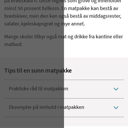
på Brødskala'n. Disse regnes som grove og inneholder
minst 50 prosent fullkorn. En matpakke kan bestå av
brødskiver, men den kan også bestå av middagsrester,
salater, kjøleskapsgrøt og mye annet.
Mange skoler tilbyr også mat og drikke fra kantine eller
matbod.
Tips til en sunn matpakke
Praktiske råd til matpakken
Eksempler på innhold i matpakken