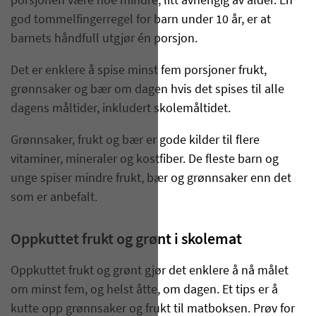
porsjonen være noe mindre, litt avhengig av alder. En
god tommelfingerregel for barn under 10 år, er at
barnets håndfull utgjør én porsjon.
Det er enklere å spise minst fem porsjoner frukt,
grønnsaker og bær om dagen hvis det spises til alle
dagens måltider, inkludert skolemåltidet.
Grønnsaker, frukt og bær er gode kilder til flere
vitaminer, mineraler og kostfiber. De fleste barn og
unge spiser mindre frukt, bær og grønnsaker enn det
som er anbefalt.
Oppkuttet frukt og grønt i skolemat
Oppkuttet frukt og grønt gjør det enklere å nå målet
om minst fem, og helst åtte, om dagen. Et tips er å
kutte opp grønnsaker og frukt til matboksen. Prøv for