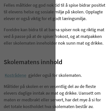
Felles måltider og god nok tid til å spise bidrar positivt
til elevens helse og sosiale miljø på skolen. Opplagte
elever er også viktig for et godt læringsmiljø.
Foreldre kan bidra til at barna spiser nok og riktig mat
ved å passe på at de spiser frokost, og at matpakken
eller skolematen inneholder nok sunn mat og drikke.
Skolematens innhold
Kostrådene
gjelder også for skolematen.
Måltider på skolen er en vesentlig del av de fleste
elevers daglige inntak av mat og drikke. Uansett om
maten er medbrakt eller servert, har det mye å si for
det totale kostholdet hva skolematen består av.