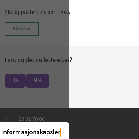
Sist oppdatert 29. april 2026
Skriv ut
Fant du det du lette etter?
Ja
Nei