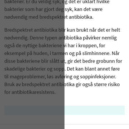
bakterier. Er du veldig syk, og det er uklart hvilke
bakterier som har gjort deg syk, kan det være
nødvendig med bredspektret antibiotika.
Bredspektret antibiotika blir kun brukt når det er helt
nødvendig. Denne typen antibiotika påvirker nemlig
også de nyttige bakteriene vi har i kroppen, for
eksempel på huden, i tarmen og på slimhinnene. Når
disse bakteriene blir slått ut, gir det bedre grobunn for
skadelige bakterier og sopp. Det kan blant annet føre
til mageproblemer, løs avføring og soppinfeksjoner.
Bruk av bredspektret antibiotika gir også større risiko
for antibiotikaresistens.