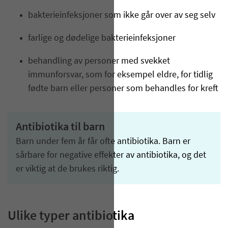
bakterieinfeksjoner som ikke går over av seg selv
farlige og dødelige bakterieinfeksjoner
behandling av personer med svekket
immunforsvar, som for eksempel eldre, for tidlig
fødte barn eller personer som behandles for kreft
Antibiotika til barn
Barn under fem år får ofte antibiotika. Barn er
sårbare for negative effekter av antibiotika, og det
er viktig at de brukes riktig.
Ulike typer antibiotika