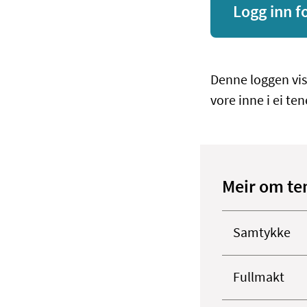
Logg inn f
Denne loggen vis
vore inne i ei te
Meir om te
Samtykke
Fullmakt