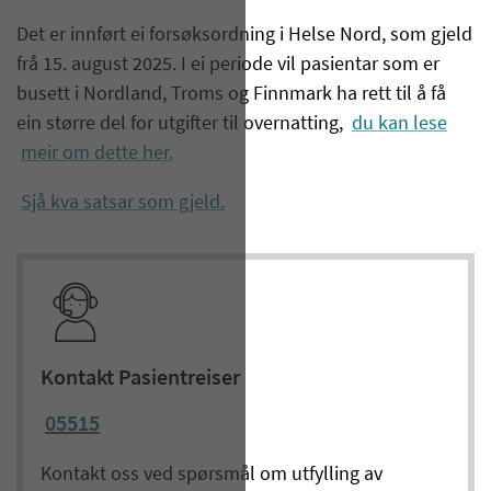
Det er innført ei forsøksordning i Helse Nord, som gjeld
frå 15. august 2025. I ei periode vil pasientar som er
busett i Nordland, Troms og Finnmark ha rett til å få
ein større del for utgifter til overnatting,
du kan lese
meir om dette her.
Sjå kva satsar som gjeld.
Kontakt Pasientreiser
05515
Kontakt oss ved spørsmål om utfylling av