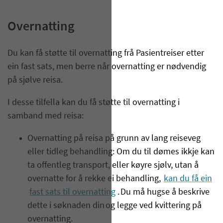
Overnatting
Du kan få støtte til overnatting frå Pasientreiser etter
ein fast sats, men berre når overnatting er nødvendig
på sjølve reisa.
I desse tilfella kan du få støtte til overnatting i
samband med reisa:
Overnatting på reisa på grunn av lang reiseveg
eller tidleg behandling: Om du til dømes ikkje kan
ta offentleg transport, eller køyre sjølv, utan å
overnatte for å rekke ei behandling,
kan du få ein
fast sats til overnatting
. Du må hugse å beskrive
dette i søknaden din og legge ved kvittering på
overnatting.