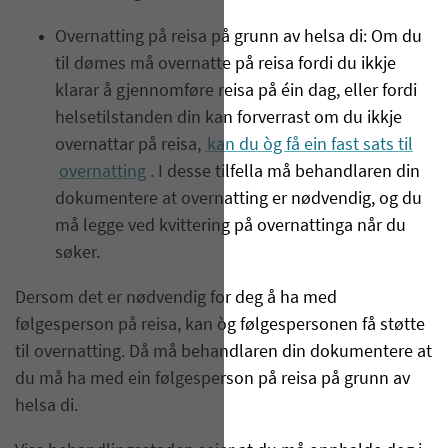
Overnatting på reisa på grunn av helsa di: Om du
til dømes må overnatte på reisa fordi du ikkje
klarar å gjennomføre reisa på éin dag, eller fordi
helsetilstanden din kan forverrast om du ikkje
overnattar på reisa,
kan du òg få ein fast sats til
overnatting
. I desse tilfella må behandlaren din
dokumentere at overnatting er nødvendig, og du
må legge ved kvittering på overnattinga når du
søker.
Dersom det er nødvendig for deg å ha med
følgesperson på reisa, kan òg følgespersonen få støtte
til overnatting. Då må behandlaren din dokumentere at
du må ha med ein følgesperson på reisa på grunn av
helsa di.