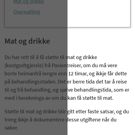
Mat og drikke
Overnatting
Mat og drikke
Du har rett til å få støtte til mat og drikke
(kostgodtgjersle) frå Pasientreiser, om du må vere
borte heimanfrå lengre enn 12 timar, og ikkje får dette
på behandlingsstaden. Det er berre tida det tar å reise
til og frå behandling, og sjølve behandlingstida, som er
med i berekninga av om du kan få støtte til mat.
Støtte til mat og drikke blir gitt etter faste satsar, og du
treng ikkje å dokumentere desse utgiftene når du
søker.