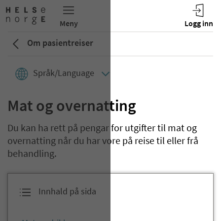
Om pasientreiser
Språk/Language
Mat og overnatting
Du kan ha rett på pengar for utgifter til mat og
overnatting når du har vore på reise til eller frå
behandling.
Innhald på sida