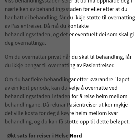
Viss behandlingsstaden seier at du må opphalde deg i
nærleiken av behandlingsstaden før eller etter at du
har hatt ei behandling, får du ikkje støtte til overnatting
av Pasientreiser. Då må du kontakte
behandlingsstaden, og det er eventuelt dei som skal gi
deg overnattinga.
Om du overnattar privat når du skal til behandling, får
du ikkje pengar til overnatting av Pasientreiser.
Om du har fleire behandlingar etter kvarandre i løpet
av ein kort periode, kan du velje å overnatte ved
behandlingsstaden i staden for å reise heim mellom
behandlingane. Då reknar Pasientreiser ut kor mykje
det ville kosta for deg å køyre heim mellom kvar
behandling, og du kan få støtte opp til dette beløpet.
Økt sats for reiser i Helse Nord