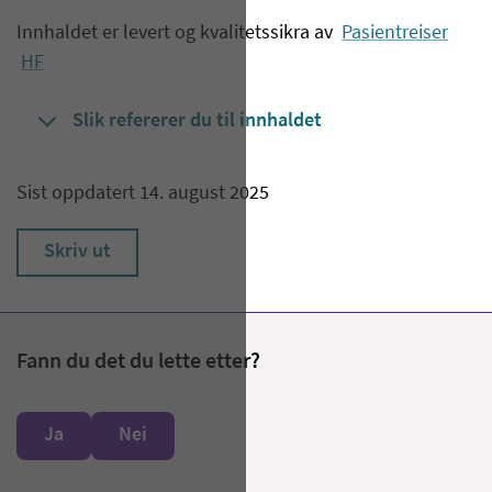
Innhaldet er levert og kvalitetssikra av
Pasientreiser
HF
Slik refererer du til innhaldet
Sist oppdatert 14. august 2025
Skriv ut
Fann du det du lette etter?
Ja
Nei