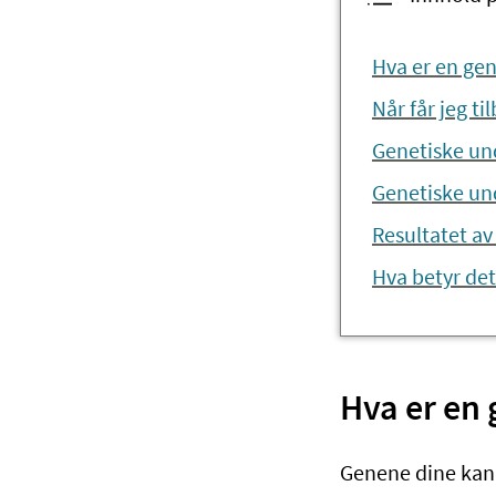
Hva er en ge
Når får jeg t
Genetiske und
Genetiske un
Resultatet a
Hva betyr det
Hva er en
Genene dine kan 