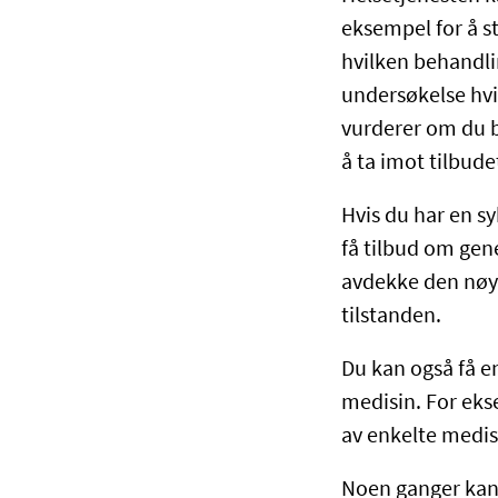
eksempel for å st
hvilken behandli
undersøkelse hvi
vurderer om du b
å ta imot tilbude
Hvis du har en s
få tilbud om gen
avdekke den nøy
tilstanden.
Du kan også få e
medisin. For eks
av enkelte medis
Noen ganger kan 