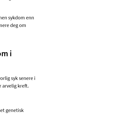
annen sykdom enn
ormere deg om
om i
orlig syk senere i
 arvelig kreft.
set genetisk