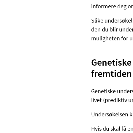
informere deg om
Slike undersøkel
den du blir under
muligheten for u
Genetiske 
fremtiden
Genetiske undersø
livet (prediktiv 
Undersøkelsen kan
Hvis du skal få e