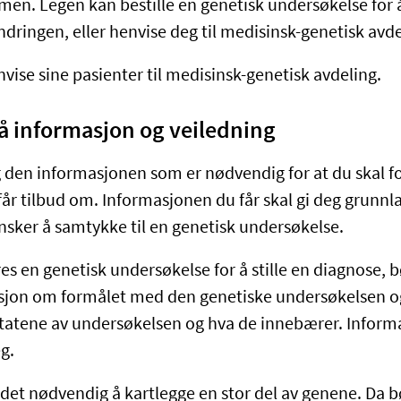
en. Legen kan bestille en genetisk undersøkelse
for 
ndringen
, eller henvise deg til medisinsk-genetisk avde
nvise sine pasienter til
medisinsk-genetisk avdeling
.
på informasjon og veiledning
g den informasjonen som er nødvendig for at du skal fo
år tilbud om. Informasjonen du får skal gi deg grunnla
sker å samtykke til en genetisk undersøkelse.
res en genetisk undersøkelse for å stille en diagnose, 
sjon om formålet med den genetiske undersøkelsen o
ltatene av undersøkelsen og hva de innebærer. Inform
g.
er det nødvendig å kartlegge en stor del av genene. Da 