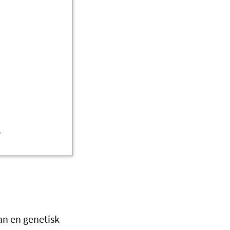
?
an en genetisk