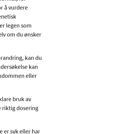
or å vurdere
enetisk
 er legen som
selv om du ønsker
orandring, kan du
undersøkelse kan
ykdommen eller
klare bruk av
riktig dosering
er syk eller har