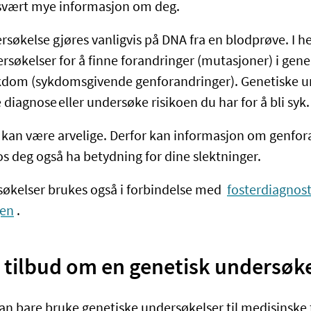
 svært mye informasjon om deg.
rsøkelse gjøres vanligvis på DNA fra en blodprøve. I h
ersøkelser for å finne forandringer (mutasjoner) i ge
ykdom (sykdomsgivende genforandringer). Genetiske u
e diagnose eller undersøke risikoen du har for å bli syk.
 kan være arvelige. Derfor kan informasjon om genfo
s deg også ha betydning for dine slektninger.
økelser brukes også i forbindelse med
fosterdiagnos
gen
.
g tilbud om en genetisk undersøk
an bare bruke genetiske undersøkelser til medisinske 