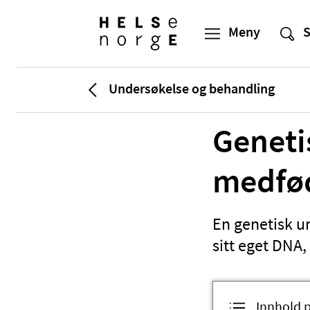
Undersøkelse og behandling
Geneti
medfød
En genetisk u
sitt eget DNA,
Innhold 