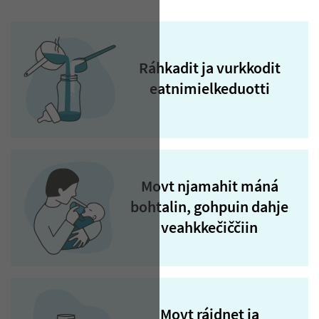
Ráhkadit ja vurkkodit
eatnimielkeduotti
Movt njamahit máná
bohtalin, gohpuin dahje
veahkkečiččiin
Movt ráidnet ja