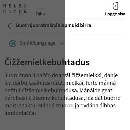
Buot njuoratmánábiepmuid birra
Språk/Language
Čižžemielkebuhtadus
Jus mánná ii oaččo doarvái čižžemielkki, dahje
lea dárbu lasáhussii čižžemielkái, ferte mánná
oažžut čižžemielkebuhtadusa. Mánáide geat
dárbbašit čižžemielkebuhtadusa, lea dat buorre
molssaeaktu. Mánná stuorru ja ovdána áibbas
lunddolaččat.