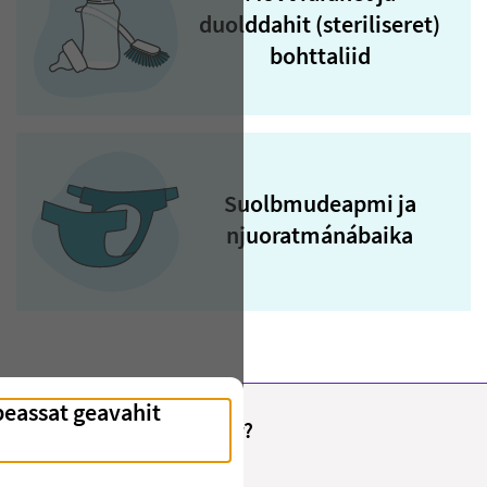
duolddahit (steriliseret)
bohttaliid
Suolbmudeapmi ja
njuoratmánábaika
Fant du det du lette etter?