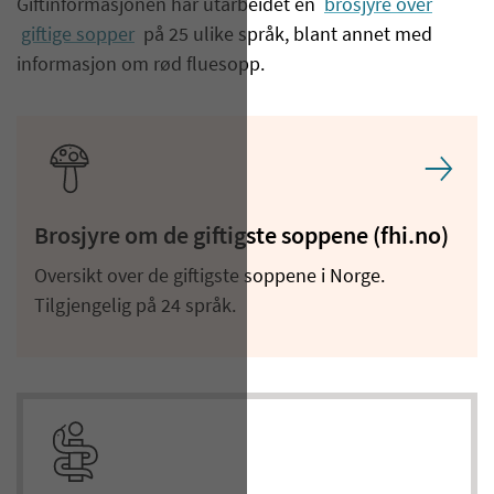
​Giftinformasjonen har utarbeidet en
brosjyre over
giftige sopper
på 25 ulike språk, blant annet med
informasjon om rød fluesopp.
Brosjyre om de giftigste soppene (fhi.no)
Oversikt over de giftigste soppene i Norge.
Tilgjengelig på 24 språk.