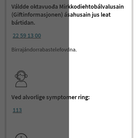
Váldde oktavuođa Mirkkodiehtobálvalusain
(Giftinformasjonen) ásahusain jus leat
bártidan.
22 59 13 00
Birrajándorrabas
telefovdna
.
Ved alvorlige symptomer ring:
113