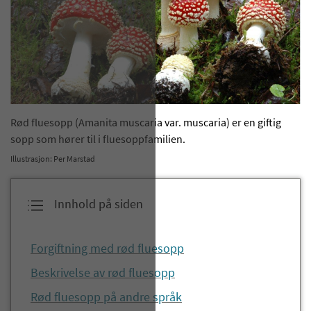
​Rød fluesopp (Amanita muscaria var. muscaria) er en giftig​
sopp som hører til i fluesoppfamilien.
Illustrasjon: Per Marstad
Innhold på siden
​​​Forgiftning med rød fluesopp​​​
Beskrivelse av rød fluesopp
​Rød fluesopp på andre språk