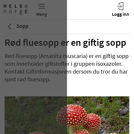
Sopp
Rød fluesopp er en giftig sopp
Rød fluesopp (Amanita muscaria) er en giftig sopp
som inneholder giftstoffer i gruppen isoxazoler.
Kontakt Giftinformasjonen dersom du tror du har
spist rød fluesopp.