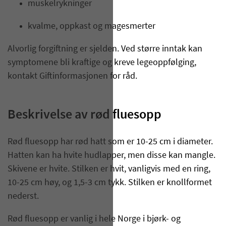
muskelrykninger
kvalme, oppkast og magesmerter
Alvorlig forgiftning er sjelden. Ved større inntak kan
symptomene bli kraftige og kreve legeoppfølging,
kontakt Giftinformasjonen for råd.
Beskrivelse av rød fluesopp
Rød fluesopp har rød hatt som er 10-25 cm i diameter.
Hatten kan ha hvite hudlapper, men disse kan mangle.
Skivene er hvite. Stilken er hvit, vanligvis med en ring,
10-25 cm høy, og 1,5-3 cm tykk. Stilken er knollformet
nederst.
Rød fluesopp er vanlig i hele Norge i bjørk- og