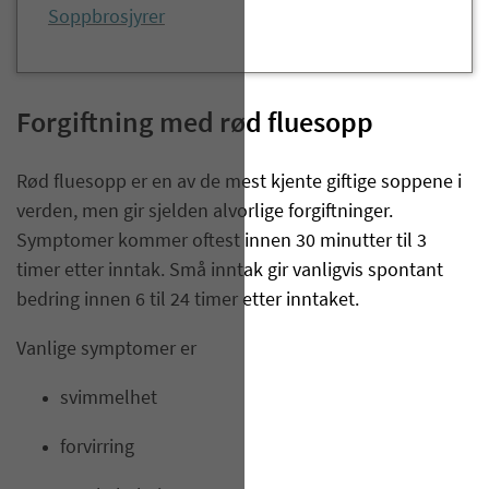
Soppbrosjyrer
​​​Forgiftning med rød fluesopp​​​
Rød fluesopp er en av de mest kjente giftige soppene i
verden, men gir sjelden alvorlige forgiftninger.
Symptomer kommer oftest innen 30 minutter til 3
timer etter inntak. Små inntak gir vanligvis spontant
bedring innen 6 til 24 timer etter inntaket.
Vanlige symptomer er
svimmelhet
forvirring