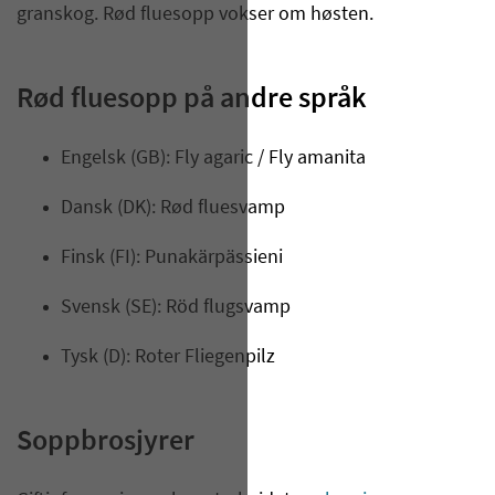
granskog. Rød fluesopp vokser om høsten.
​Rød fluesopp på andre språk
Engelsk (GB): Fly agaric / Fly amanita
Dansk (DK): Rød fluesvamp
Finsk (FI): Punakärpässieni
Svensk (SE): Röd flugsvamp​​​
Tysk (D): Roter Fliegenpilz
Soppbrosjyrer