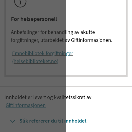
For helsepersonell
Anbefalinger for behandling av akutte
forgiftninger, utarbeidet av Giftinformasjonen.
Emnebibliotek forgiftninger
(helsebiblioteket.no)
Innholdet er levert og kvalitetssikret av
Giftinformasjonen
Slik refererer du til innholdet