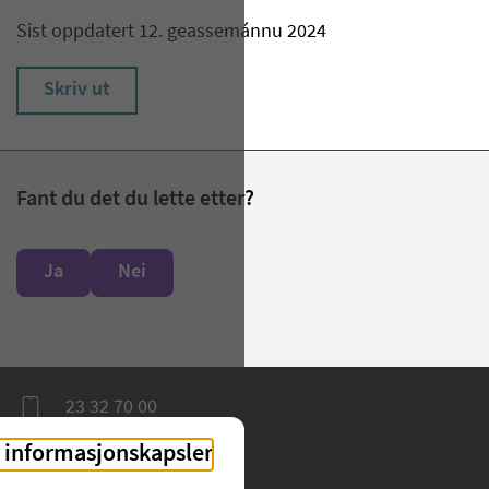
Sist oppdatert 12. geassemánnu 2024
Skriv ut
Fant du det du lette etter?
Ja
Nei