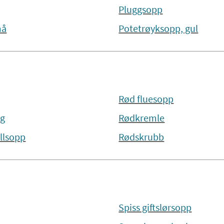
Pluggsopp
må
Potetrøyksopp, gul
Rød fluesopp
ng
Rødkremle
llsopp
Rødskrubb
Spiss giftslørsopp