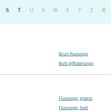
S
T
U
V
W
X
Y
Z
Æ
Brun fluesopp
Butt giftslørsopp
Fluesopp, grønn
Fluesopp, hvit