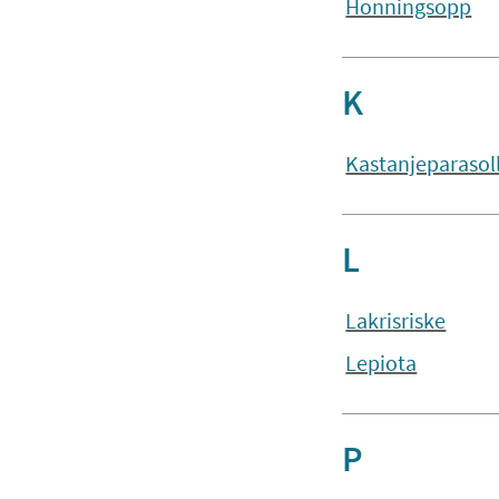
Honningsopp
K
Kastanjeparasol
L
Lakrisriske
Lepiota
P