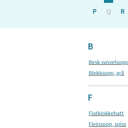
P
Q
R
B
Besk svovelsopp
Blekksopp, grå
F
Flatklokkehatt
Fleinsopp, spiss