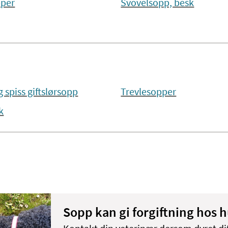
pper
Svovelsopp, besk
 spiss giftslørsopp
Trevlesopper
k
Sopp kan gi forgiftning hos 