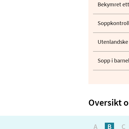
Bekymret ett
Soppkontrol
Utenlandske 
Sopp i barn
Oversikt o
A
B
C