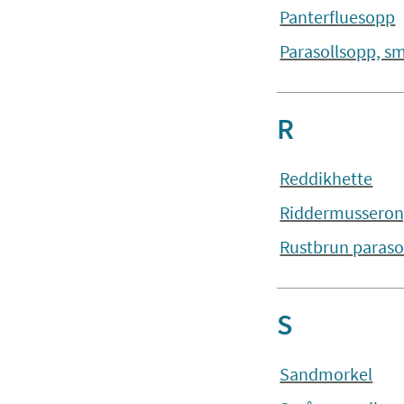
Panterfluesopp
Parasollsopp, s
R
Reddikhette
Riddermussero
Rustbrun paraso
S
Sandmorkel