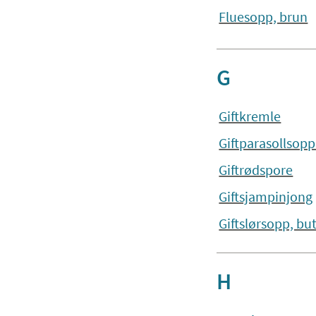
Fluesopp, brun
G
Giftkremle
Giftparasollsopp
Giftrødspore
Giftsjampinjong
Giftslørsopp, bu
H