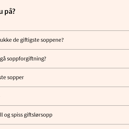
u på?
ukke de giftigste soppene?
å soppforgiftning?
ste sopper
p
l og spiss giftslørsopp