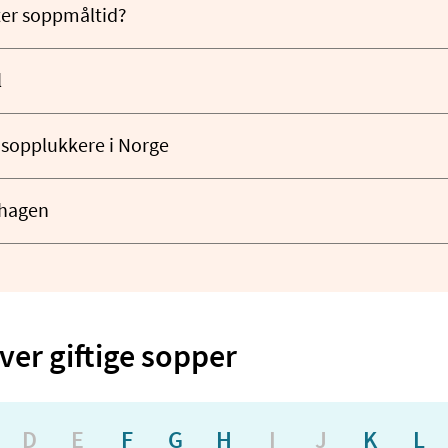
er soppmåltid?
l
sopplukkere i Norge
ehagen
ver giftige sopper
D
E
F
G
H
I
J
K
L