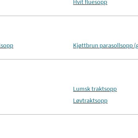
Hvit fluesopp
lsopp
Kjøttbrun parasollsopp (g
Lumsk traktsopp
Løvtraktsopp