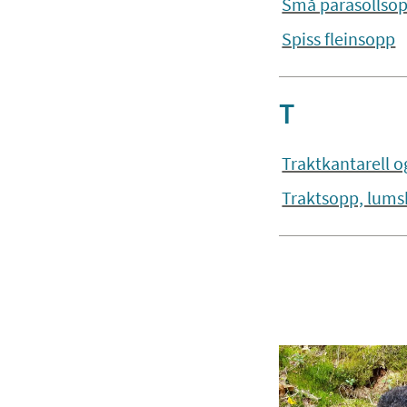
Små parasollso
Spiss fleinsopp
T
Traktkantarell og
Traktsopp, lums