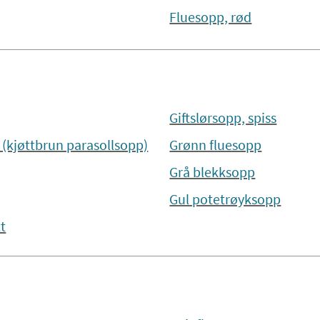
Fluesopp, rød
Giftslørsopp, spiss
 (kjøttbrun parasollsopp)
Grønn fluesopp
Grå blekksopp
Gul potetrøyksopp
tt