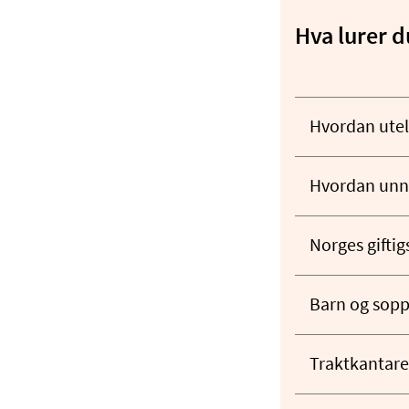
Hva lurer d
Hvordan utel
Hvordan unng
Norges giftig
Barn og sop
Traktkantarel