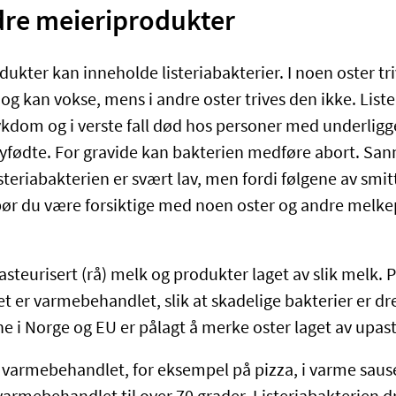
dre meieriprodukter
ukter kan inneholde listeriabakterier. I noen oster tr
 og kan vokse, mens i andre oster trives den ikke. List
 sykdom og i verste fall død hos personer med underlig
ødte. For gravide kan bakterien medføre abort. Sann
listeriabakterien er svært lav, men fordi følgene av smi
 bør du være forsiktige med noen oster og andre melk
steurisert (rå) melk og produkter laget av slik melk. 
t er varmebehandlet, slik at skadelige bakterier er dr
 i Norge og EU er pålagt å merke oster laget av upast
r varmebehandlet, for eksempel på pizza, i varme sause