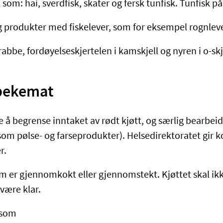
k som: hai, sverdfisk, skater og fersk tunfisk. Tunfisk på
og produkter med fiskelever, som for eksempel rognlev
abbe, fordøyelseskjertelen i kamskjell og nyren i o-skj
spekemat
e å begrense inntaket av rødt kjøtt, og særlig bearbei
som pølse- og farseprodukter). Helsedirektoratet gir k
r.
om er gjennomkokt eller gjennomstekt. Kjøttet skal ik
 være klar.
 som