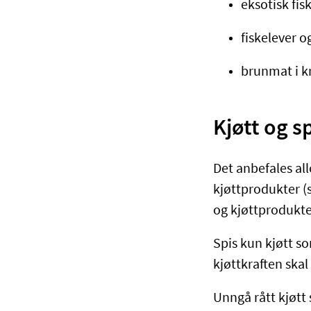
eksotisk fis
fiskelever 
brunmat i kr
Kjøtt og 
Det anbefales all
kjøttprodukter (
og kjøttprodukte
Spis kun kjøtt s
kjøttkraften skal
Unngå rått kjøtt