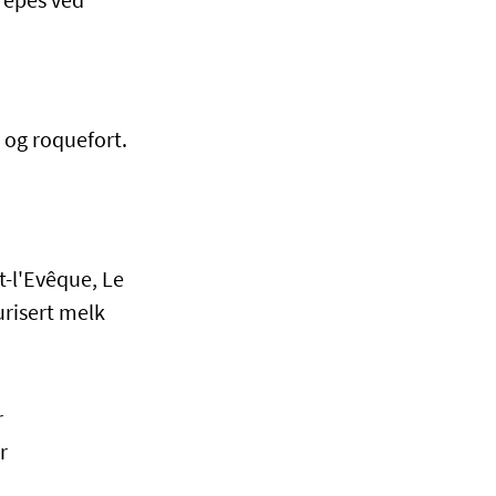
drepes ved
og roquefort.
t-l'Evêque, Le
urisert melk
r
r