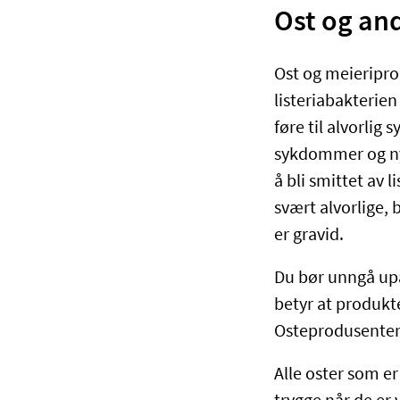
Ost og an
Ost og meieriprod
listeriabakterien
føre til alvorlig
sykdommer og nyf
å bli smittet av 
svært alvorlige,
er gravid.
Du bør unngå upa
betyr at produkte
Osteprodusentene
Alle oster som e