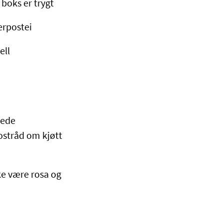
 boks er trygt
erpostei
ell
dede
ostråd om kjøtt
ke være rosa og