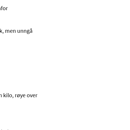
nfor
isk, men unngå
 kilo, røye over