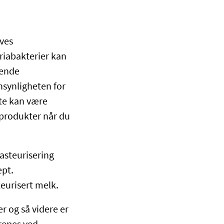
ives
eriabakterier kan
gende
synligheten for
tte kan være
eprodukter når du
Pasteurisering
ept.
eurisert melk.
r og så videre er