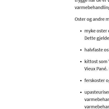
trygge når de er
varmebehandlin
Oster og andre 
myke oster 
Dette gjelde
halvfaste os
kittost som 
Vieux Pané. 
ferskoster 
upasteuriser
varmebehand
varmebehan