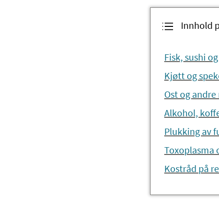
Innhold 
Fisk, sushi o
Kjøtt og spe
Ost og andre
Alkohol, koff
Plukking av f
Toxoplasma og
Kostråd på re