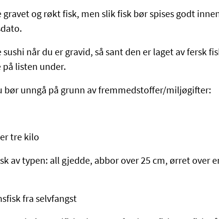
 gravet og røkt fisk, men slik fisk bør spises godt inne
dato.
 sushi når du er gravid, så sant den er laget av fersk f
 på listen under.
u bør unngå på grunn av fremmedstoffer/miljøgifter:
er tre kilo
sk av typen: all gjedde, abbor over 25 cm, ørret over en
nsfisk fra selvfangst