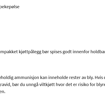
pekepølse
mpakket kjøttpålegg bør spises godt innenfor holdba
yholdig ammunisjon kan inneholde rester av bly. Hvis d
ravid, bør du unngå viltkjøtt hvor det er risiko for blyr
en.