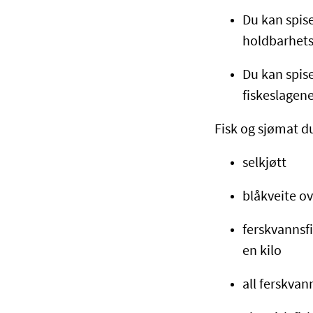
Du kan spise
holdbarhets
Du kan spise
fiskeslagene
Fisk og sjømat d
selkjøtt
blåkveite ov
ferskvannsfi
en kilo
all ferskvan