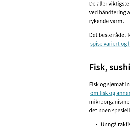
De aller viktigst
ved håndtering a
rykende varm.
Det beste rådet 
spise variert og
Fisk, sush
Fisk og sjømat in
om fisk og anne
mikroorganismer 
det noen spesiell
Unngå rakfis