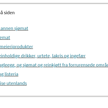
på siden
g annen sjømat
kemat
 meieriprodukter
einholdige drikker, urtete, lakris og ingefær
ugleegg, og sjømat og reinkjøtt fra forrurensede områ
 listeria
ise utenlands