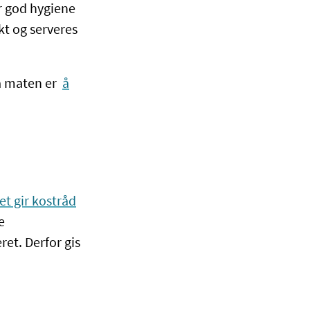
or god hygiene
kt og serveres
ra maten er
å
et gir kostråd
e
et. Derfor gis