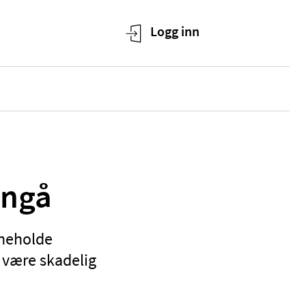
nngå
nneholde
 være skadelig