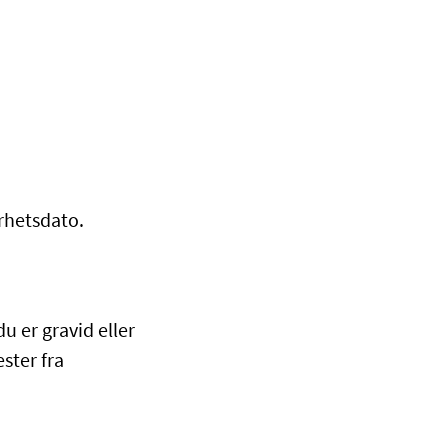
rhetsdato.
u er gravid eller
ester fra