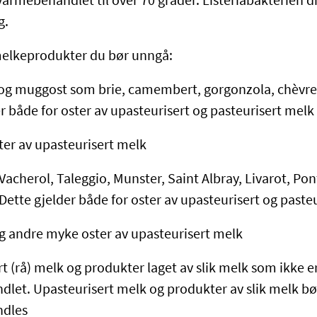
 varmebehandlet til over 70 grader. Listeriabakterien 
g.
melkeprodukter du bør unngå:
og muggost som brie, camembert, gorgonzola, chèvre 
r både for oster av upasteurisert og pasteurisert melk
ter av upasteurisert melk
Vacherol, Taleggio, Munster, Saint Albray, Livarot, Pon
Dette gjelder både for oster av upasteurisert og paste
og andre myke oster av upasteurisert melk
t (rå) melk og produkter laget av slik melk som ikke e
let. Upasteurisert melk og produkter av slik melk bø
dles