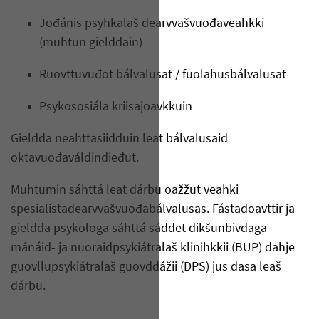
Jođánis psyhkalaš dearvvašvuođaveahkki
(muhtun gielddain)
Ruovttuvuđot bálvalusat / fuolahusbálvalusat
Psykososiála kriisajoavkkuin
Gieldda neahttasiidduin leat bálvalusaid
oktavuođaváldindieđut.
Muhtumin sáhttá leat dárbu oažžut veahki
spesialistadearvvašvuođabálvalusas. Fástadoavttir ja
gieldda psykologa sáhttá sáddet dikšunbivdaga
mánáid- ja nuoraidpsykiátralaš klinihkkii (BUP) dahje
guovllupsykiátralaš guovddážii (DPS) jus dasa leaš
dárbu.