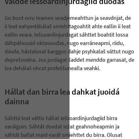
Váldde iešsoardinjurdagiid duođas
Go buot orru leamen veadjemeahttun ja seavdnjat, de
ii leat eahpedábálaš smiehttagoahtit ahte eallin ii leat
eallin veara. Iešsoardinjurdagat sáhttet boahtit lossa
dáhpáhusaid oktavuođas, nugo earráneapmi, riidu,
dávda, hástalusat barggus dahje psyhkalaš váttut nugo
deprešuvdna. Jus jurdagat šaddet menddo garrasat, de
lea dehálaš ohcat profeššunealla veahki.
Hállat dan birra lea dahkat juoidá
dainna
Sáhttá leat váttis hállat iešsoardinjurdagiid birra
earáiguin. Sáhtát dovdat iežat geahnoheapmin ja
sáhtát ballat maid earát smiehttet du birra. Olusat