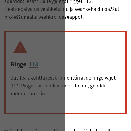
soarddát iežat? Dalle galggat riŋget 113.
Heahtebálvalus veahkeha du ja veahkeha du oažžut
profeššunealla veahki viidáseappot.
Riŋge
113
Jus lea akuhtta iešsorbmenvárra, de riŋge vajot
113. Riŋge baicce oktii menddo olu, go oktii
menddo unnán.