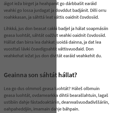
áigot ieža birget ja heahpanit go dárbbašit earáid
veahki go lossa jurdagat ja dovddut badjánit. Dilli orru
roahkkasan, ja sáhttá leat váttis oaidnit čovdosiid.
Lihkká, jus don beasat cakki badjel ja hálat soapmásiin
geasa luohtát, sáhtát oažžut veahki oaidnit čovdosiid.
Hállat dan birra lea dahkat juoidá dainna, ja dat lea
vuosttaš lávki čoavdigoahtit váttisvuođaid. Don
veahkehat iežat jus don divttát earáid veahkehit du.
Geainna son sáhtát hállat?
Lea go dus olmmoš geasa luohtát? Háleš olbmuin
geasa luohtát, ovdamearkka dihtii bearašlahtuin, lagaš
ustibiin dahje fástadoaktáriin, dearvvašvuođadivššáriin,
oahpaheddjiin, imamain dahje báhpain.