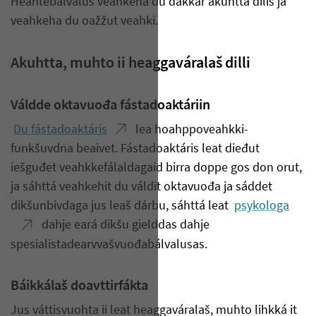
Heahtebálvalus veahkeha du dakkár akuhtta dilis ja
veahkeha du oažžut veahki.
Akuhtta, muhto ii heaggaváralaš dilli
Váldde oktavuođa fástadoaktáriin
Du fástadoaktáris
lea hoahppoveahkki-
funkšuvdna beaivet. Fástadoaktáris leat dieđut
iešguđet veahkkefálaldagaid birra doppe gos don orut,
ja sáhttá veahkehit du váldit oktavuođa ja sáddet
dikšunbivdaga jus leaš dárbu, sáhttá leat
psykologa
dahje eará dikšu gielddas dahje
spesialistadearvvašvuođabálvalusas.
Báikkálaš doavttirfákta
Jus váttisvuohta ii leat heaggaváralaš, muhto lihkká it