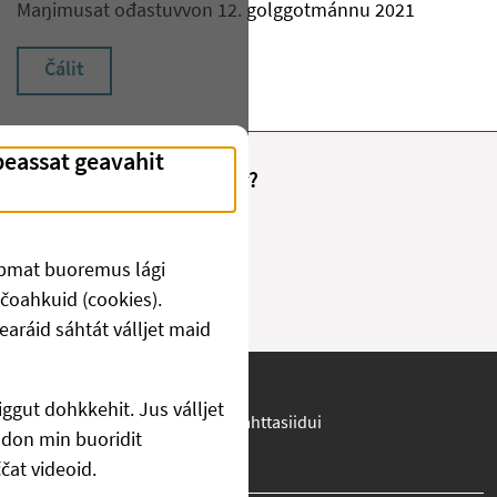
Maŋimusat ođastuvvon 12. golggotmánnu 2021
Čálit
Fant du det du lette etter?
Juo
Ii