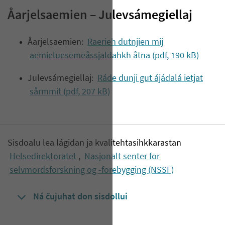
Åarjelsaemien – Julevsámegiellaj
Åarjelsaemien:
Raerieh dutnjien mij
aemieluesemeåssjaldahkh åtna (pdf, 190 kB)
Julevsámegiellaj:
Ráde dunji gut ájádalá ietjat
sårmmit (pdf, 207 kB)
Sisdoalu lea lágidan ja kvalitehtasihkkarastan
Helsedirektoratet
,
Nasjonalt senter for
selvmordsforskning og -forebygging (NSSF)
Ná čujuhat don sisdollui