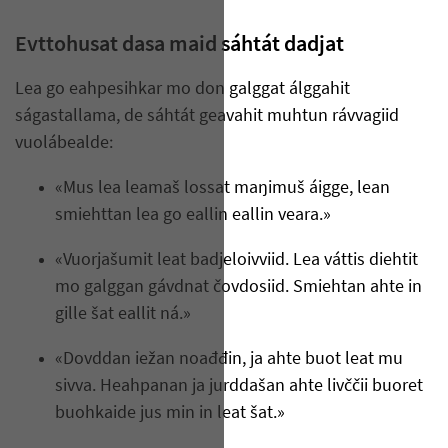
Evttohusat dasa maid sáhtát dadjat
Lea go eahpesihkar mo don galggat álggahit
ságastallama, de sáhtát geavahit muhtun rávvagiid
vuolábealde:
«Mus lea leamaš lossat maŋimuš áigge, lean
smiehttan lea go eallin eallin veara.»
«Vuorjašumit leat badjeloivviid. Lea váttis diehtit
mo galggan gávdnat čovdosiid. Smiehtan ahte in
gille šat eallit ná.»
«Dovddan iežan noađđin, ja ahte buot leat mu
sivva. Heahpanan ja jurddašan ahte livččii buoret
buohkaide jus min in leat šat.»