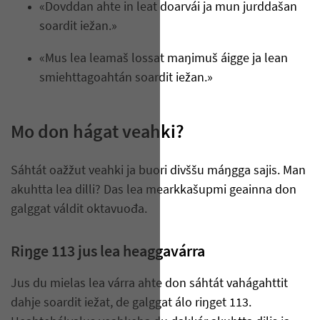
«Dovddan ahte in leat doarvái ja mun jurddašan
soardit iežan.»
«Mus lea leamaš lossat maŋimuš áigge ja lean
smiehttagoahtán soardit iežan.»
Mo don hágat veahki?
Sáhtát oažžut veahki ja buori divššu máŋgga sajis. Man
akuhtta lea dilli? Das lea mearkkašupmi geainna don
galggat váldit oktavuođa.
Riŋge 113 jus lea heaggavárra
Jus du mielas lea várra ahte don sáhtát vahágahttit
dahje soardit iežat, de galggat álo riŋget 113.