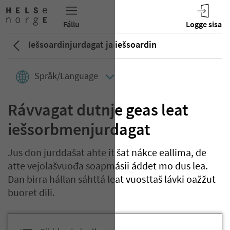
Iešsoardinjurdagat ja iešsoardin
Språk/Language
Rávvagat dutnje geas leat
iešsorbmenjurdagat
Jus don jurddašat ahte it šat nákce eallima, de
atte vejolašvuođa soapmásii áddet mo dus lea.
Dan birra hállan sáhttá leat vuosttaš lávki oažžut
buoret dili.