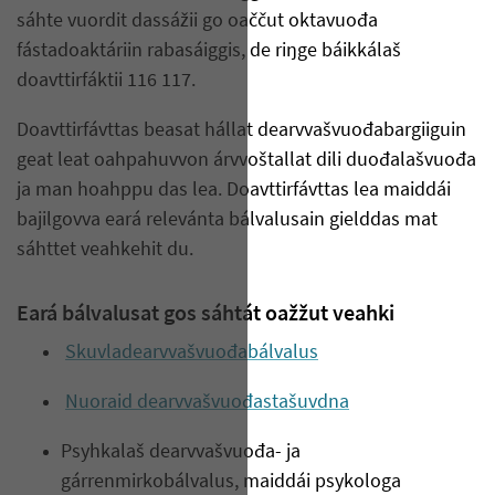
sáhte vuordit dassážii go oaččut oktavuođa
fástadoaktáriin rabasáiggis, de riŋge báikkálaš
doavttirfáktii 116 117.
Doavttirfávttas beasat hállat dearvvašvuođabargiiguin
geat leat oahpahuvvon árvvoštallat dili duođalašvuođa
ja man hoahppu das lea. Doavttirfávttas lea maiddái
bajilgovva eará relevánta bálvalusain gielddas mat
sáhttet veahkehit du.
Eará bálvalusat gos sáhtát oažžut veahki
Skuvladearvvašvuođabálvalus
Nuoraid dearvvašvuođastašuvdna
Psyhkalaš dearvvašvuođa- ja
gárrenmirkobálvalus, maiddái psykologa