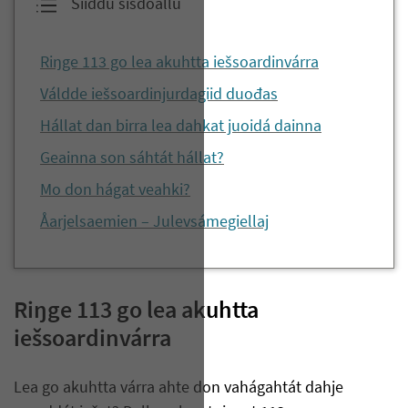
Siiddu sisdoallu
Riŋge 113 go lea akuhtta iešsoardinvárra
Váldde iešsoardinjurdagiid duođas
Hállat dan birra lea dahkat juoidá dainna
Geainna son sáhtát hállat?
Mo don hágat veahki?
Åarjelsaemien – Julevsámegiellaj
Riŋge 113 go lea akuhtta
iešsoardinvárra
Lea go akuhtta várra ahte don vahágahtát dahje