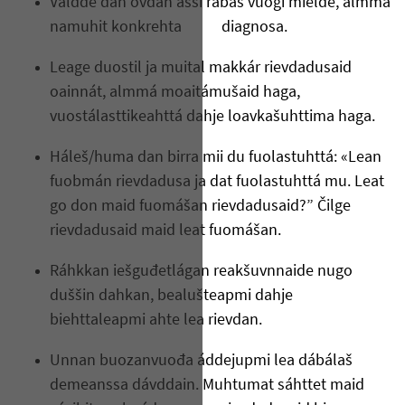
Váldde dan ovdan ášši rabas vuogi mielde, almmá
namuhit konkrehta diagnosa.
Leage duostil ja muital makkár rievdadusaid
oainnát, almmá moaitámušaid haga,
vuostálasttikeahttá dahje loavkašuhttima haga.
Háleš/huma dan birra mii du fuolastuhttá: «Lean
fuobmán rievdadusa ja dat fuolastuhttá mu. Leat
go don maid fuomášan rievdadusaid?” Čilge
rievdadusaid maid leat fuomášan.
Ráhkkan iešguđetlágan reakšuvnnaide nugo
duššin dahkan, bealušteapmi dahje
biehttaleapmi ahte lea rievdan.
Unnan buozanvuođa áddejupmi lea dábálaš
demeanssa dávddain. Muhtumat sáhttet maid