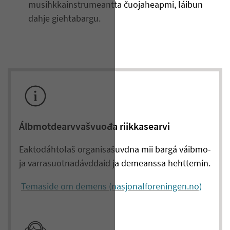
musihkkainstrumeantta čuojaheapmi, láibun
dahje giehtabargu.
Álbmotdearvvašvuođa riikkasearvi
Eaktodáhtolaš organisašuvdna mii bargá váibmo-
ja varrasuotnadávddaid ja demeanssa
hehttemin.
Temaside om demens (nasjonalforeningen.no)