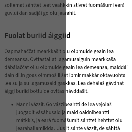
sollemat sáhttet leat veahkkin stivret fuomášumi eará
guvlui dan sadjái go olu jearahit.
Fuolat buriid áiggiid
Oapmahaččat mearkkašit olu olbmuide geain lea
demeansa. Ovttastallat lagamusaiguin mearkkaša
dábálaččat ollu olbmuide geain lea demeansa, maiddái
dain dilin goas olmmoš ii šat ipmir makkár oktavuohta
lea su ja su lagamusaid gaskkas. Lea dehálaš gávdnat
áiggi buriid bottuide ovttas návddašit.
Manni vázzit. Go vázzibeahtti de lea vejolaš
juogadit vásáhusaid ja maid oaidnibeahtti
mátkkis, ja eará fuomášumit sáhttet hehttet olu
jearahallamiidda. Jus it sáhte vázzit, de sáhttá