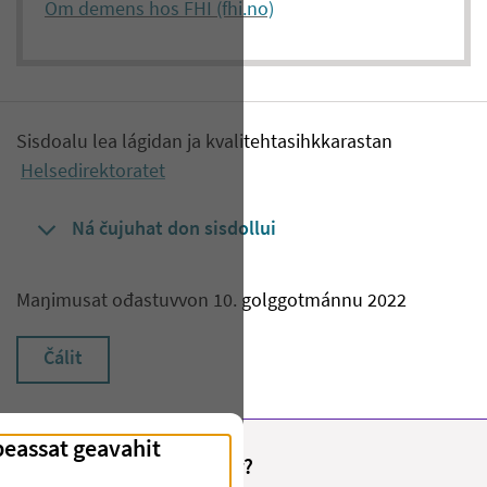
Om demens hos FHI (fhi.no)
Sisdoalu lea lágidan ja kvalitehtasihkkarastan
Helsedirektoratet
Ná čujuhat don sisdollui
Maŋimusat ođastuvvon 10. golggotmánnu 2022
Čálit
Fant du det du lette etter?