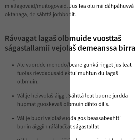
miellagovaid/muitogovaid. Jus lea olu mii dáhpáhuvvá
oktanaga, de sáhttá jorbbodit.
Rávvagat lagaš olbmuide vuosttaš
ságastallamii vejolaš demeanssa birra
Ale vuordde menddo/beare guhká riŋget jus leat
fuolas rievdadusaid ektui muhtun du lagaš
olbmuin.
Vállje heivvolaš áiggi. Sáhttá leat buorre jurdda
hupmat guoskevaš olbmuin dihto dilis.
Vállje buori vejolašvuođa gos beassabeahtti
buriin áiggiin ráfálaččat ságastallat