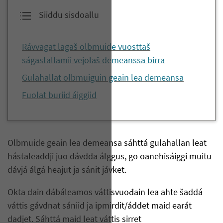
Siiddu sisdoallu
Rávvagat lagaš olbmuide vuosttaš
ságastallamii vejolaš demeanssa birra
Gulahallat olbmuiguin geain lea demeansa
Fuolat buriid áiggiid
Olbmuide geain lea demeansa sáhttá gulahallan leat
hástaleaddji juo dávdda álggus, go oanehisáiggi muitu
dávjá álgá heajut ja sánit jávket.
Okta dain dábáleamos váttisvuođain lea ahte šaddá
váttis gávdnat sániid ja ipmirdit/áddet maid earát
dadjet. Sáhttá maid leat váttis sirret