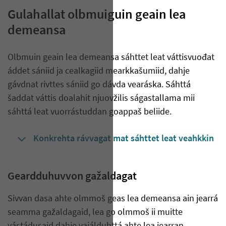
Gulahallat olbmuiguin geain lea
demeansa
Olbmuin geain lea demeansa sáhttet leat váttisvuođat
áddet sániid ja cealkagiid mearkkašumiid, dahje
gávdnat rivttes sániid go dávda vearáska. Sáhttá
šaddat váttis doalahit njuovžilis ságastallama mii
sáhttá leat vuorrástuddan goappaš beliide.
Konkrehta rávvagat mat sáhttet leat veahkkin
Geardduhuvvon gažaldagat
Sivvan dasa ahte olmmoš geas lea demeansa ain jearrá
seamma gažaldagaid, lea go olmmoš ii muitte