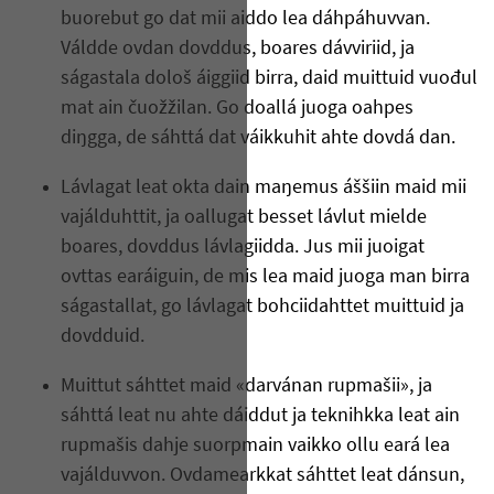
buorebut go dat mii aiddo lea dáhpáhuvvan.
Váldde ovdan dovddus, boares dávviriid, ja
ságastala dološ áiggiid birra, daid muittuid vuođul
mat ain čuožžilan. Go doallá juoga oahpes
diŋgga, de sáhttá dat váikkuhit ahte dovdá dan.
Lávlagat leat okta dain maŋemus áššiin maid mii
vajálduhttit, ja oallugat besset lávlut mielde
boares, dovddus lávlagiidda. Jus mii juoigat
ovttas earáiguin, de mis lea maid juoga man birra
ságastallat, go lávlagat bohciidahttet muittuid ja
dovdduid.
Muittut sáhttet maid «darvánan rupmašii», ja
sáhttá leat nu ahte dáiddut ja teknihkka leat ain
rupmašis dahje suorpmain vaikko ollu eará lea
vajálduvvon. Ovdamearkkat sáhttet leat dánsun,