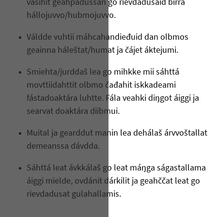
vásihit geahpádussan go rievdadusaid birra
hállojuvvo/hubmojuvvo.
Váldde vuhtii máhcahandieđuid dan olbmos
geainna háleštat/humat ja čájet áktejumi.
Smiehta/jurddaš lea go mihkke mii sáhttá
movttiidahttit olbmo čađahit iskkadeami
fástadoaktára luhtte. Fála veahki diŋgot áiggi ja
searvat doaktára diibmui.
Muital ja gearddut manin lea dehálaš árvvoštallat
demeanssa dávdda.
Sáhttá leat ávkkálaš go leat máŋga ságastallama
áiggi mielde, ovdánit dárkilit ja geahččat leat go
rievdadusat gulahallamis.