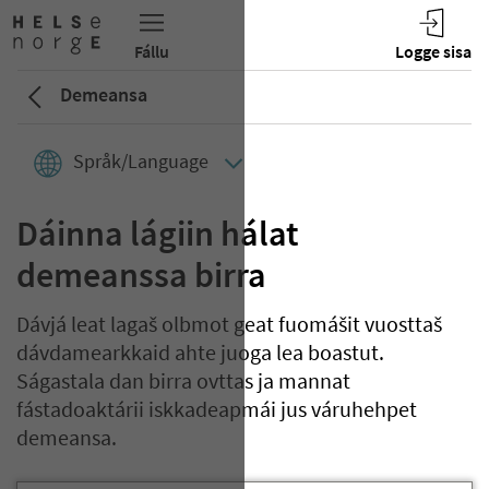
Demeansa
Språk/Language
Dáinna lágiin hálat
demeanssa birra
Dávjá leat lagaš olbmot geat fuomášit vuosttaš
dávdamearkkaid ahte juoga lea boastut.
Ságastala dan birra ovttas ja mannat
fástadoaktárii iskkadeapmái jus váruhehpet
demeansa.