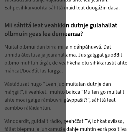
vástádusaid dahje vajálduhttá ahte lea jearran.
Eahpesihkarvuohta sáhttá maid leat duogážin dasa.
Mii sáhttá leat veahkkin dutnje gulahallat
olbmuin geas lea demeansa?
Muital olbmui dan birra mii ain dáhpáhuvvá. Dat
unnida áŧestusa ja jearahallama. Jus galggat guođđit
olbmo muhtun áigái, de veahkeha olu sihkkarastit ahte
máhcat/boađát fas fargga.
Vástádusat nugo "Lean juo muitalan dutnje dan
máŋgii!", ii veahket. muhto baicca "Muiten go muitalit
ahte moai galge rámbuvrii gávppašit?", sáhttá leat
eambbo ráfáidahttin.
Vánddardit, guldalit rádio, geahččat TV, lohkat aviissa,
fállat biepmu ja juhkamuša dahje muhtin eará positiiva