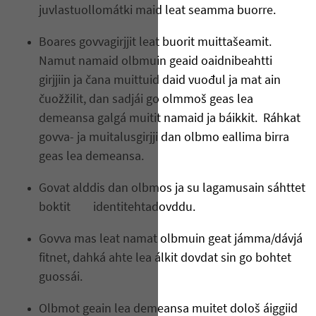
juvlastuollomátki maid leat seamma buorre.
Boares govvagirjjit leat buorit muittašeamit.
Namut namaid olbmuin geaid oaidnibeahtti
girjjiin ja čana muittuid daid vuođul ja mat ain
čuožžilit, dan sadjái go olmmoš geas lea
demeansa galgá muitit namaid ja báikkit. Ráhkat
govva- ja muitalusgirjji dan olbmo eallima birra
geas lea demeansa.
Govat alddis dan olbmos ja su lagamusain sáhttet
boktit identitehtadovddu.
Govva mas leat namat olbmuin geat jámma/dávjá
fitnet, dahká ahte lea álkit dovdat sin go bohtet
guossái.
Olbmot geain lea demeansa muitet dološ áiggiid