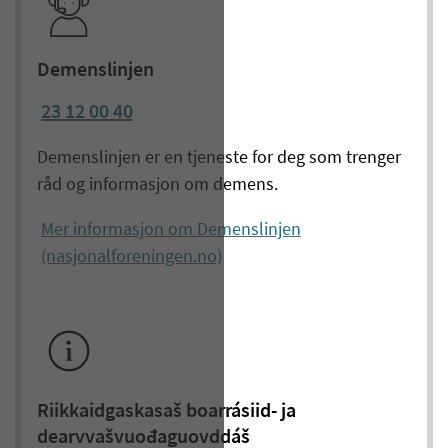
Demenslinjen
23 12 00 40
Demenslinjen er en tjeneste for deg som trenger
råd og informasjon om demens.
Mer informasjon om Demenslinjen
(nasjonalforeningen.no)
Riikkaidgaskasaš boarrásiid- ja
dearvvašvuođaguovddáš