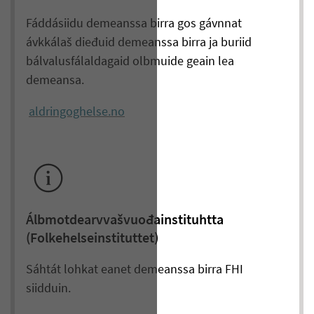
Fáddásiidu demeanssa birra gos gávnnat
ávkkálaš dieđuid demeanssa birra ja buriid
bálvalusfálaldagaid olbmuide geain lea
demeansa.
aldringoghelse.no
Álbmotdearvvašvuođainstituhtta
(Folkehelseinstituttet)
Sáhtát lohkat eanet demeanssa birra FHI
siidduin.