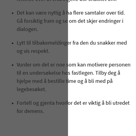
Det kan være nyttig å ha flere samtaler over tid.
Gå forsiktig fram og se om det skjer endringer i
dialogen.
Lytt til tilbakemeldinger fra den du snakker med
og vis respekt.
Vurder om det er noe som kan motivere personen
til en undersøkelse hos fastlegen. Tilby deg å
hjelpe med å bestille time og å bli med på
legebesøket.
Fortell og gjenta hvorfor det er viktig å bli utredet
for demens.