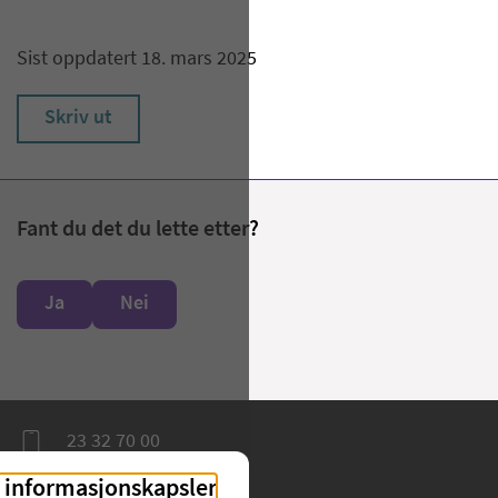
Sist oppdatert 18. mars 2025
Skriv ut
Fant du det du lette etter?
Ja
Nei