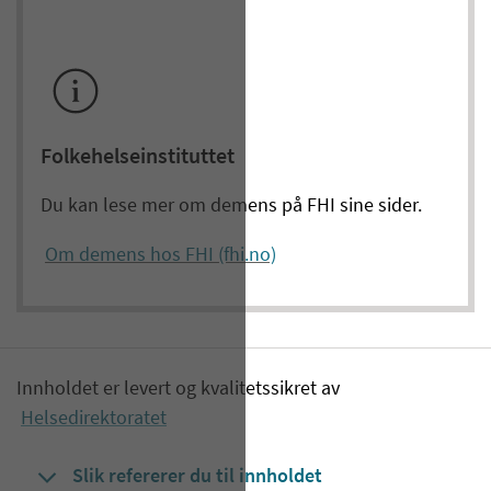
Folkehelseinstituttet
Du kan lese mer om demens på FHI sine sider.
Om demens hos FHI (fhi.no)
Innholdet er levert og kvalitetssikret av
Helsedirektoratet
Slik refererer du til innholdet