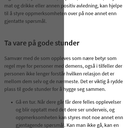
mat og drikke eller annen positiv avledning, kan hjelpe
til å styre oppmerksomheten over på noe annet enn
gjentatte spørsmål.
Ta vare på gode stunder
Samvær med de som oppleves som nære betyr som
regel mye for personer med demens, også i tilfeller der
personen ikke lenger forstår hvilken relasjon det er
mellom dem selv og de nærmeste. Det er viktig å rydde
plass til gode stunder for å hygge seg sammen.
Gå en tur. Når dere går får dere felles opplevelser
og blir opptatt med det dere ser underveis, og
oppmerksomheten kan styres mot noe annet enn
gjentagende spørsmål. Kan man ikke gå, kan en