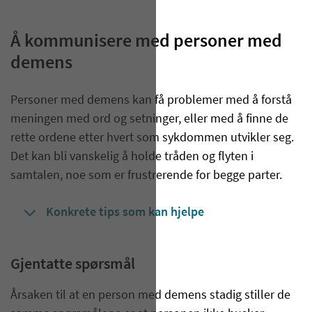
Å kommunisere med personer med
demens
Personer med demens kan få problemer med å forstå
meningen med ord og setninger, eller med å finne de
rette ordene etter hvert som sykdommen utvikler seg.
Det kan bli vanskelig å holde tråden og flyten i
samtalen, noe som er frustrerende for begge parter.
Konkrete tips som kan hjelpe
Gjentatte spørsmål
Årsaken til at en person med demens stadig stiller de