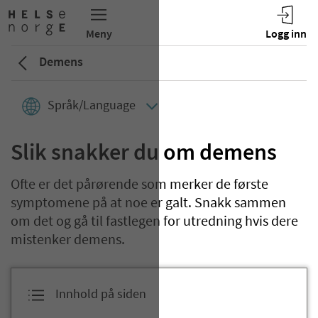
Demens
Språk/Language
Slik snakker du om demens
Ofte er det pårørende som merker de første
symptomene på at noe er galt. Snakk sammen
om det og gå til fastlegen for utredning hvis dere
mistenker demens.
Innhold på siden