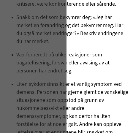
kritisere, være konfronterende eller sårende.
Snakk om det som bekymrer deg: «Jeg har
merket en forandring og det bekymrer meg. Har
du også merket endringer?» Beskriv endringene
du har merket.
Vær forberedt på ulike reaksjoner som
bagatellisering, forsvar eller avvising av at
personen har endret seg.
Liten sykdomsinnsikt er et vanlig symptom ved
demens. Personen har gjerne glemt de vanskelige
situasjonene som oppstod på grunn av
hukommelsessvikt eller andre
demenssymptomer, og kan derfor ha liten
forståelse for at noe er galt. Andre kan oppleve
lettelse over at endringene blir snakket om.