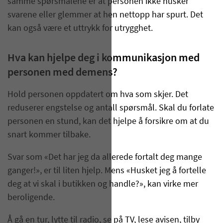
samme spørsmålene er at personen ikke husker
svarene eller glemmer at hen nettopp har spurt. Det
kan også være et uttrykk for utrygghet.
Hva kan hjelpe deg i kommunikasjon med
personen med demens?
Hold personen oppdatert om hva som skjer. Det
reduserer engstelse og antall spørsmål. Skal du forlate
personen en stund, kan det hjelpe å forsikre om at du
snart kommer tilbake.
Svar som «Det har jeg da allerede fortalt deg mange
ganger!», er til liten hjelp. Mens «Husket jeg å fortelle
deg at vi skal i butikken og handle?», kan virke mer
beroligende.
Å gå en tur, lytte til radio, se på TV, lese avisen, tilby