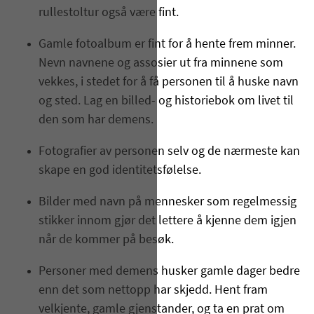
rullestoltur også være fint.
Gamle fotoalbum er fint for å hente frem minner.
Nevn navnene og assosier ut fra minnene som
vekkes, i stedet for å få personen til å huske navn
og sted. Lag en billed- og historiebok om livet til
den som har demens.
Fotografier av personen selv og de nærmeste kan
skape en god identitetsfølelse.
Bilder med navn på mennesker som regelmessig
stikker innom gjør det lettere å kjenne dem igjen
når de kommer på besøk.
Personer med demens husker gamle dager bedre
enn det som nettopp har skjedd. Hent fram
velkjente, gamle gjenstander, og ta en prat om