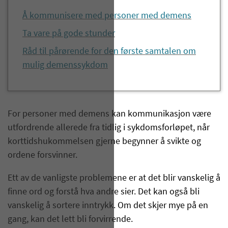
Å kommunisere med personer med demens
Ta vare på gode stunder
Råd til pårørende for den første samtalen om
mulig demenssykdom
For personer med demens kan kommunikasjon være
utfordrende allerede fra tidlig i sykdomsforløpet, når
korttidshukommelsen gjerne begynner å svikte og
ordene forsvinner.
Ett av de vanligste problemene er at det blir vanskelig å
finne ord og forstå hva andre sier. Det kan også bli
vanskelig å sortere inntrykk. Om det skjer mye på en
gang, kan det lett bli forvirrende.