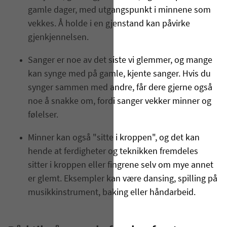
gamle dager, med utgangspunkt i minnene som
vekkes. Å holde i en gjenstand kan påvirke
gjenkjennelsen.
Sanger er noe av det siste vi glemmer, og mange
kan synge med på gamle, kjente sanger. Hvis du
synger sammen med andre, får dere gjerne også
noe å snakke om, fordi sanger vekker minner og
følelser.
Minner kan også "sitte i kroppen", og det kan
hende at ferdigheter og teknikken fremdeles
sitter i kroppen eller fingrene selv om mye annet
er glemt. Eksempler kan være dansing, spilling på
musikkinstrument, baking eller håndarbeid.