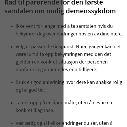
Råd til pårørende for den første
samtalen om mulig demenssykdom
Ikke vent for lenge med å ta samtalen hvis du
bekymrer deg over endringer hos en av dine nære.
Velg et passende tidspunkt. Noen ganger kan det
være lurt å ta opp bekymringen med den det
gjelder i en konkret situasjon der personen
oppfører seg annerledes enn tidligere.
Bruk en god anledning hvor dere kan snakke rolig
og ha god tid.
Ta det opp på en åpen måte, uten å nevne en
konkret diagnose.
Vær ærlig og si hvilke endringer du ser, uten å