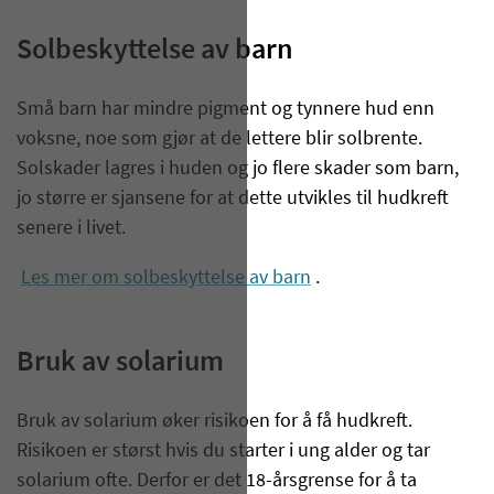
Solbeskyttelse av barn
Små barn har mindre pigment og tynnere hud enn
voksne, noe som gjør at de lettere blir solbrente.
Solskader lagres i huden og jo flere skader som barn,
jo større er sjansene for at dette utvikles til hudkreft
senere i livet.
Les mer om solbeskyttelse av barn
.
Bruk av solarium
Bruk av solarium
øker risikoen for å få hudkreft.
Risikoen er størst hvis du starter i ung alder og tar
solarium ofte. Derfor er det 18-årsgrense for å ta