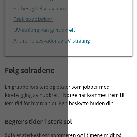
Solbeskyttelse av barn
Bruk av solarium
UV-stråling kan gi hudkreft
Andre helseskader av UV-stråling
Følg solrådene
En gruppe forskere og etater som jobber med
forebygging av hudkreft i Norge har kommet frem til
fem råd for hvordan du kan beskytte huden din:
Begrens tiden i sterk sol
Sola er sterkest om sommeren og i timene midt på