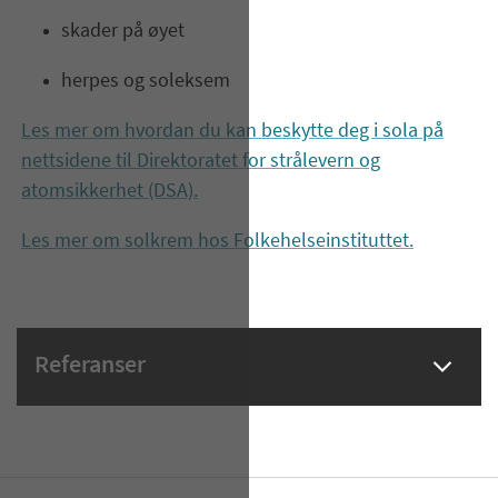
skader p
å øyet
herpes og soleksem
Les mer om hvordan du kan beskytte deg i sola på
nettsidene til Direktoratet for strålevern og
atomsikkerhet (DSA).
Les mer om solkrem hos Folkehelseinstituttet.
Referanser