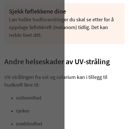
Sjekk føflekkene dine
Lær hvilke hudforandringer du skal se etter for å
oppdage føflekkreft (melanom) tidlig. Det kan
redde livet ditt.
Andre helseskader av UV-stråling
UV-strålingen fra sol og solarium kan i tillegg til
hudkreft føre til:
solbrenthet
rynker
sn
øblindhet