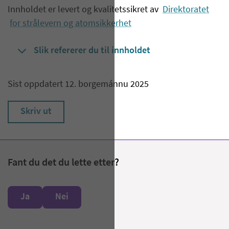
Innholdet er levert og kvalitetssikret av
Direktoratet
for strålevern og atomsikkerhet
Slik refererer du til innholdet
Sist oppdatert 12. borgemánnu 2025
Skriv ut
Fant du det du lette etter?
Ja
Nei