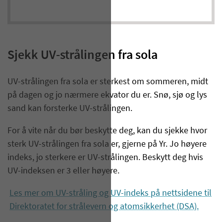
Sjekk UV-strålingen fra sola
UV-strålingen fra sola er sterkest om sommeren, midt
på dagen og jo nærmere ekvator du er. Snø, sjø og lys
sand kan forsterke UV-strålingen.
For å vite når du bør beskytte deg, kan du sjekke hvor
sterk UV-strålingen fra sola er, gjerne på Yr. Jo høyere
indeks, jo sterkere er UV-strålingen. Beskytt deg hvis
UV-indeksen er 3 eller høyere.
Les mer om UV-stråling og UV-indeks på nettsidene til
Direktoratet for strålevern og atomsikkerhet (DSA).