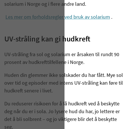
solarium i Norge og i flere andre land.
Les mer om forholdsregler ved bruk av solarium
.
UV-stråling kan gi hudkreft
UV-stråling fra sol og solarium er årsaken til rundt 90
prosent av
hudkrefttilfellene
i Norge.
Huden din glemmer ikke solskader du har fått. Mye sol
over tid og episoder med intens UV-stråling kan føre til
hudkreft senere i livet.
Du reduserer risikoen for å få hudkreft ved å beskytte
deg når du er i sola. Jo lysere hud du har, jo lettere er
det å bli solbrent
– og jo viktigere blir det
å beskytte
seg.