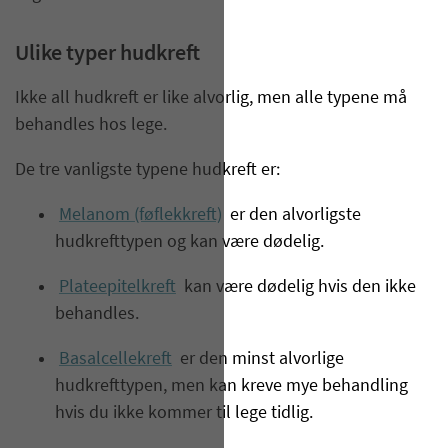
Ulike typer hudkreft
Ikke all hudkreft er like alvorlig, men alle typene må
behandles hos lege.
De tre vanligste typene hudkreft er:
Melanom (føflekkreft)
er den alvorligste
hudkrefttypen og kan være dødelig.
Plateepitelkreft
kan være dødelig hvis den ikke
behandles.
Basalcellekreft
er den minst alvorlige
hudkrefttypen, men kan kreve mye behandling
hvis du ikke kommer til lege tidlig.