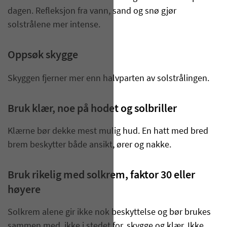
dagen. Refleksjon fra vann, sand og snø gjør
solstrålene mer intense.
Oppsøk skygge
Skyggen fjerner mer enn halvparten av solstrålingen.
Bruk klær, noe på hodet og solbriller
Klærne bør dekke mest mulig hud. En hatt med bred
brem beskytter både ansikt, ører og nakke.
Bruk rikelig med solkrem, faktor 30 eller
høyere
Solkrem alene gir ikke nok beskyttelse og bør brukes
sammen med, ikke i stedet for, skygge og klær. Ikke