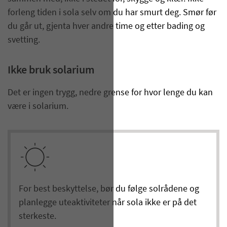
forleng tiden i sola selv om du har smurt deg. Smør før
du går ut, gjenta hver andre time og etter bading og
svetting.
Ikke bruk solarium
Det er ingen trygg, nedre grense for hvor lenge du kan
være i solarium.
For best beskyttelse, bør du følge solrådene og
planlegge uteaktiviteter når sola ikke er på det
sterkeste.