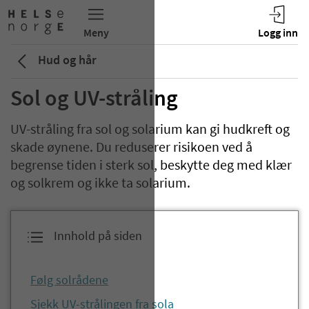
Hud og hår
Sol og UV-stråling
UV-stråling fra sol og solarium kan gi hudkreft og
skade øynene. Du reduserer risikoen ved å
begrense tiden i sterk sol, beskytte deg med klær
og solkrem og ikke ta solarium.
Innhold på siden
Følg solrådene
Sjekk UV-strålingen fra sola